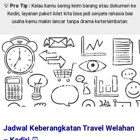
💡
Pro Tip :
Kalau kamu sering kirim barang atau dokumen ke
Kediri, layanan paket kilat kita bisa jadi
senjata rahasia
biar
usaha kamu makin lancar tanpa drama keterlambatan.
Nah, di sinilah
Mitra Trans
hadir sebagai solusi. Kami bukan
sekadar jasa transportasi, tapi partner perjalanan dan
pengiriman yang selalu ada buat kamu. Dengan layanan
lengkap mulai dari
travel door to door
,
charter mobil
eksklusif
, sampai
paket kilat Welahan – Kediri
, semua
kebutuhanmu bisa terpenuhi dalam satu genggaman.
Jadwal Keberangkatan Travel Welahan