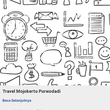
sebelumnya.
14. Apakah travel Welahan Kediri aman dan nyaman?
Ya, dengan armada terawat, sopir berpengalaman, dan
fasilitas seperti AC, kursi empuk, serta layanan antar-jemput,
travel Welahan Kediri
tergolong aman dan nyaman.
15. Apakah travel Welahan Kediri melayani pengiriman
dokumen atau paket kilat?
Ya, beberapa penyedia
travel Welahan Kediri
melayani
paket kilat
untuk dokumen maupun barang kecil dengan
estimasi sampai di hari yang sama.
Travel Mojokerto Purwodadi
Baca Selanjutnya