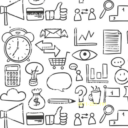
Harga di atas untuk sekali jalan (one way).
Biaya sudah termasuk tol & BBM.
Untuk charter, driver sudah termasuk, tapi belum
termasuk biaya inap (jika menginap).
Paket kilat memiliki estimasi waktu kirim tergantung
kondisi lalu lintas.
💬
Story:
Pak Budi, seorang pebisnis, nggak bisa main-main soal waktu.
Telat sedikit, urusan bisnis bisa berantakan. Dulu, perjalanan
antar kota bikin dia stres karena transport umum sering
nggak tepat waktu. Begitu coba
Mitra Trans
, semua
berubah. Tinggal pesan lewat WA 👉
0811-251-191
,
dijemput tepat waktu, duduk nyaman, sampai tujuan sesuai
jadwal.