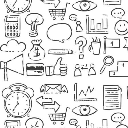
hingga bus mini dengan fasilitas AC dan kursi reclining.
4. Berapa lama waktu tempuh perjalanan travel Welahan
Kediri?
Waktu tempuh
travel Welahan Kediri
rata-rata 7–12 jam,
tergantung kondisi lalu lintas dan titik jemput-antar.
5. Apakah ada layanan travel Welahan Kediri
keberangkatan malam?
Ada, beberapa operator
travel Welahan Kediri
menyediakan
jadwal malam untuk penumpang yang ingin berangkat setelah
jam kerja.
6. Bagaimana cara memesan tiket travel Welahan Kediri?
Pemesanan
travel Welahan Kediri
bisa dilakukan melalui
WhatsApp, telepon, atau booking online di website resmi
penyedia layanan.
7. Apakah travel Welahan Kediri menyediakan layanan