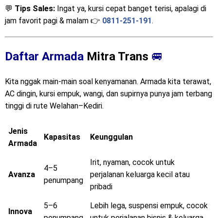
💬
Tips Sales:
Ingat ya, kursi cepat banget terisi, apalagi di
jam favorit pagi & malam 👉
0811-251-191
.
Daftar Armada
Mitra Trans
🚐
Kita nggak main-main soal kenyamanan. Armada kita terawat,
AC dingin, kursi empuk, wangi, dan supirnya punya jam terbang
tinggi di rute Welahan–Kediri.
Jenis
Kapasitas
Keunggulan
Armada
Irit, nyaman, cocok untuk
4–5
Avanza
perjalanan keluarga kecil atau
penumpang
pribadi
5–6
Lebih lega, suspensi empuk, cocok
Innova
penumpang
untuk perjalanan bisnis & keluarga