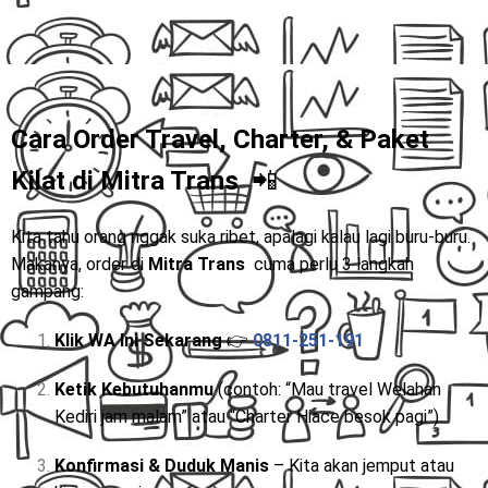
Cara Order Travel, Charter, & Paket
Kilat di
Mitra Trans
📲
Kita tahu orang nggak suka ribet, apalagi kalau lagi buru-buru.
Makanya, order di
Mitra Trans
cuma perlu 3 langkah
gampang:
Klik WA Ini Sekarang
👉
0811-251-191
Ketik Kebutuhanmu
(contoh: “Mau travel Welahan
Kediri jam malam” atau “Charter Hiace besok pagi”)
Konfirmasi & Duduk Manis
– Kita akan jemput atau