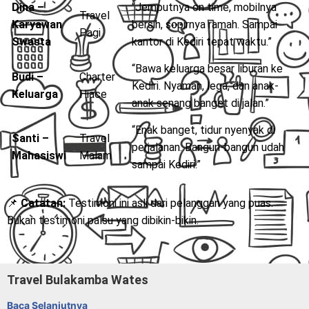
Dina –
“Jemputnya on time, mobilnya
Travel
Karyawan
bersih, sopirnya ramah. Sampai
Pagi
Swasta
kantor di Kediri tepat waktu.”
“Bawa keluarga besar liburan ke
Budi –
Charter
Kediri. Nyaman, lega, dan anak-
Keluarga
Hiace
anak senang banget di jalan.”
“Enak banget, tidur nyenyak di
Santi –
Travel
perjalanan. Bangun-bangun udah
Mahasiswi
Malam
sampai Kediri.”
📌
Catatan:
Testimoni ini asli dari pelanggan yang puas.
Bukan testimoni palsu yang dibikin-bikin.
Travel Bulakamba Wates
Baca Selanjutnya