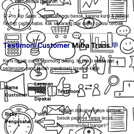
kirim sesuai pesanan.
💡
Pro Tip Sales:
Jangan tunggu besok, karena kursi & jadwal
favorit cepat habis. Klik sekarang biar dapat posisi terbaik.
Testimoni Customer
Mitra Trans
💬
Kami nggak cuma ngomong doang. Ini bukti nyata dari
pelanggan yang sudah menikmati layanan kami:
Layanan
Nama
yang
Testimoni
Customer
Dipakai
“Kiriman dokumen saya sampai
Rizky –
Paket
besok paginya tanpa lecet.
Pengusaha
Kilat
Recommended banget!”