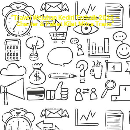
"Travel Welahan Kediri Terbaik 2025 –
Charter & Paket Kilat Mitra Trans"
Travel Welahan-Kediri terbaik
– Kalau kamu sering
bepergian dari Welahan
ke Kediri
, atau sebaliknya, pasti
tahu betapa ribetnya cari transportasi yang nyaman,
praktis, dan tepat waktu. Belum lagi kalau harus kirim
barang atau dokumen penting yang harus sampai
secepatnya
. Nah, di sinilah
Mitra Trans
hadir sebagai
solusi perjalanan dan pengiriman yang bikin hidup lebih
gampang.
Bayangin gini:
Kamu mau berangkat dari
Welahan ke Kediri.
Pilihannya
cuma dua:
Ribet sendiri nyari kendaraan yang belum tentu