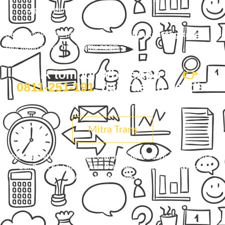
cepat nyampe.
Dan percayalah… harga kita
nggak bikin kantong kaget
,
tapi kualitasnya bikin kamu nagih.
Klik tombol WhatsApp ini
👉
0811-251-191
, dan rasain sendiri
bedanya.
Mitra Trans
Pesan Travel Welahan Kediri, Charter Mobil Avanza/Innova/Hiace/Elf,
Dan Paket Kilat Barang Atau Dokumen Di
Mitra Trans
. Nyaman,
Aman, Harga Masuk Akal.