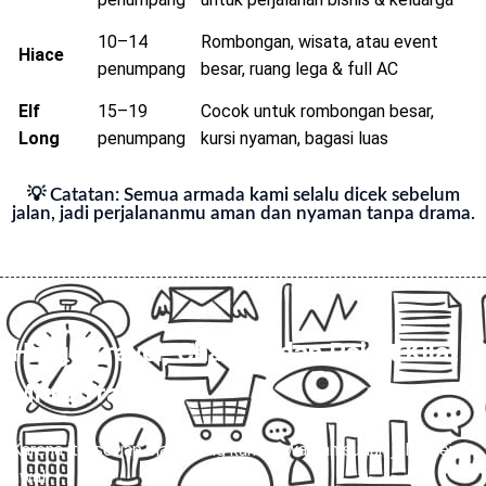
10–14
Rombongan, wisata, atau event
Hiace
penumpang
besar, ruang lega & full AC
Elf
15–19
Cocok untuk rombongan besar,
Long
penumpang
kursi nyaman, bagasi luas
💡 Catatan: Semua armada kami selalu dicek sebelum
jalan, jadi perjalananmu aman dan nyaman tanpa drama.
Harga Travel, Charter, dan Paket Kilat
Mitra Trans
💰
Karena itu, setiap biaya yang kami tawarkan sudah jelas sejak
awal.