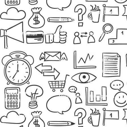
Jenis
Harga (One
Layanan
Armada
Way)
Avanza /
Travel Welahan – Kediri
Hubungi Kami
Innova
Charter Mobil Drop Off
Avanza
Hubungi Kami
Innova
Hubungi Kami
Hiace
Hubungi Kami
Elf Long
Hubungi Kami
Paket Kilat
Mobil Travel
Hubungi Kami
Barang/Dokumen
📌
Catatan Penting: