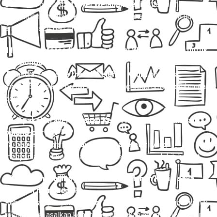
Beberapa operator
travel Welahan Kediri
mengizinkan
penumpang memilih kursi saat pemesanan, terutama untuk
armada Hiace dan Elf.
11. Apakah tersedia layanan travel Welahan Kediri untuk
rombongan besar?
Tersedia. Penyedia
travel Welahan Kediri
biasanya
menyediakan bus pariwisata atau microbus untuk rombongan
besar.
12. Apakah travel Welahan Kediri melayani perjalanan
pulang-pergi (PP)?
Ya, banyak operator
travel Welahan Kediri
yang
menyediakan tiket pulang-pergi dengan harga lebih hemat.
13. Bagaimana jika jadwal travel Welahan Kediri saya
berubah mendadak?
Kebanyakan penyedia
travel Welahan Kediri
fleksibel untuk
reschedule, asalkan konfirmasi dilakukan minimal 12–24 jam