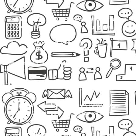
nyaman.
Tinggal duduk manis, pintu rumah dijemput, nyampe
Kediri tanpa pusing, barang aman, ongkos jelas.
Kalau pilihan kedua ini lebih cocok di hati kamu, selamat…
berarti kamu emang butuh
Mitra Trans
! 🚐✨
Di sini, kita nggak cuma ngomongin sekadar
travel
. Kita
ngomongin:
Travel door to door
yang beneran jemput di depan
rumah.
Charter mobil eksklusif
(Avanza, Innova, Hiace,
sampai Elf) buat perjalanan nyaman, rame-rame,
atau keperluan pribadi.
Paket kilat barang & dokumen
yang aman dan