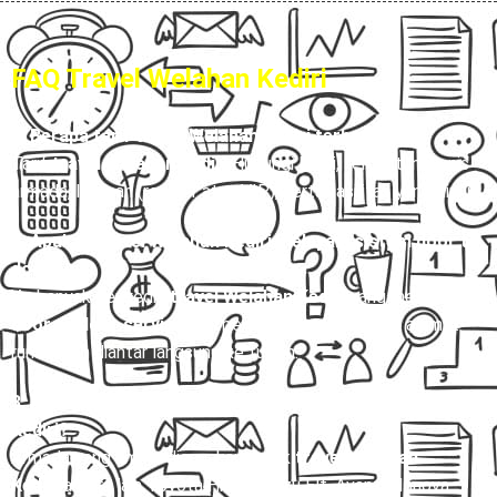
FAQ Travel Welahan Kediri
1. Berapa tarif travel Welahan Kediri terbaru?
Tarif
travel Welahan Kediri
Hubungi Kami, tergantung jenis
armada, layanan (reguler atau VIP), serta fasilitas yang dipilih.
2. Apakah travel Welahan Kediri melayani sistem door to
door?
Ya, banyak penyedia
travel Welahan Kediri
yang melayani
door to door service
, jadi penumpang dijemput di alamat
rumah dan diantar langsung ke tujuan.
3. Apa saja pilihan armada untuk rute travel Welahan
Kediri?
Armada yang umum digunakan untuk
travel Welahan
Kediri
antara lain Toyota Hiace, Isuzu Elf, Avanza, Innova,