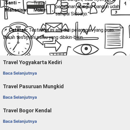
Santi –
Travel
perjalanan. Bangun-bangun udah
Mahasiswi
Malam
sampai Sidoarjo.”
📌
Catatan:
Testimoni ini asli dari pelanggan yang puas.
Bukan testimoni palsu yang dibikin-bikin.
Travel Yogyakarta Kediri
Baca Selanjutnya
Travel Pasuruan Mungkid
Baca Selanjutnya
Travel Bogor Kendal
Baca Selanjutnya