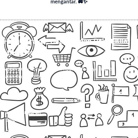
mengantar. 🚐✨
Harga Travel, Charter, dan Paket Kilat
Mitra Trans
💰
Nggak perlu khawatir, di sini nggak ada biaya siluman atau
tambahan mendadak.
Jenis
Harga (One
Layanan
Armada
Way)
Travel Ungaran –
Avanza /
Hubungi Kami
Sidoarjo
Innova
Charter Mobil Drop Off
Avanza
Hubungi Kami