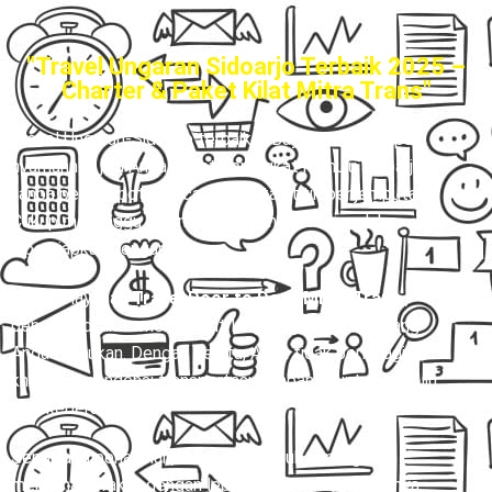
"Travel Ungaran Sidoarjo Terbaik 2025 –
Charter & Paket Kilat Mitra Trans"
Travel Ungaran-Sidoarjo terbaik
– Bayangkan betapa
nyamannya jika Anda dapat berangkat menuju Sidoarjo
tanpa perlu repot mencari pool atau titik penjemputan.
Cukup menunggu di rumah, perjalanan Anda sudah
dipersiapkan dengan baik.
Melalui layanan
Travel Door to Door Mitra Trans
,
pengemudi akan menjemput langsung ke alamat yang
Anda tentukan. Dengan begitu, Anda tidak perlu lagi
khawatir mengenai transportasi tambahan untuk menuju
titik keberangkatan.
Sepanjang perjalanan, Anda bisa duduk tenang dan
menikmati waktu dengan lebih santai. Hingga akhirnya