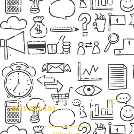
Travel door to door
yang beneran jemput di depan
rumah.
Charter mobil eksklusif
(Avanza, Innova, Hiace,
sampai Elf) buat perjalanan nyaman, rame-rame,
atau keperluan pribadi.
Paket kilat barang & dokumen
yang aman dan
cepat nyampe.
Percayalah, harga kita ramah di kantong tanpa
mengorbankan kualitas.
Klik tombol WhatsApp ini
👉
0811-251-191
, dan rasain sendiri
bedanya.