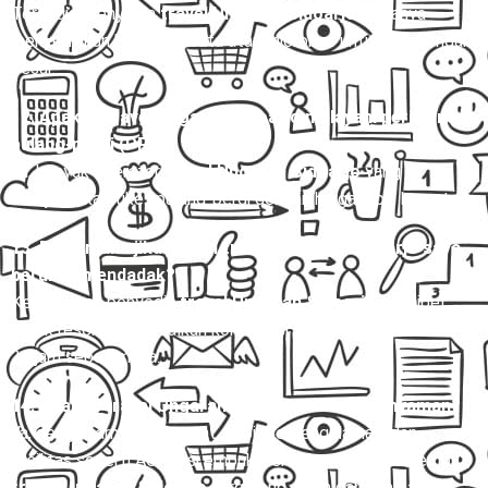
Tersedia. Penyedia
travel Ungaran Sidoarjo
biasanya
menyediakan bus pariwisata atau microbus untuk rombongan
besar.
12. Apakah travel Ungaran Sidoarjo melayani perjalanan
pulang-pergi (PP)?
Ya, banyak operator
travel Ungaran Sidoarjo
yang
menyediakan tiket pulang-pergi dengan harga lebih hemat.
13. Bagaimana jika jadwal travel Ungaran Sidoarjo saya
berubah mendadak?
Kebanyakan penyedia
travel Ungaran Sidoarjo
fleksibel
untuk reschedule, asalkan konfirmasi dilakukan minimal 12–
24 jam sebelumnya.
14. Apakah travel Ungaran Sidoarjo aman dan nyaman?
Ya, dengan armada terawat, sopir berpengalaman, dan
fasilitas seperti AC, kursi empuk, serta layanan antar-jemput,
travel Ungaran Sidoarjo
tergolong aman dan nyaman.