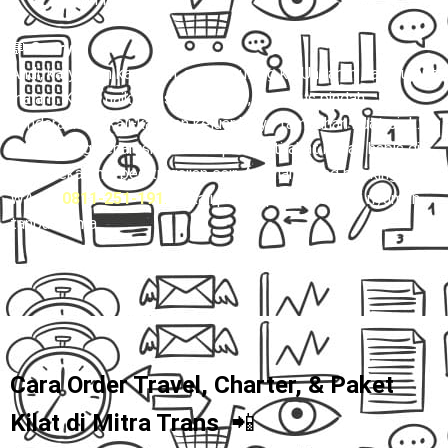
💬
Story:
Andi, karyawan kantoran, sering pulang ke Ungaran tiap Jumat
malam. Kalau naik transport umum, dia harus pindah
kendaraan berkali-kali dan keluar biaya tambahan buat ojek.
Waktu yang seharusnya bisa dipakai istirahat malah habis di
jalan. Sekarang, begitu gajian cair, Andi langsung booking via
WA 👉
0811-251-191
.
Sekali pesan, perjalanan jadi nyaman
tanpa drama.
Cara Order Travel, Charter, & Paket
Kilat di
Mitra Trans
📲