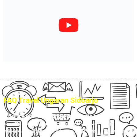
FAQ Travel Ungaran Sidoarjo
1. Berapa tarif travel Ungaran Sidoarjo terbaru?
Tarif
travel Ungaran Sidoarjo
Hubungi Kami, tergantung
jenis armada, layanan (reguler atau VIP), serta fasilitas yang