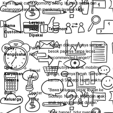
Kami nggak cuma ngomong doang. Ini bukti nyata dari
pelanggan yang sudah menikmati layanan kami:
Layanan
Nama
yang
Testimoni
Customer
Dipakai
“Kiriman dokumen saya sampai
Rizky –
Paket
besok paginya tanpa lecet.
Pengusaha
Kilat
Recommended banget!”
Dina –
“Jemputnya on time, mobilnya
Travel
Karyawan
bersih, sopirnya ramah. Sampai
Pagi
Swasta
kantor di Sidoarjo tepat waktu.”
“Bawa keluarga besar liburan ke
Budi –
Charter
Sidoarjo. Nyaman, lega, dan anak-
Keluarga
Hiace
anak senang banget di jalan.”
“Enak banget, tidur nyenyak di