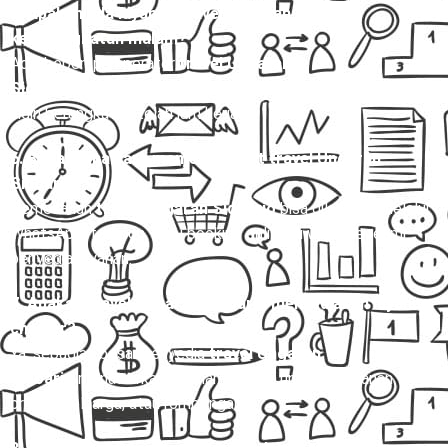
5. Apakah ada layanan travel Ungaran Sidoarjo
keberangkatan malam?
Ada, beberapa operator
travel Ungaran
Sidoarjo
menyediakan jadwal malam untuk penumpang yang
ingin berangkat setelah jam kerja.
6. Bagaimana cara memesan tiket travel Ungaran
Sidoarjo?
Pemesanan
travel Ungaran Sidoarjo
bisa dilakukan melalui
WhatsApp, telepon, atau booking online di website resmi
penyedia layanan.
7. Apakah travel Ungaran Sidoarjo menyediakan layanan
charter?
Ya, sebagian besar penyedia
travel Ungaran
Sidoarjo
menawarkan layanan charter untuk perjalanan
pribadi, keluarga, atau rombongan.