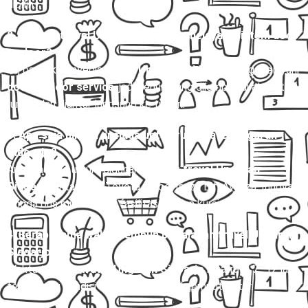
dipilih.
2. Apakah travel Ungaran Sidoarjo melayani sistem door
to door?
Ya, banyak penyedia
travel Ungaran Sidoarjo
yang melayani
door to door service
, jadi penumpang dijemput di alamat
rumah dan diantar langsung ke tujuan.
3. Apa saja pilihan armada untuk rute travel Ungaran
Sidoarjo?
Armada yang umum digunakan untuk
travel Ungaran
Sidoarjo
antara lain Toyota Hiace, Isuzu Elf, Avanza, Innova,
hingga bus mini dengan fasilitas AC dan kursi reclining.
4. Berapa lama waktu tempuh perjalanan travel Ungaran
Sidoarjo?
Waktu tempuh
travel Ungaran Sidoarjo
rata-rata 7–12 jam,
tergantung kondisi lalu lintas dan titik jemput-antar.