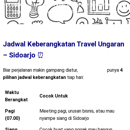
eksklusif
, sampai
paket kilat Ungaran – Sidoarjo
, semua
kebutuhanmu bisa terpenuhi dalam satu genggaman.
Jadwal Keberangkatan Travel Ungaran
– Sidoarjo
⏰
Biar perjalanan makin gampang diatur,
Mitra Trans
punya
4
pilihan jadwal keberangkatan
tiap hari:
Waktu
Cocok Untuk
Berangkat
Pagi
Meeting pagi, urusan bisnis, atau mau
(07.00)
nyampe siang di Sidoarjo
Siang
Cocok buat yang nggak mau bangun