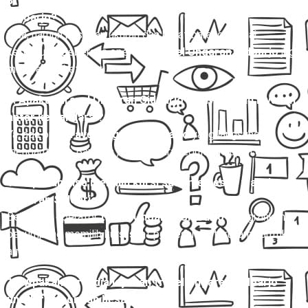
8. Apakah bisa membawa barang dalam travel Ungaran
Sidoarjo?
Bisa, namun pastikan ukuran dan berat barang sesuai
ketentuan. Beberapa operator
travel Ungaran Sidoarjo
juga
melayani paket kilat.
9. Apakah travel Ungaran Sidoarjo menyediakan layanan
antar ke bandara ?
Ya, ada opsi
travel Ungaran Sidoarjo
yang langsung
mengantar ke Bandara , baik secara reguler maupun charter.
10. Apakah bisa memilih kursi saat memesan travel
Ungaran Sidoarjo?
Beberapa operator
travel Ungaran Sidoarjo
mengizinkan
penumpang memilih kursi saat pemesanan, terutama untuk
armada Hiace dan Elf.
11. Apakah tersedia layanan travel Ungaran Sidoarjo
untuk rombongan besar?