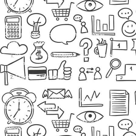
tiba di Sidoarjo dengan aman, nyaman, dan tanpa
kerepotan.
Bayangin gini:
Kamu mau berangkat dari
Ungaran ke Sidoarjo.
Pilihannya cuma dua:
Ribet sendiri nyari kendaraan yang belum tentu
nyaman.
Tinggal duduk manis, pintu rumah dijemput, nyampe
Sidoarjo tanpa pusing, barang aman, ongkos jelas.
Kalau jawabanmu jatuh ke opsi kedua, artinya saatnya
kamu jalan bareng
Mitra Trans
! 🚐✨
Di sini, kita nggak cuma ngomongin sekadar
travel
. Kita
ngomongin: