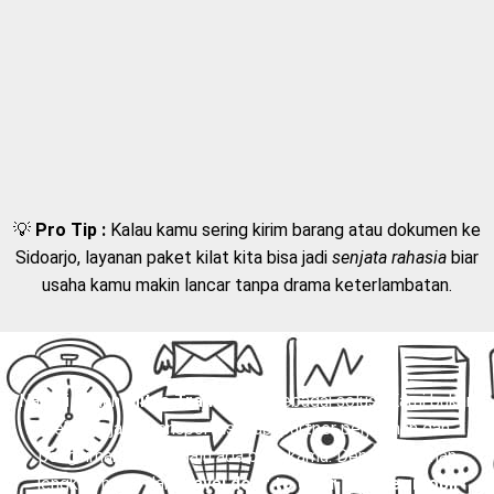
💡
Pro Tip :
Kalau kamu sering kirim barang atau dokumen ke
Sidoarjo, layanan paket kilat kita bisa jadi
senjata rahasia
biar
usaha kamu makin lancar tanpa drama keterlambatan.
Nah, di sinilah
Mitra Trans
hadir sebagai solusi. Kami bukan
sekadar jasa transportasi, tapi partner perjalanan dan
pengiriman yang selalu ada buat kamu. Dengan layanan
lengkap mulai dari
travel door to door
,
charter mobil