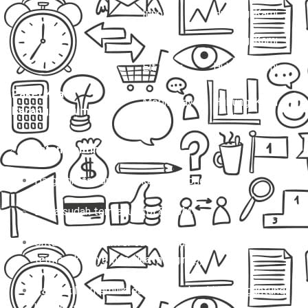
Innova
Hubungi Kami
Hiace
Hubungi Kami
Elf Long
Hubungi Kami
Paket Kilat
Mobil Travel
Hubungi Kami
Barang/Dokumen
📌
Catatan Penting:
Harga di atas untuk sekali jalan (one way).
Biaya sudah termasuk tol & BBM.
Untuk charter, driver sudah termasuk, tapi belum
termasuk biaya inap (jika menginap).
Paket kilat memiliki estimasi waktu kirim tergantung
kondisi lalu lintas.