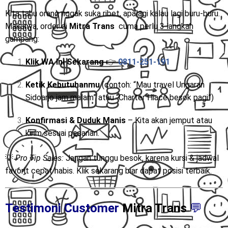
Kita tahu orang nggak suka ribet, apalagi kalau lagi buru-buru.
Makanya, order di
Mitra Trans
cuma perlu 3 langkah
gampang:
Klik WA Ini Sekarang
👉
0811-251-191
Ketik Kebutuhanmu
(contoh: “Mau travel Ungaran
Sidoarjo jam malam” atau “Charter Hiace besok pagi”)
Konfirmasi & Duduk Manis
– Kita akan jemput atau
kirim sesuai pesanan.
💡
Pro Tip Sales:
Jangan tunggu besok, karena kursi & jadwal
favorit cepat habis. Klik sekarang biar dapat posisi terbaik.
Testimoni Customer
Mitra Trans
💬