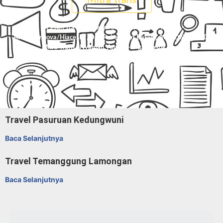
Mitra Trans
Pesan Travel Ungaran Sidoarjo, Charter Mobil
Avanza/Innova/Hiace/Elf, Dan Paket Kilat Barang Atau Dokumen Di
Mitra Trans
. Nyaman, Aman, Harga Masuk Akal.
Travel Pasuruan Kedungwuni
Baca Selanjutnya
Travel Temanggung Lamongan
Baca Selanjutnya