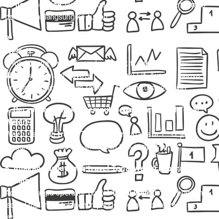
to door service
, jadi penumpang dijemput di alamat rumah
dan diantar langsung ke tujuan.
3. Apa saja pilihan armada untuk rute travel Tegal
Weleri?
Armada yang umum digunakan untuk
travel Tegal
Weleri
antara lain Toyota Hiace, Isuzu Elf, Avanza, Innova,
hingga bus mini dengan fasilitas AC dan kursi reclining.
4. Berapa lama waktu tempuh perjalanan travel Tegal
Weleri?
Waktu tempuh
travel Tegal Weleri
rata-rata 7–12 jam,
tergantung kondisi lalu lintas dan titik jemput-antar.
5. Apakah ada layanan travel Tegal Weleri keberangkatan
malam?
Ada, beberapa operator
travel Tegal Weleri
menyediakan
jadwal malam untuk penumpang yang ingin berangkat setelah
jam kerja.