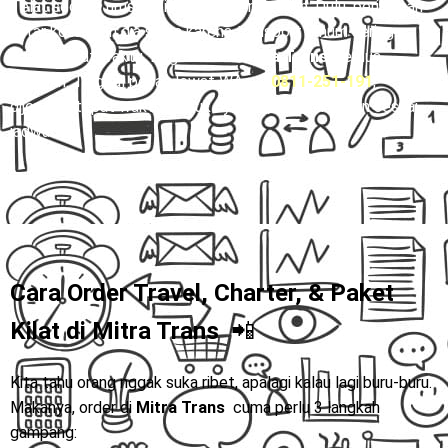
Telat sedikit, urusan bisnis bisa berantakan. Dulu, perjalanan
antar kota bikin dia stres karena transport umum sering
nggak tepat waktu. Begitu coba
Mitra Trans
, semua
berubah. Tinggal pesan lewat WA 👉
0811-251-191
,
dijemput tepat waktu, duduk nyaman, sampai tujuan sesuai
jadwal.
Cara Order Travel, Charter, & Paket
Kilat di
Mitra Trans
📲
Kita tahu orang nggak suka ribet, apalagi kalau lagi buru-buru.
Makanya, order di
Mitra Trans
cuma perlu 3 langkah
gampang: