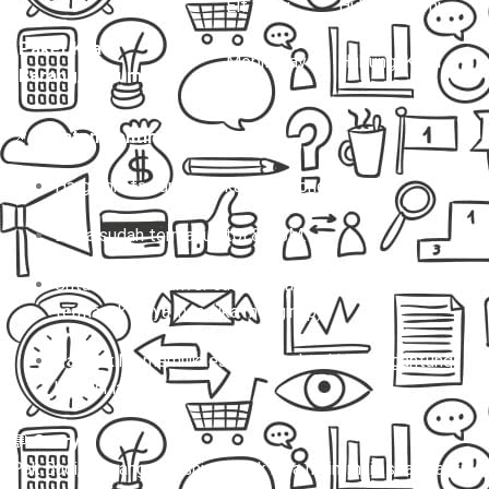
Elf Long
Hubungi Kami
Paket Kilat
Mobil Travel
Hubungi Kami
Barang/Dokumen
📌
Catatan Penting:
Harga di atas untuk sekali jalan (one way).
Biaya sudah termasuk tol & BBM.
Untuk charter, driver sudah termasuk, tapi belum
termasuk biaya inap (jika menginap).
Paket kilat memiliki estimasi waktu kirim tergantung
kondisi lalu lintas.
💬
Story:
Pak Budi, seorang pebisnis, nggak bisa main-main soal waktu.