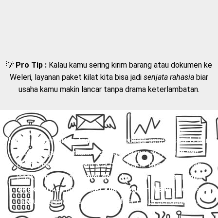
💡
Pro Tip :
Kalau kamu sering kirim barang atau dokumen ke
Weleri, layanan paket kilat kita bisa jadi
senjata rahasia
biar
usaha kamu makin lancar tanpa drama keterlambatan.
Nah, di sinilah
Mitra Trans
hadir sebagai solusi. Kami bukan
sekadar jasa transportasi, tapi partner perjalanan dan
pengiriman yang selalu ada buat kamu. Dengan layanan
lengkap mulai dari
travel door to door
,
charter mobil
eksklusif
, sampai
paket kilat Tegal – Weleri
, semua
kebutuhanmu bisa terpenuhi dalam satu genggaman.