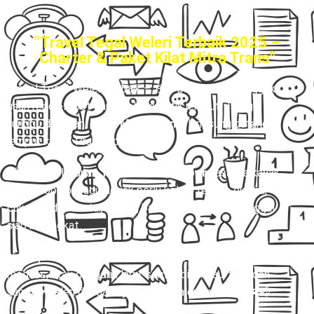
"Travel Tegal Weleri Terbaik 2025 –
Charter & Paket Kilat Mitra Trans"
Travel Tegal-Weleri terbaik
– 🚪✨ Bayangin deh, nggak
usah repot-repot cari pool atau titik jemput. Tinggal
tunggu di rumah, driver
Mitra Trans
langsung datang
jemput kamu. Praktis banget kan?
🙌 Dengan layanan
Travel Door to Door
, rasanya kayak
punya sopir pribadi. Nggak perlu keluar tenaga ekstra,
cukup duduk santai, barang bawaan aman, kamu tinggal
siap berangkat.
🎶 Perjalanan pun jadi lebih asik! Mau rebahan, scroll
medsos, atau dengerin lagu, semua bisa. Tau-tau udah
sampai Weleri dengan nyaman tanpa drama ribet. 🚐💨