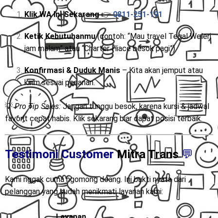
Klik WA Ini Sekarang
👉
0811-251-191
Ketik Kebutuhanmu
(contoh: “Mau travel Tegal Weleri
jam malam” atau “Charter Hiace besok pagi”)
Konfirmasi & Duduk Manis
– Kita akan jemput atau
kirim sesuai pesanan.
💡
Pro Tip Sales:
Jangan tunggu besok, karena kursi & jadwal
favorit cepat habis. Klik sekarang biar dapat posisi terbaik.
Testimoni Customer
Mitra Trans
💬
Kami nggak cuma ngomong doang. Ini bukti nyata dari
pelanggan yang sudah menikmati layanan kami:
Layanan