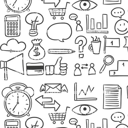
Bayangin gini:
Kamu mau berangkat dari
Tegal ke Weleri.
Pilihannya
cuma dua:
Ribet sendiri nyari kendaraan yang belum tentu
nyaman.
Tinggal duduk manis, pintu rumah dijemput, nyampe
Weleri tanpa pusing, barang aman, ongkos jelas.
Kalau jawabanmu jatuh ke opsi kedua, artinya saatnya
kamu jalan bareng
Mitra Trans
! 🚐✨
Di sini, kita nggak cuma ngomongin sekadar
travel
. Kita
ngomongin:
Travel door to door
yang beneran jemput di depan
rumah.