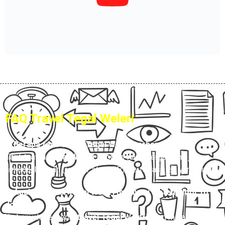
FAQ Travel Tegal Weleri
1. Berapa tarif travel Tegal Weleri terbaru?
Tarif
travel Tegal Weleri
Hubungi Kami, tergantung jenis
armada, layanan (reguler atau VIP), serta fasilitas yang dipilih.
2. Apakah travel Tegal Weleri melayani sistem door to
door?
Ya, banyak penyedia
travel Tegal Weleri
yang melayani
door