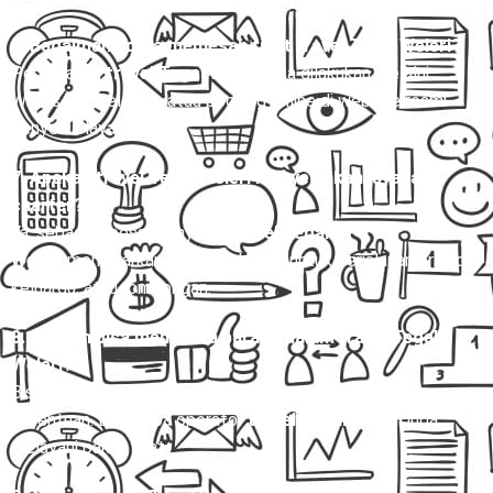
6. Bagaimana cara memesan tiket travel Tegal Weleri?
Pemesanan
travel Tegal Weleri
bisa dilakukan melalui
WhatsApp, telepon, atau booking online di website resmi
penyedia layanan.
7. Apakah travel Tegal Weleri menyediakan layanan
charter?
Ya, sebagian besar penyedia
travel Tegal
Weleri
menawarkan layanan charter untuk perjalanan pribadi,
keluarga, atau rombongan.
8. Apakah bisa membawa barang dalam travel Tegal
Weleri?
Bisa, namun pastikan ukuran dan berat barang sesuai
ketentuan. Beberapa operator
travel Tegal Weleri
juga
melayani paket kilat.