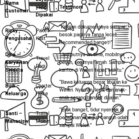
Nama
yang
Testimoni
Customer
Dipakai
“Kiriman dokumen saya sampai
Rizky –
Paket
besok paginya tanpa lecet.
Pengusaha
Kilat
Recommended banget!”
Dina –
“Jemputnya on time, mobilnya
Travel
Karyawan
bersih, sopirnya ramah. Sampai
Pagi
Swasta
kantor di Weleri tepat waktu.”
“Bawa keluarga besar liburan ke
Budi –
Charter
Weleri. Nyaman, lega, dan anak-
Keluarga
Hiace
anak senang banget di jalan.”
“Enak banget, tidur nyenyak di
Santi –
Travel
perjalanan. Bangun-bangun udah
Mahasiswi
Malam
sampai Weleri.”