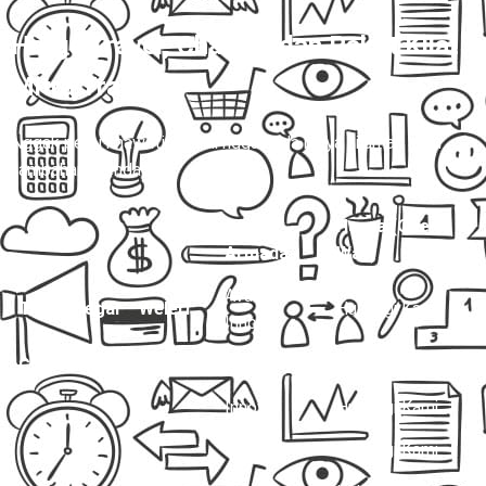
Harga Travel, Charter, dan Paket Kilat
Mitra Trans
💰
Nggak perlu khawatir, di sini nggak ada biaya siluman atau
tambahan mendadak.
Jenis
Harga (One
Layanan
Armada
Way)
Avanza /
Travel Tegal – Weleri
Hubungi Kami
Innova
Charter Mobil Drop Off
Avanza
Hubungi Kami
Innova
Hubungi Kami
Hiace
Hubungi Kami