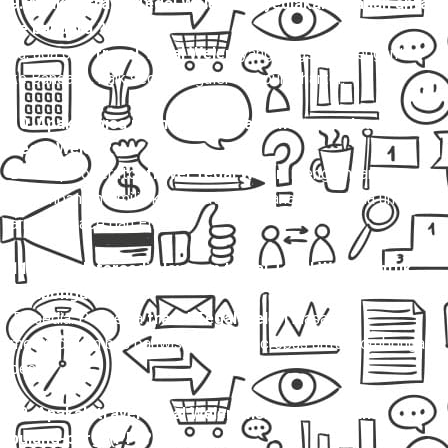
9. Apakah travel Tegal Weleri menyediakan layanan antar
ke bandara ?
Ya, ada opsi
travel Tegal Weleri
yang langsung mengantar
ke Bandara , baik secara reguler maupun charter.
10. Apakah bisa memilih kursi saat memesan travel
Tegal Weleri?
Beberapa operator
travel Tegal Weleri
mengizinkan
penumpang memilih kursi saat pemesanan, terutama untuk
armada Hiace dan Elf.
11. Apakah tersedia layanan travel Tegal Weleri untuk
rombongan besar?
Tersedia. Penyedia
travel Tegal Weleri
biasanya
menyediakan bus pariwisata atau microbus untuk rombongan
besar.
12. Apakah travel Tegal Weleri melayani perjalanan
pulang-pergi (PP)?