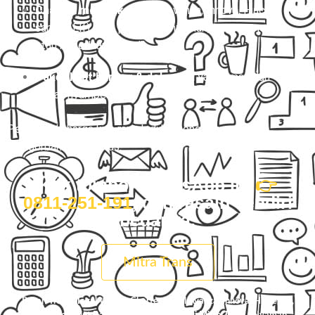
Charter mobil eksklusif
(Avanza, Innova, Hiace,
sampai Elf) buat perjalanan nyaman, rame-rame,
atau keperluan pribadi.
Paket kilat barang & dokumen
yang aman dan
cepat nyampe.
Percayalah, harga kita ramah di kantong tanpa
mengorbankan kualitas.
Klik tombol WhatsApp ini
👉
0811-251-191
, dan rasain sendiri
bedanya.
Mitra Trans
Pesan Travel Tegal Weleri, Charter Mobil Avanza/Innova/Hiace/Elf,