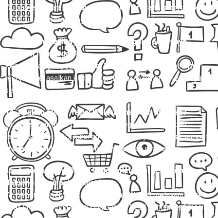
Ya, banyak operator
travel Tegal Weleri
yang menyediakan
tiket pulang-pergi dengan harga lebih hemat.
13. Bagaimana jika jadwal travel Tegal Weleri saya
berubah mendadak?
Kebanyakan penyedia
travel Tegal Weleri
fleksibel untuk
reschedule, asalkan konfirmasi dilakukan minimal 12–24 jam
sebelumnya.
14. Apakah travel Tegal Weleri aman dan nyaman?
Ya, dengan armada terawat, sopir berpengalaman, dan
fasilitas seperti AC, kursi empuk, serta layanan antar-jemput,
travel Tegal Weleri
tergolong aman dan nyaman.
15. Apakah travel Tegal Weleri melayani pengiriman
dokumen atau paket kilat?
Ya, beberapa penyedia
travel Tegal Weleri
melayani
paket
kilat
untuk dokumen maupun barang kecil dengan estimasi