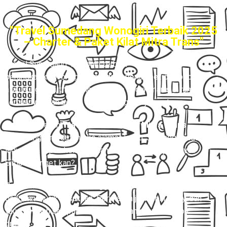
"Travel Sumedang Wonogiri Terbaik 2025
– Charter & Paket Kilat Mitra Trans"
Travel Sumedang-Wonogiri terbaik
– Bayangin aja,
berangkat ke Wonogiri tapi nggak perlu ribet cari pool
atau nunggu di titik jemput. Cukup duduk manis di rumah,
semuanya udah beres, tinggal nunggu dijemput.
Dengan layanan
Travel Door to Door Mitra Trans
,
driver langsung datang ke alamat kamu. Jadi nggak ada
lagi cerita repot keluar rumah cuma buat ngejar travel.
Simpel banget kan?
Begitu naik mobil, kamu tinggal santai, rebahan, atau
dengerin musik kesukaan. Perjalanan jadi lebih enjoy, dan
tau-tau udah sampai Wonogiri dengan nyaman tanpa
drama.