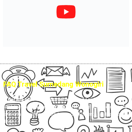
FAQ Travel Sumedang Wonogiri
1. Berapa tarif travel Sumedang Wonogiri terbaru?
Tarif
travel Sumedang Wonogiri
Hubungi Kami, tergantung
jenis armada, layanan (reguler atau VIP), serta fasilitas yang
dipilih.