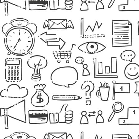
Ada, beberapa operator
travel Sumedang
Wonogiri
menyediakan jadwal malam untuk penumpang yang
ingin berangkat setelah jam kerja.
6. Bagaimana cara memesan tiket travel Sumedang
Wonogiri?
Pemesanan
travel Sumedang Wonogiri
bisa dilakukan
melalui WhatsApp, telepon, atau booking online di website
resmi penyedia layanan.
7. Apakah travel Sumedang Wonogiri menyediakan
layanan charter?
Ya, sebagian besar penyedia
travel Sumedang
Wonogiri
menawarkan layanan charter untuk perjalanan
pribadi, keluarga, atau rombongan.
8. Apakah bisa membawa barang dalam travel Sumedang
Wonogiri?