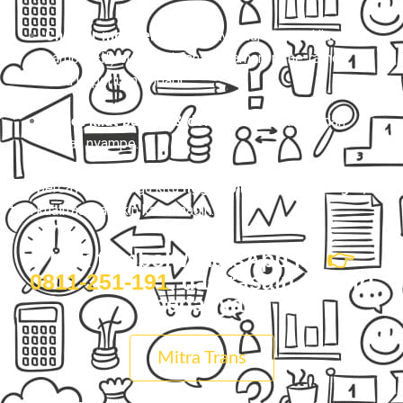
Charter mobil eksklusif
(Avanza, Innova, Hiace,
sampai Elf) buat perjalanan nyaman, rame-rame,
atau keperluan pribadi.
Paket kilat barang & dokumen
yang aman dan
cepat nyampe.
Dan percayalah… harga kita
nggak bikin kantong kaget
,
tapi kualitasnya bikin kamu nagih.
Klik tombol WhatsApp ini
👉
0811-251-191
, dan rasain sendiri
bedanya.
Mitra Trans