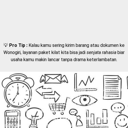
💡
Pro Tip :
Kalau kamu sering kirim barang atau dokumen ke
Wonogiri, layanan paket kilat kita bisa jadi
senjata rahasia
biar
usaha kamu makin lancar tanpa drama keterlambatan.
Nah, di sinilah
Mitra Trans
hadir sebagai solusi. Kami bukan
sekadar jasa transportasi, tapi partner perjalanan dan
pengiriman yang selalu ada buat kamu. Dengan layanan
lengkap mulai dari
travel door to door
,
charter mobil
eksklusif
, sampai
paket kilat Sumedang – Wonogiri
,
semua kebutuhanmu bisa terpenuhi dalam satu genggaman.