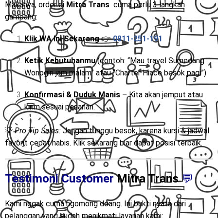
Makanya, order di
Mitra Trans
cuma perlu 3 langkah
gampang:
Klik WA Ini Sekarang
👉
0811-251-191
Ketik Kebutuhanmu
(contoh: “Mau travel Sumedang
Wonogiri jam malam” atau “Charter Hiace besok pagi”)
Konfirmasi & Duduk Manis
– Kita akan jemput atau
kirim sesuai pesanan.
💡
Pro Tip Sales:
Jangan tunggu besok, karena kursi & jadwal
favorit cepat habis. Klik sekarang biar dapat posisi terbaik.
Testimoni Customer
Mitra Trans
💬
Kami nggak cuma ngomong doang. Ini bukti nyata dari
pelanggan yang sudah menikmati layanan kami: