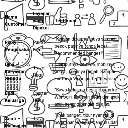
Layanan
Nama
yang
Testimoni
Customer
Dipakai
“Kiriman dokumen saya sampai
Rizky –
Paket
besok paginya tanpa lecet.
Pengusaha
Kilat
Recommended banget!”
Dina –
“Jemputnya on time, mobilnya
Travel
Karyawan
bersih, sopirnya ramah. Sampai
Pagi
Swasta
kantor di Wonogiri tepat waktu.”
“Bawa keluarga besar liburan ke
Budi –
Charter
Wonogiri. Nyaman, lega, dan anak-
Keluarga
Hiace
anak senang banget di jalan.”
“Enak banget, tidur nyenyak di
Santi –
Travel
perjalanan. Bangun-bangun udah
Mahasiswi
Malam