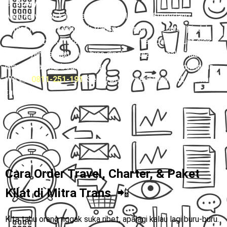
💬
Story:
Andi, karyawan kantoran, sering pulang ke Sumedang tiap
Jumat malam. Kalau naik transport umum, dia harus pindah
kendaraan berkali-kali dan keluar biaya tambahan buat ojek.
Waktu yang seharusnya bisa dipakai istirahat malah habis di
jalan. Sekarang, begitu gajian cair, Andi langsung booking via
WA 👉
0811-251-191
.
Sekali pesan, perjalanan jadi nyaman
tanpa drama.
Cara Order Travel, Charter, & Paket
Kilat di
Mitra Trans
📲
Kita tahu orang nggak suka ribet, apalagi kalau lagi buru-buru.