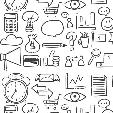
Bayangin gini:
Kamu mau berangkat dari
Sumedang ke Wonogiri.
Pilihannya cuma dua:
Ribet sendiri nyari kendaraan yang belum tentu
nyaman.
Tinggal duduk manis, pintu rumah dijemput, nyampe
Wonogiri tanpa pusing, barang aman, ongkos jelas.
Kalau jawabanmu jatuh ke opsi kedua, artinya saatnya
kamu jalan bareng
Mitra Trans
! 🚐✨
Di sini, kita nggak cuma ngomongin sekadar
travel
. Kita
ngomongin:
Travel door to door
yang beneran jemput di depan
rumah.