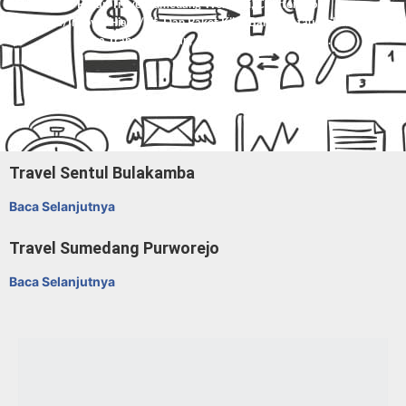
Pesan Travel Sumedang Wonogiri, Charter Mobil
Avanza/Innova/Hiace/Elf, Dan Paket Kilat Barang Atau Dokumen Di
Mitra Trans
. Nyaman, Aman, Harga Masuk Akal.
Travel Sentul Bulakamba
Baca Selanjutnya
Travel Sumedang Purworejo
Baca Selanjutnya