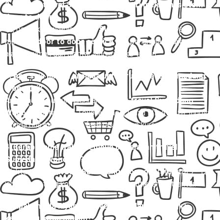
2. Apakah travel Sumedang Wonogiri melayani sistem
door to door?
Ya, banyak penyedia
travel Sumedang Wonogiri
yang
melayani
door to door service
, jadi penumpang dijemput di
alamat rumah dan diantar langsung ke tujuan.
3. Apa saja pilihan armada untuk rute travel Sumedang
Wonogiri?
Armada yang umum digunakan untuk
travel Sumedang
Wonogiri
antara lain Toyota Hiace, Isuzu Elf, Avanza, Innova,
hingga bus mini dengan fasilitas AC dan kursi reclining.
4. Berapa lama waktu tempuh perjalanan travel
Sumedang Wonogiri?
Waktu tempuh
travel Sumedang Wonogiri
rata-rata 7–12
jam, tergantung kondisi lalu lintas dan titik jemput-antar.
5. Apakah ada layanan travel Sumedang Wonogiri
keberangkatan malam?