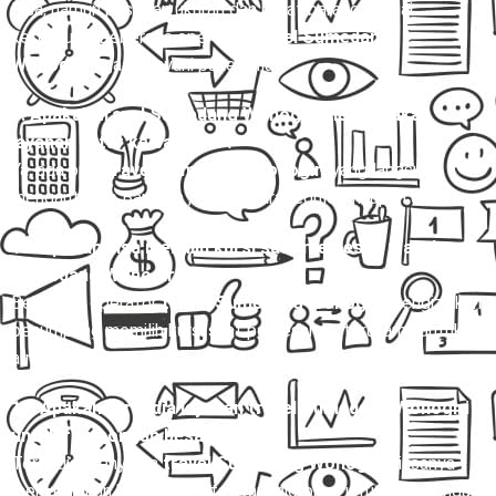
Bisa, namun pastikan ukuran dan berat barang sesuai
ketentuan. Beberapa operator
travel Sumedang
Wonogiri
juga melayani paket kilat.
9. Apakah travel Sumedang Wonogiri menyediakan
layanan antar ke bandara ?
Ya, ada opsi
travel Sumedang Wonogiri
yang langsung
mengantar ke Bandara , baik secara reguler maupun charter.
10. Apakah bisa memilih kursi saat memesan travel
Sumedang Wonogiri?
Beberapa operator
travel Sumedang Wonogiri
mengizinkan
penumpang memilih kursi saat pemesanan, terutama untuk
armada Hiace dan Elf.
11. Apakah tersedia layanan travel Sumedang Wonogiri
untuk rombongan besar?
Tersedia. Penyedia
travel Sumedang Wonogiri
biasanya
menyediakan bus pariwisata atau microbus untuk rombongan