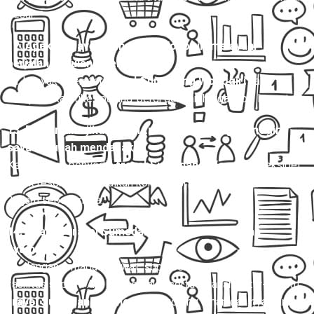
besar.
12. Apakah travel Sumedang Wonogiri melayani
perjalanan pulang-pergi (PP)?
Ya, banyak operator
travel Sumedang Wonogiri
yang
menyediakan tiket pulang-pergi dengan harga lebih hemat.
13. Bagaimana jika jadwal travel Sumedang Wonogiri
saya berubah mendadak?
Kebanyakan penyedia
travel Sumedang Wonogiri
fleksibel
untuk reschedule, asalkan konfirmasi dilakukan minimal 12–
24 jam sebelumnya.
14. Apakah travel Sumedang Wonogiri aman dan
nyaman?
Ya, dengan armada terawat, sopir berpengalaman, dan
fasilitas seperti AC, kursi empuk, serta layanan antar-jemput,
travel Sumedang Wonogiri
tergolong aman dan nyaman.