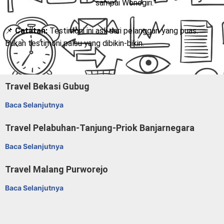
sampai Wonogiri.”
📌
Catatan:
Testimoni ini asli dari pelanggan yang puas.
Bukan testimoni palsu yang dibikin-bikin.
Travel Bekasi Gubug
Baca Selanjutnya
Travel Pelabuhan-Tanjung-Priok Banjarnegara
Baca Selanjutnya
Travel Malang Purworejo
Baca Selanjutnya