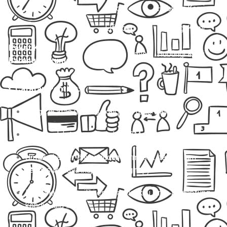
Hiace
Hubungi Kami
Elf Long
Hubungi Kami
Paket Kilat
Mobil Travel
Hubungi Kami
Barang/Dokumen
📌
Catatan Penting:
Harga di atas untuk sekali jalan (one way).
Biaya sudah termasuk tol & BBM.
Untuk charter, driver sudah termasuk, tapi belum
termasuk biaya inap (jika menginap).
Paket kilat memiliki estimasi waktu kirim tergantung
kondisi lalu lintas.