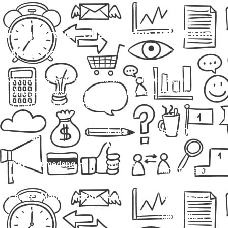
Harga Travel, Charter, dan Paket Kilat
Mitra Trans
💰
Kita percaya harga yang jelas itu kunci kepercayaan
pelanggan. Makanya,
nggak ada biaya siluman
atau
tambahan dadakan di tengah jalan.
Jenis
Harga (One
Layanan
Armada
Way)
Travel Sumedang –
Avanza /
Hubungi Kami
Wonogiri
Innova
Charter Mobil Drop Off
Avanza
Hubungi Kami
Innova
Hubungi Kami