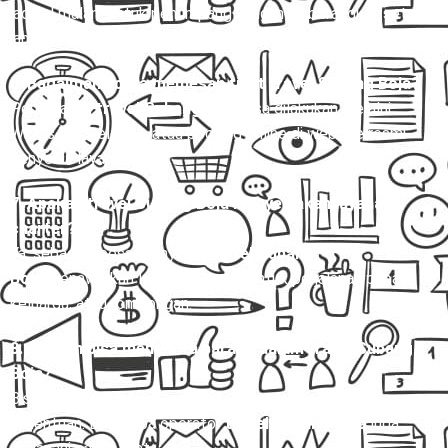
jadwal malam untuk penumpang yang ingin berangkat setelah
jam kerja.
6. Bagaimana cara memesan tiket travel Subang Boja?
Pemesanan
travel Subang Boja
bisa dilakukan melalui
WhatsApp, telepon, atau booking online di website resmi
penyedia layanan.
7. Apakah travel Subang Boja menyediakan layanan
charter?
Ya, sebagian besar penyedia
travel Subang
Boja
menawarkan layanan charter untuk perjalanan pribadi,
keluarga, atau rombongan.
8. Apakah bisa membawa barang dalam travel Subang
Boja?
Bisa, namun pastikan ukuran dan berat barang sesuai
ketentuan. Beberapa operator
travel Subang Boja
juga