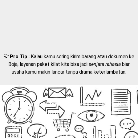
💡
Pro Tip :
Kalau kamu sering kirim barang atau dokumen ke
Boja, layanan paket kilat kita bisa jadi
senjata rahasia
biar
usaha kamu makin lancar tanpa drama keterlambatan.
Nah, di sinilah
Mitra Trans
hadir sebagai solusi. Kami bukan
sekadar jasa transportasi, tapi partner perjalanan dan
pengiriman yang selalu ada buat kamu. Dengan layanan
lengkap mulai dari
travel door to door
,
charter mobil
eksklusif
, sampai
paket kilat Subang – Boja
, semua