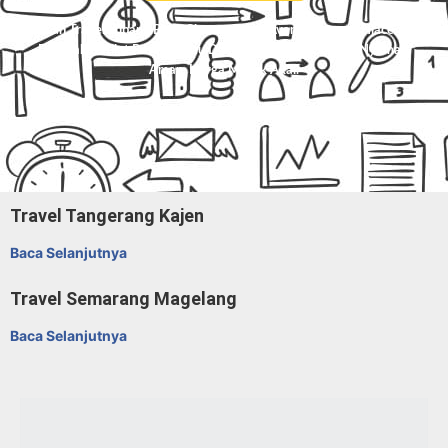
Pesan Travel Subang Boja, Charter Mobil Avanza/Innova/Hiace/Elf,
Dan Paket Kilat Barang Atau Dokumen Di
Mitra Trans
. Nyaman,
Aman, Harga Masuk Akal.
Travel Tangerang Kajen
Baca Selanjutnya
Travel Semarang Magelang
Baca Selanjutnya