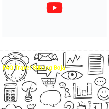
FAQ Travel Subang Boja
1. Berapa tarif travel Subang Boja terbaru?
Tarif
travel Subang Boja
Hubungi Kami, tergantung jenis
armada, layanan (reguler atau VIP), serta fasilitas yang dipilih.
2. Apakah travel Subang Boja melayani sistem door to