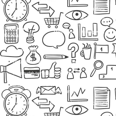
Hiace
Hubungi Kami
Elf Long
Hubungi Kami
Paket Kilat
Mobil Travel
Hubungi Kami
Barang/Dokumen
📌
Catatan Penting:
Harga di atas untuk sekali jalan (one way).
Biaya sudah termasuk tol & BBM.
Untuk charter, driver sudah termasuk, tapi belum
termasuk biaya inap (jika menginap).
Paket kilat memiliki estimasi waktu kirim tergantung
kondisi lalu lintas.