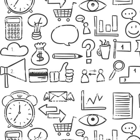
tiba di Boja dengan aman, nyaman, dan tanpa kerepotan.
Bayangin gini:
Kamu mau berangkat dari
Subang ke Boja.
Pilihannya
cuma dua:
Ribet sendiri nyari kendaraan yang belum tentu
nyaman.
Tinggal duduk manis, pintu rumah dijemput, nyampe
Boja tanpa pusing, barang aman, ongkos jelas.
Kalau pilihan kedua ini terdengar lebih masuk akal,
selamat… kamu butuh
Mitra Trans
! 🚐✨
Di sini, kita nggak cuma ngomongin sekadar
travel
. Kita
ngomongin:
Travel door to door
yang beneran jemput di depan