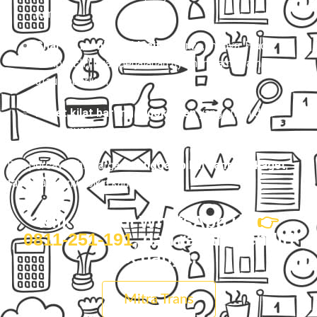
rumah.
Charter mobil eksklusif
(Avanza, Innova, Hiace,
sampai Elf) buat perjalanan nyaman, rame-rame,
atau keperluan pribadi.
Paket kilat barang & dokumen
yang aman dan
cepat nyampe.
Dan percayalah… harga kita
nggak bikin kantong kaget
,
tapi kualitasnya bikin kamu nagih.
Klik tombol WhatsApp ini
👉
0811-251-191
, dan rasain sendiri
bedanya.
Mitra Trans