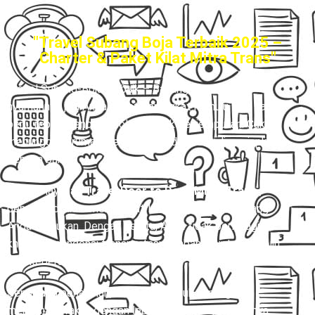
"Travel Subang Boja Terbaik 2025 –
Charter & Paket Kilat Mitra Trans"
Travel Subang-Boja terbaik
– Bayangkan betapa
nyamannya jika Anda dapat berangkat menuju Boja tanpa
perlu repot mencari pool atau titik penjemputan. Cukup
menunggu di rumah, perjalanan Anda sudah dipersiapkan
dengan baik.
Melalui layanan
Travel Door to Door Mitra Trans
,
pengemudi akan menjemput langsung ke alamat yang
Anda tentukan. Dengan begitu, Anda tidak perlu lagi
khawatir mengenai transportasi tambahan untuk menuju
titik keberangkatan.
Sepanjang perjalanan, Anda bisa duduk tenang dan
menikmati waktu dengan lebih santai. Hingga akhirnya