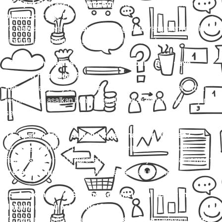
12. Apakah travel Subang Boja melayani perjalanan
pulang-pergi (PP)?
Ya, banyak operator
travel Subang Boja
yang menyediakan
tiket pulang-pergi dengan harga lebih hemat.
13. Bagaimana jika jadwal travel Subang Boja saya
berubah mendadak?
Kebanyakan penyedia
travel Subang Boja
fleksibel untuk
reschedule, asalkan konfirmasi dilakukan minimal 12–24 jam
sebelumnya.
14. Apakah travel Subang Boja aman dan nyaman?
Ya, dengan armada terawat, sopir berpengalaman, dan
fasilitas seperti AC, kursi empuk, serta layanan antar-jemput,
travel Subang Boja
tergolong aman dan nyaman.
15. Apakah travel Subang Boja melayani pengiriman
dokumen atau paket kilat?
Ya, beberapa penyedia
travel Subang Boja
melayani
paket