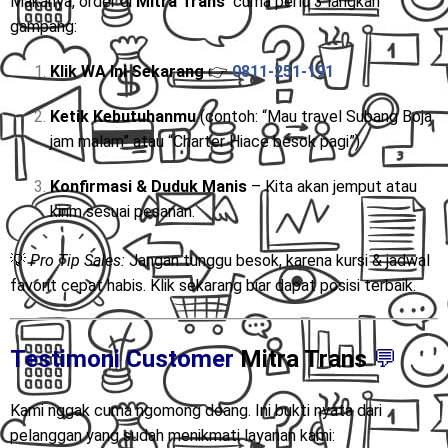
Makanya, order di
Mitra Trans
cuma perlu 3 langkah
gampang:
Klik WA Ini Sekarang
👉
0811-251-191
Ketik Kebutuhanmu
(contoh: “Mau travel Subang Boja
jam malam” atau “Charter Hiace besok pagi”)
Konfirmasi & Duduk Manis
– Kita akan jemput atau
kirim sesuai pesanan.
💡
Pro Tip Sales:
Jangan tunggu besok, karena kursi & jadwal
favorit cepat habis. Klik sekarang biar dapat posisi terbaik.
Testimoni Customer
Mitra Trans
💬
Kami nggak cuma ngomong doang. Ini bukti nyata dari
pelanggan yang sudah menikmati layanan kami: