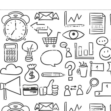
Harga Travel, Charter, dan Paket Kilat
Mitra Trans
💰
Kami selalu percaya, harga yang transparan adalah kunci
menjaga kepercayaan pelanggan.
Jenis
Harga (One
Layanan
Armada
Way)
Avanza /
Travel Subang – Boja
Hubungi Kami
Innova
Charter Mobil Drop Off
Avanza
Hubungi Kami
Innova
Hubungi Kami