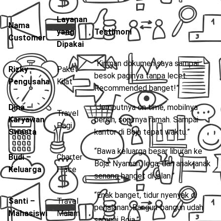
Layanan
Nama
yang
Testimoni
Customer
Dipakai
“Kiriman dokumen saya sampai
Rizky –
Paket
besok paginya tanpa lecet.
Pengusaha
Kilat
Recommended banget!”
Dina –
“Jemputnya on time, mobilnya
Travel
Karyawan
bersih, sopirnya ramah. Sampai
Pagi
Swasta
kantor di Boja tepat waktu.”
“Bawa keluarga besar liburan ke
Budi –
Charter
Boja. Nyaman, lega, dan anak-anak
Keluarga
Hiace
senang banget di jalan.”
“Enak banget, tidur nyenyak di
Santi –
Travel
perjalanan. Bangun-bangun udah
Mahasiswi
Malam
sampai Boja.”