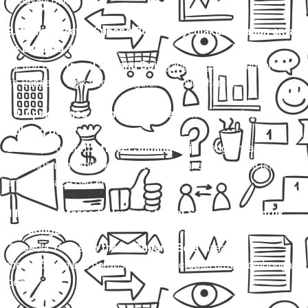
melayani paket kilat.
9. Apakah travel Subang Boja menyediakan layanan antar
ke bandara ?
Ya, ada opsi
travel Subang Boja
yang langsung mengantar
ke Bandara , baik secara reguler maupun charter.
10. Apakah bisa memilih kursi saat memesan travel
Subang Boja?
Beberapa operator
travel Subang Boja
mengizinkan
penumpang memilih kursi saat pemesanan, terutama untuk
armada Hiace dan Elf.
11. Apakah tersedia layanan travel Subang Boja untuk
rombongan besar?
Tersedia. Penyedia
travel Subang Boja
biasanya
menyediakan bus pariwisata atau microbus untuk rombongan
besar.