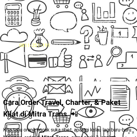
💬
Story:
Bayangin Rani, seorang mahasiswi yang harus pulang kampung
tiap akhir pekan. Dulu dia sering ribet pindah-pindah transport,
dari bus ke angkot, lanjut ojek, belum lagi risiko telat sampai
rumah. Setelah coba naik
Mitra Trans
, dia cuma sekali klik
WA 👉
0811-251-191
, langsung duduk manis sampai tujuan.
Hemat waktu, hemat tenaga, hati pun lebih tenang. 🚐✨
Cara Order Travel, Charter, & Paket
Kilat di
Mitra Trans
📲
Kita tahu orang nggak suka ribet, apalagi kalau lagi buru-buru.