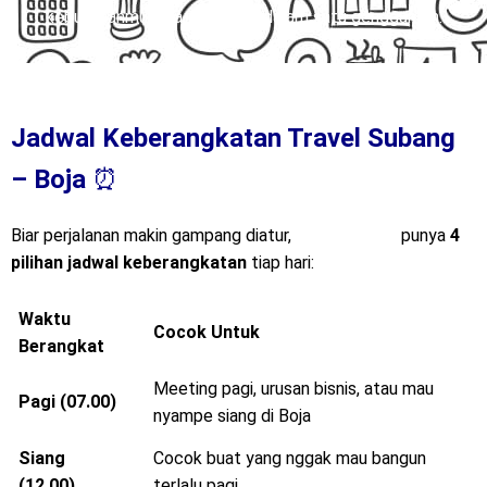
kebutuhanmu bisa terpenuhi dalam satu genggaman.
Jadwal Keberangkatan Travel Subang
– Boja
⏰
Biar perjalanan makin gampang diatur,
Mitra Trans
punya
4
pilihan jadwal keberangkatan
tiap hari:
Waktu
Cocok Untuk
Berangkat
Meeting pagi, urusan bisnis, atau mau
Pagi (07.00)
nyampe siang di Boja
Siang
Cocok buat yang nggak mau bangun
(12.00)
terlalu pagi