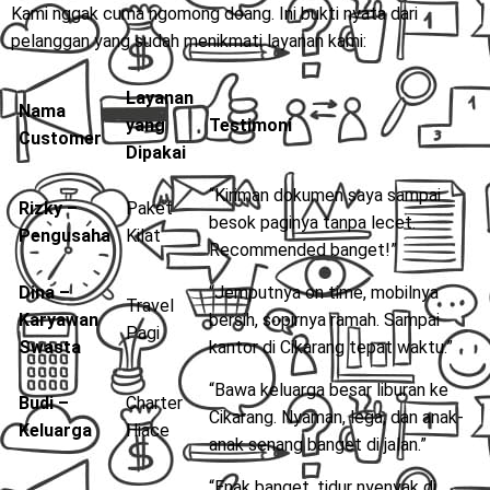
Kami nggak cuma ngomong doang. Ini bukti nyata dari
pelanggan yang sudah menikmati layanan kami:
Layanan
Nama
yang
Testimoni
Customer
Dipakai
“Kiriman dokumen saya sampai
Rizky –
Paket
besok paginya tanpa lecet.
Pengusaha
Kilat
Recommended banget!”
Dina –
“Jemputnya on time, mobilnya
Travel
Karyawan
bersih, sopirnya ramah. Sampai
Pagi
Swasta
kantor di Cikarang tepat waktu.”
“Bawa keluarga besar liburan ke
Budi –
Charter
Cikarang. Nyaman, lega, dan anak-
Keluarga
Hiace
anak senang banget di jalan.”
“Enak banget, tidur nyenyak di