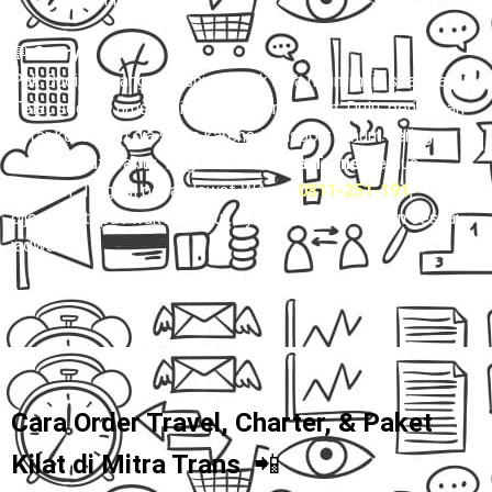
💬
Story:
Pak Budi, seorang pebisnis, nggak bisa main-main soal waktu.
Telat sedikit, urusan bisnis bisa berantakan. Dulu, perjalanan
antar kota bikin dia stres karena transport umum sering
nggak tepat waktu. Begitu coba
Mitra Trans
, semua
berubah. Tinggal pesan lewat WA 👉
0811-251-191
,
dijemput tepat waktu, duduk nyaman, sampai tujuan sesuai
jadwal.
Cara Order Travel, Charter, & Paket
Kilat di
Mitra Trans
📲