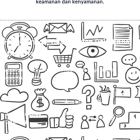
keamanan dan kenyamanan.
Harga Travel, Charter, dan Paket Kilat
Mitra Trans
💰
Nggak perlu khawatir, di sini nggak ada biaya siluman atau
tambahan mendadak.
Jenis
Harga (One
Layanan
Armada
Way)
Travel Salatiga –
Avanza /
Hubungi Kami
Cikarang
Innova
Charter Mobil Drop Off
Avanza
Hubungi Kami