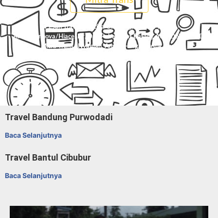
Mitra Trans
Pesan Travel Salatiga Cikarang, Charter Mobil
Avanza/Innova/Hiace/Elf, Dan Paket Kilat Barang Atau Dokumen Di
Mitra Trans
. Nyaman, Aman, Harga Masuk Akal.
Travel Bandung Purwodadi
Baca Selanjutnya
Travel Bantul Cibubur
Baca Selanjutnya