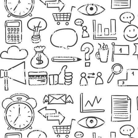
Tersedia. Penyedia
travel Salatiga Cikarang
biasanya
menyediakan bus pariwisata atau microbus untuk rombongan
besar.
12. Apakah travel Salatiga Cikarang melayani perjalanan
pulang-pergi (PP)?
Ya, banyak operator
travel Salatiga Cikarang
yang
menyediakan tiket pulang-pergi dengan harga lebih hemat.
13. Bagaimana jika jadwal travel Salatiga Cikarang saya
berubah mendadak?
Kebanyakan penyedia
travel Salatiga Cikarang
fleksibel
untuk reschedule, asalkan konfirmasi dilakukan minimal 12–
24 jam sebelumnya.
14. Apakah travel Salatiga Cikarang aman dan nyaman?
Ya, dengan armada terawat, sopir berpengalaman, dan
fasilitas seperti AC, kursi empuk, serta layanan antar-jemput,
travel Salatiga Cikarang
tergolong aman dan nyaman.