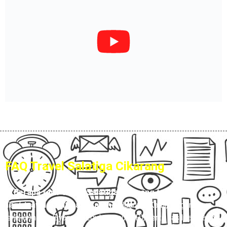
FAQ Travel Salatiga Cikarang
1. Berapa tarif travel Salatiga Cikarang terbaru?
Tarif
travel Salatiga Cikarang
Hubungi Kami, tergantung
jenis armada, layanan (reguler atau VIP), serta fasilitas yang