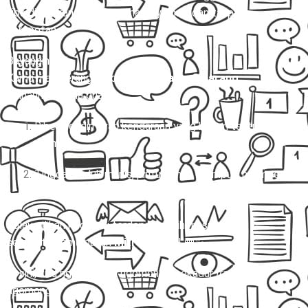
tiba di Cikarang dengan aman, nyaman, dan tanpa
kerepotan.
Bayangin gini:
Kamu mau berangkat dari
Salatiga ke Cikarang.
Pilihannya cuma dua:
Ribet sendiri nyari kendaraan yang belum tentu
nyaman.
Tinggal duduk manis, pintu rumah dijemput, nyampe
Cikarang tanpa pusing, barang aman, ongkos jelas.
Kalau pilihan kedua ini terdengar lebih masuk akal,
selamat… kamu butuh
Mitra Trans
! 🚐✨
Di sini, kita nggak cuma ngomongin sekadar
travel
. Kita
ngomongin: