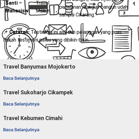
Santi –
Travel
perjalanan. Bangun-bangun udah
Mahasiswi
Malam
sampai Cikarang.”
📌
Catatan:
Testimoni ini asli dari pelanggan yang puas.
Bukan testimoni palsu yang dibikin-bikin.
Travel Banyumas Mojokerto
Baca Selanjutnya
Travel Sukoharjo Cikampek
Baca Selanjutnya
Travel Kebumen Cimahi
Baca Selanjutnya