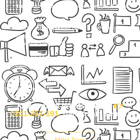
Travel door to door
yang beneran jemput di depan
rumah.
Charter mobil eksklusif
(Avanza, Innova, Hiace,
sampai Elf) buat perjalanan nyaman, rame-rame,
atau keperluan pribadi.
Paket kilat barang & dokumen
yang aman dan
cepat nyampe.
Percayalah, harga kita ramah di kantong tanpa
mengorbankan kualitas.
Klik tombol WhatsApp ini
👉
0811-251-191
, dan rasain sendiri
bedanya.