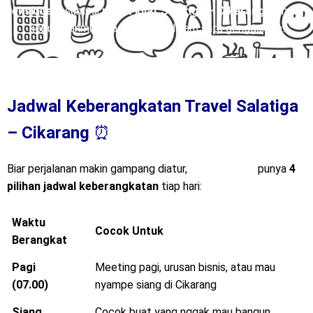
eksklusif
, sampai
paket kilat Salatiga – Cikarang
, semua
kebutuhanmu bisa terpenuhi dalam satu genggaman.
Jadwal Keberangkatan Travel Salatiga
– Cikarang
⏰
Biar perjalanan makin gampang diatur,
Mitra Trans
punya
4
pilihan jadwal keberangkatan
tiap hari:
Waktu
Cocok Untuk
Berangkat
Pagi
Meeting pagi, urusan bisnis, atau mau
(07.00)
nyampe siang di Cikarang
Siang
Cocok buat yang nggak mau bangun