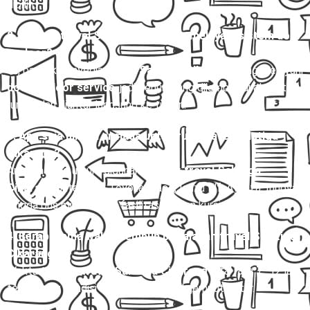
dipilih.
2. Apakah travel Salatiga Cikarang melayani sistem door
to door?
Ya, banyak penyedia
travel Salatiga Cikarang
yang melayani
door to door service
, jadi penumpang dijemput di alamat
rumah dan diantar langsung ke tujuan.
3. Apa saja pilihan armada untuk rute travel Salatiga
Cikarang?
Armada yang umum digunakan untuk
travel Salatiga
Cikarang
antara lain Toyota Hiace, Isuzu Elf, Avanza, Innova,
hingga bus mini dengan fasilitas AC dan kursi reclining.
4. Berapa lama waktu tempuh perjalanan travel Salatiga
Cikarang?
Waktu tempuh
travel Salatiga Cikarang
rata-rata 7–12 jam,
tergantung kondisi lalu lintas dan titik jemput-antar.