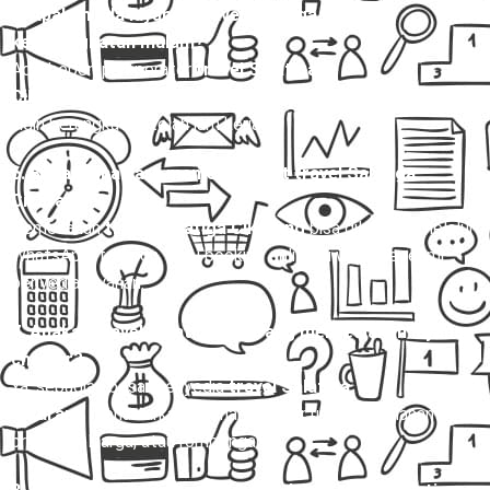
5. Apakah ada layanan travel Salatiga Cikarang
keberangkatan malam?
Ada, beberapa operator
travel Salatiga
Cikarang
menyediakan jadwal malam untuk penumpang yang
ingin berangkat setelah jam kerja.
6. Bagaimana cara memesan tiket travel Salatiga
Cikarang?
Pemesanan
travel Salatiga Cikarang
bisa dilakukan melalui
WhatsApp, telepon, atau booking online di website resmi
penyedia layanan.
7. Apakah travel Salatiga Cikarang menyediakan layanan
charter?
Ya, sebagian besar penyedia
travel Salatiga
Cikarang
menawarkan layanan charter untuk perjalanan
pribadi, keluarga, atau rombongan.