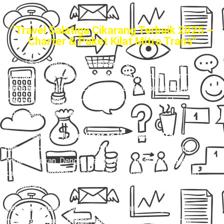
"Travel Salatiga Cikarang Terbaik 2025 –
Charter & Paket Kilat Mitra Trans"
Travel Salatiga-Cikarang terbaik
– Bayangkan betapa
nyamannya jika Anda dapat berangkat menuju Cikarang
tanpa perlu repot mencari pool atau titik penjemputan.
Cukup menunggu di rumah, perjalanan Anda sudah
dipersiapkan dengan baik.
Melalui layanan
Travel Door to Door Mitra Trans
,
pengemudi akan menjemput langsung ke alamat yang
Anda tentukan. Dengan begitu, Anda tidak perlu lagi
khawatir mengenai transportasi tambahan untuk menuju
titik keberangkatan.
Sepanjang perjalanan, Anda bisa duduk tenang dan
menikmati waktu dengan lebih santai. Hingga akhirnya