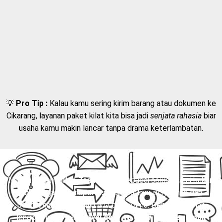
💡
Pro Tip :
Kalau kamu sering kirim barang atau dokumen ke
Cikarang, layanan paket kilat kita bisa jadi
senjata rahasia
biar
usaha kamu makin lancar tanpa drama keterlambatan.
Nah, di sinilah
Mitra Trans
hadir sebagai solusi. Kami bukan
sekadar jasa transportasi, tapi partner perjalanan dan
pengiriman yang selalu ada buat kamu. Dengan layanan
lengkap mulai dari
travel door to door
,
charter mobil