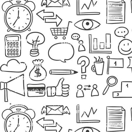
Innova
Hubungi Kami
Hiace
Hubungi Kami
Elf Long
Hubungi Kami
Paket Kilat
Mobil Travel
Hubungi Kami
Barang/Dokumen
📌
Catatan Penting:
Harga di atas untuk sekali jalan (one way).
Biaya sudah termasuk tol & BBM.
Untuk charter, driver sudah termasuk, tapi belum
termasuk biaya inap (jika menginap).
Paket kilat memiliki estimasi waktu kirim tergantung
kondisi lalu lintas.