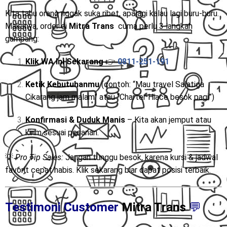
Kita tahu orang nggak suka ribet, apalagi kalau lagi buru-buru.
Makanya, order di
Mitra Trans
cuma perlu 3 langkah
gampang:
Klik WA Ini Sekarang
👉
0811-251-191
Ketik Kebutuhanmu
(contoh: “Mau travel Salatiga
Cikarang jam malam” atau “Charter Hiace besok pagi”)
Konfirmasi & Duduk Manis
– Kita akan jemput atau
kirim sesuai pesanan.
💡
Pro Tip Sales:
Jangan tunggu besok, karena kursi & jadwal
favorit cepat habis. Klik sekarang biar dapat posisi terbaik.
Testimoni Customer
Mitra Trans
💬