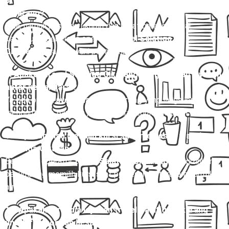
8. Apakah bisa membawa barang dalam travel Salatiga
Cikarang?
Bisa, namun pastikan ukuran dan berat barang sesuai
ketentuan. Beberapa operator
travel Salatiga
Cikarang
juga melayani paket kilat.
9. Apakah travel Salatiga Cikarang menyediakan layanan
antar ke bandara ?
Ya, ada opsi
travel Salatiga Cikarang
yang langsung
mengantar ke Bandara , baik secara reguler maupun charter.
10. Apakah bisa memilih kursi saat memesan travel
Salatiga Cikarang?
Beberapa operator
travel Salatiga Cikarang
mengizinkan
penumpang memilih kursi saat pemesanan, terutama untuk
armada Hiace dan Elf.
11. Apakah tersedia layanan travel Salatiga Cikarang
untuk rombongan besar?