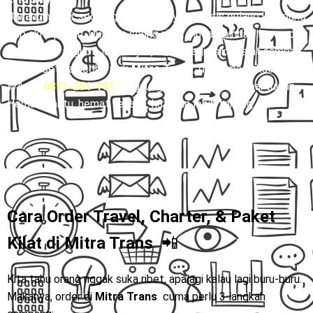
Bayangin Rani, seorang mahasiswi yang harus pulang kampung
tiap akhir pekan. Dulu dia sering ribet pindah-pindah transport,
dari bus ke angkot, lanjut ojek, belum lagi risiko telat sampai
rumah. Setelah coba naik
Mitra Trans
, dia cuma sekali klik
WA 👉
0811-251-191
, langsung duduk manis sampai tujuan.
Hemat waktu, hemat tenaga, hati pun lebih tenang. 🚐✨
Cara Order Travel, Charter, & Paket
Kilat di
Mitra Trans
📲
Kita tahu orang nggak suka ribet, apalagi kalau lagi buru-buru.
Makanya, order di
Mitra Trans
cuma perlu 3 langkah