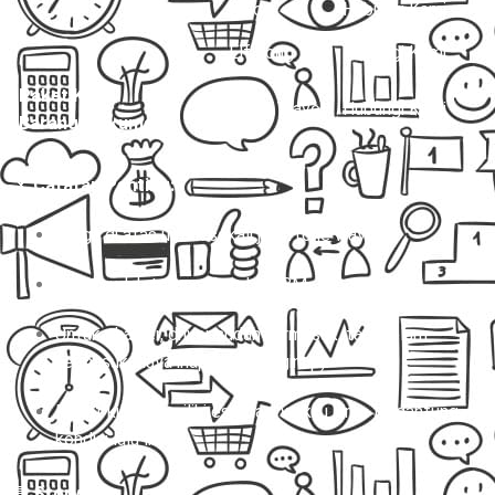
Hiace
Hubungi Kami
Elf Long
Hubungi Kami
Paket Kilat
Mobil Travel
Hubungi Kami
Barang/Dokumen
📌
Catatan Penting:
Harga di atas untuk sekali jalan (one way).
Biaya sudah termasuk tol & BBM.
Untuk charter, driver sudah termasuk, tapi belum
termasuk biaya inap (jika menginap).
Paket kilat memiliki estimasi waktu kirim tergantung
kondisi lalu lintas.
💬
Story: