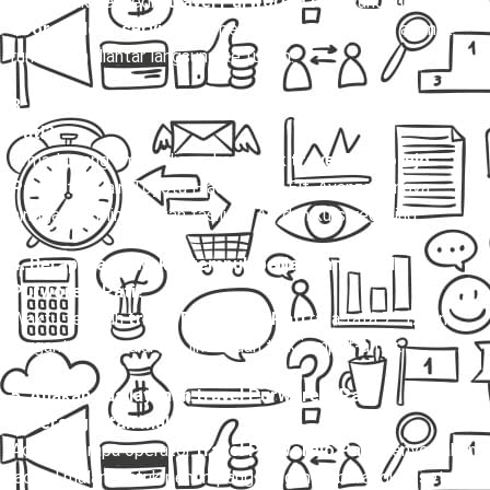
Ya, banyak penyedia
travel Purworejo Pati
yang melayani
door to door service
, jadi penumpang dijemput di alamat
rumah dan diantar langsung ke tujuan.
3. Apa saja pilihan armada untuk rute travel Purworejo
Pati?
Armada yang umum digunakan untuk
travel Purworejo
Pati
antara lain Toyota Hiace, Isuzu Elf, Avanza, Innova,
hingga bus mini dengan fasilitas AC dan kursi reclining.
4. Berapa lama waktu tempuh perjalanan travel
Purworejo Pati?
Waktu tempuh
travel Purworejo Pati
rata-rata 7–12 jam,
tergantung kondisi lalu lintas dan titik jemput-antar.
5. Apakah ada layanan travel Purworejo Pati
keberangkatan malam?
Ada, beberapa operator
travel Purworejo Pati
menyediakan
jadwal malam untuk penumpang yang ingin berangkat setelah