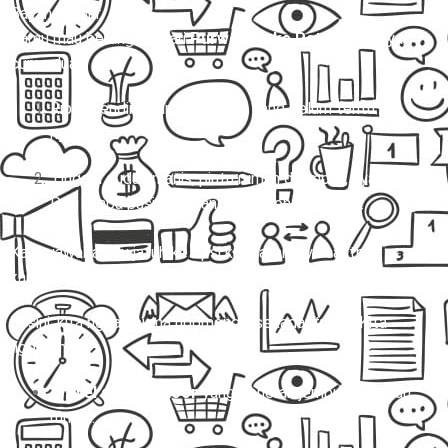
Bayangin gini:
Kamu mau berangkat dari
Purworejo ke Pati.
Pilihannya
cuma dua:
Ribet sendiri nyari kendaraan yang belum tentu
nyaman.
Tinggal duduk manis, pintu rumah dijemput, nyampe
Pati tanpa pusing, barang aman, ongkos jelas.
Kalau jawabanmu jatuh ke opsi kedua, artinya saatnya
kamu jalan bareng
Mitra Trans
! 🚐✨
Di sini, kita nggak cuma ngomongin sekadar
travel
. Kita
ngomongin:
Travel door to door
yang beneran jemput di depan
rumah.