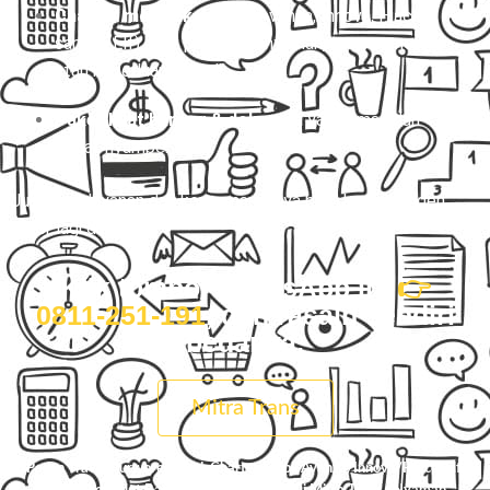
Charter mobil eksklusif
(Avanza, Innova, Hiace,
sampai Elf) buat perjalanan nyaman, rame-rame,
atau keperluan pribadi.
Paket kilat barang & dokumen
yang aman dan
cepat nyampe.
Justru, pelayanan dan kenyamanannya bikin kamu pengen
order lagi dan lagi.
Klik tombol WhatsApp ini
👉
0811-251-191
, dan rasain sendiri
bedanya.
Mitra Trans
Pesan Travel Purworejo Pati, Charter Mobil Avanza/Innova/Hiace/Elf,