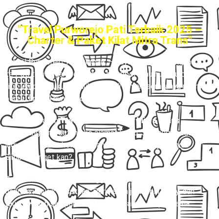
"Travel Purworejo Pati Terbaik 2025 –
Charter & Paket Kilat Mitra Trans"
Travel Purworejo-Pati terbaik
– Bayangin aja, berangkat
ke Pati tapi nggak perlu ribet cari pool atau nunggu di
titik jemput. Cukup duduk manis di rumah, semuanya udah
beres, tinggal nunggu dijemput.
Dengan layanan
Travel Door to Door Mitra Trans
,
driver langsung datang ke alamat kamu. Jadi nggak ada
lagi cerita repot keluar rumah cuma buat ngejar travel.
Simpel banget kan?
Begitu naik mobil, kamu tinggal santai, rebahan, atau
dengerin musik kesukaan. Perjalanan jadi lebih enjoy, dan
tau-tau udah sampai Pati dengan nyaman tanpa drama.