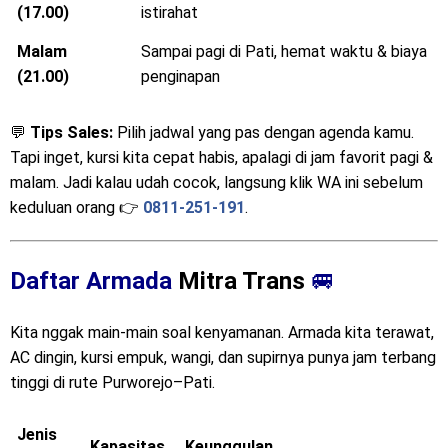
(17.00)
istirahat
Malam
Sampai pagi di Pati, hemat waktu & biaya
(21.00)
penginapan
💬
Tips Sales:
Pilih jadwal yang pas dengan agenda kamu.
Tapi inget, kursi kita cepat habis, apalagi di jam favorit pagi &
malam. Jadi kalau udah cocok, langsung klik WA ini sebelum
keduluan orang 👉
0811-251-191
.
Daftar Armada
Mitra Trans
🚐
Kita nggak main-main soal kenyamanan. Armada kita terawat,
AC dingin, kursi empuk, wangi, dan supirnya punya jam terbang
tinggi di rute Purworejo–Pati.
Jenis
Kapasitas
Keunggulan