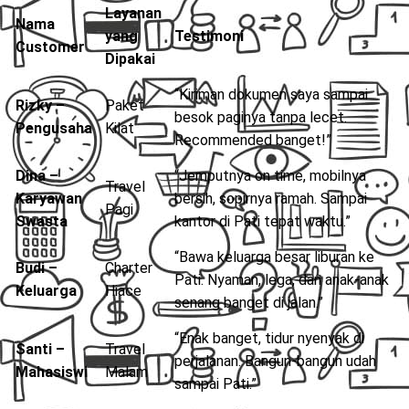
Layanan
Nama
yang
Testimoni
Customer
Dipakai
“Kiriman dokumen saya sampai
Rizky –
Paket
besok paginya tanpa lecet.
Pengusaha
Kilat
Recommended banget!”
Dina –
“Jemputnya on time, mobilnya
Travel
Karyawan
bersih, sopirnya ramah. Sampai
Pagi
Swasta
kantor di Pati tepat waktu.”
“Bawa keluarga besar liburan ke
Budi –
Charter
Pati. Nyaman, lega, dan anak-anak
Keluarga
Hiace
senang banget di jalan.”
“Enak banget, tidur nyenyak di
Santi –
Travel
perjalanan. Bangun-bangun udah
Mahasiswi
Malam
sampai Pati.”