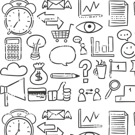
Harga Travel, Charter, dan Paket Kilat
Mitra Trans
💰
Kita percaya harga yang jelas itu kunci kepercayaan
pelanggan. Makanya,
nggak ada biaya siluman
atau
tambahan dadakan di tengah jalan.
Jenis
Harga (One
Layanan
Armada
Way)
Travel Purworejo –
Avanza /
Hubungi Kami
Pati
Innova
Charter Mobil Drop Off
Avanza
Hubungi Kami
Innova
Hubungi Kami