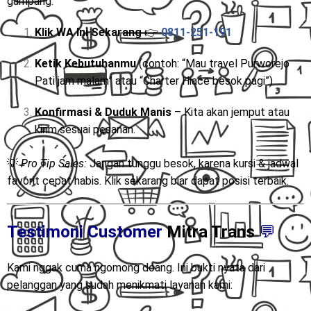
gampang:
Klik WA Ini Sekarang
👉
0811-251-191
Ketik Kebutuhanmu
(contoh: “Mau travel Purworejo
Pati jam malam” atau “Charter Hiace besok pagi”)
Konfirmasi & Duduk Manis
– Kita akan jemput atau
kirim sesuai pesanan.
💡
Pro Tip Sales:
Jangan tunggu besok, karena kursi & jadwal
favorit cepat habis. Klik sekarang biar dapat posisi terbaik.
Testimoni Customer
Mitra Trans
💬
Kami nggak cuma ngomong doang. Ini bukti nyata dari
pelanggan yang sudah menikmati layanan kami: