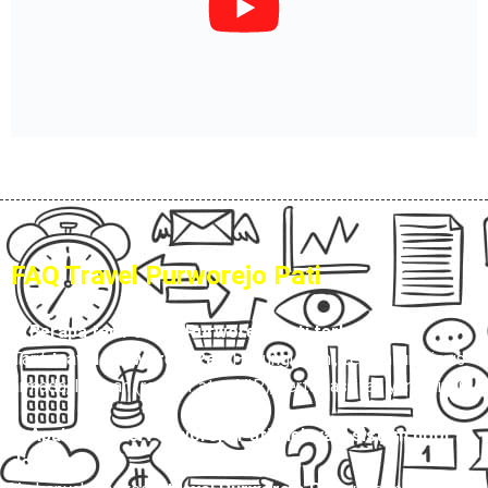
FAQ Travel Purworejo Pati
1. Berapa tarif travel Purworejo Pati terbaru?
Tarif
travel Purworejo Pati
Hubungi Kami, tergantung jenis
armada, layanan (reguler atau VIP), serta fasilitas yang dipilih.
2. Apakah travel Purworejo Pati melayani sistem door to
door?