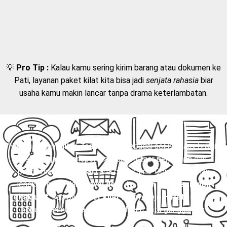
💡
Pro Tip :
Kalau kamu sering kirim barang atau dokumen ke
Pati, layanan paket kilat kita bisa jadi
senjata rahasia
biar
usaha kamu makin lancar tanpa drama keterlambatan.
Nah, di sinilah
Mitra Trans
hadir sebagai solusi. Kami bukan
sekadar jasa transportasi, tapi partner perjalanan dan
pengiriman yang selalu ada buat kamu. Dengan layanan
lengkap mulai dari
travel door to door
,
charter mobil
eksklusif
, sampai
paket kilat Purworejo – Pati
, semua
kebutuhanmu bisa terpenuhi dalam satu genggaman.