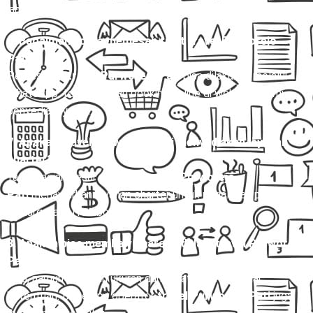
jam kerja.
6. Bagaimana cara memesan tiket travel Purworejo
Pati?
Pemesanan
travel Purworejo Pati
bisa dilakukan melalui
WhatsApp, telepon, atau booking online di website resmi
penyedia layanan.
7. Apakah travel Purworejo Pati menyediakan layanan
charter?
Ya, sebagian besar penyedia
travel Purworejo
Pati
menawarkan layanan charter untuk perjalanan pribadi,
keluarga, atau rombongan.
8. Apakah bisa membawa barang dalam travel Purworejo
Pati?
Bisa, namun pastikan ukuran dan berat barang sesuai
ketentuan. Beberapa operator
travel Purworejo Pati
juga