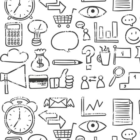
melayani paket kilat.
9. Apakah travel Purworejo Pati menyediakan layanan
antar ke bandara ?
Ya, ada opsi
travel Purworejo Pati
yang langsung
mengantar ke Bandara , baik secara reguler maupun charter.
10. Apakah bisa memilih kursi saat memesan travel
Purworejo Pati?
Beberapa operator
travel Purworejo Pati
mengizinkan
penumpang memilih kursi saat pemesanan, terutama untuk
armada Hiace dan Elf.
11. Apakah tersedia layanan travel Purworejo Pati untuk
rombongan besar?
Tersedia. Penyedia
travel Purworejo Pati
biasanya
menyediakan bus pariwisata atau microbus untuk rombongan
besar.