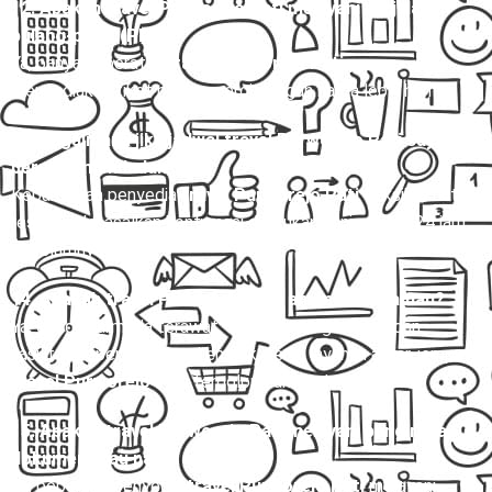
12. Apakah travel Purworejo Pati melayani perjalanan
pulang-pergi (PP)?
Ya, banyak operator
travel Purworejo Pati
yang
menyediakan tiket pulang-pergi dengan harga lebih hemat.
13. Bagaimana jika jadwal travel Purworejo Pati saya
berubah mendadak?
Kebanyakan penyedia
travel Purworejo Pati
fleksibel untuk
reschedule, asalkan konfirmasi dilakukan minimal 12–24 jam
sebelumnya.
14. Apakah travel Purworejo Pati aman dan nyaman?
Ya, dengan armada terawat, sopir berpengalaman, dan
fasilitas seperti AC, kursi empuk, serta layanan antar-jemput,
travel Purworejo Pati
tergolong aman dan nyaman.
15. Apakah travel Purworejo Pati melayani pengiriman
dokumen atau paket kilat?
Ya, beberapa penyedia
travel Purworejo Pati
melayani