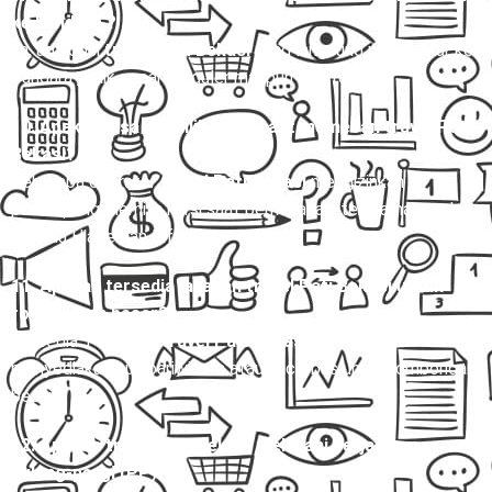
ke bandara ?
Ya, ada opsi
travel Pati Bekasi
yang langsung mengantar ke
Bandara , baik secara reguler maupun charter.
10. Apakah bisa memilih kursi saat memesan travel Pati
Bekasi?
Beberapa operator
travel Pati Bekasi
mengizinkan
penumpang memilih kursi saat pemesanan, terutama untuk
armada Hiace dan Elf.
11. Apakah tersedia layanan travel Pati Bekasi untuk
rombongan besar?
Tersedia. Penyedia
travel Pati Bekasi
biasanya
menyediakan bus pariwisata atau microbus untuk rombongan
besar.
12. Apakah travel Pati Bekasi melayani perjalanan
pulang-pergi (PP)?