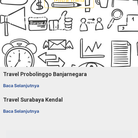
Mitra Trans
Pesan Travel Pati Bekasi, Charter Mobil Avanza/Innova/Hiace/Elf, Dan
Paket Kilat Barang Atau Dokumen Di
Mitra Trans
. Nyaman, Aman,
Harga Masuk Akal.
Travel Probolinggo Banjarnegara
Baca Selanjutnya
Travel Surabaya Kendal
Baca Selanjutnya