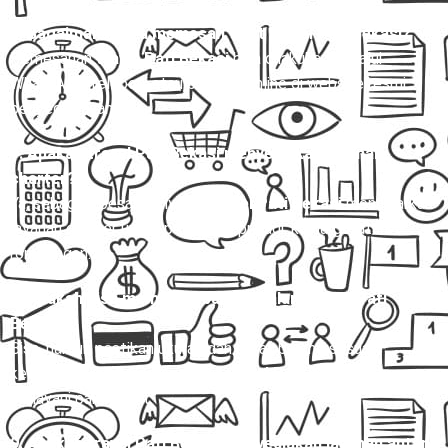
6. Bagaimana cara memesan tiket travel Pati Bekasi?
Pemesanan
travel Pati Bekasi
bisa dilakukan melalui
WhatsApp, telepon, atau booking online di website resmi
penyedia layanan.
7. Apakah travel Pati Bekasi menyediakan layanan
charter?
Ya, sebagian besar penyedia
travel Pati Bekasi
menawarkan
layanan charter untuk perjalanan pribadi, keluarga, atau
rombongan.
8. Apakah bisa membawa barang dalam travel Pati
Bekasi?
Bisa, namun pastikan ukuran dan berat barang sesuai
ketentuan. Beberapa operator
travel Pati Bekasi
juga
melayani paket kilat.
9. Apakah travel Pati Bekasi menyediakan layanan antar