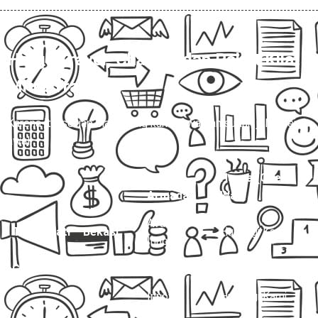
Harga Travel, Charter, dan Paket Kilat
Mitra Trans
💰
Karena itu, setiap biaya yang kami tawarkan sudah jelas sejak
awal.
Jenis
Harga (One
Layanan
Armada
Way)
Avanza /
Travel Pati – Bekasi
Hubungi Kami
Innova
Charter Mobil Drop Off
Avanza
Hubungi Kami
Innova
Hubungi Kami