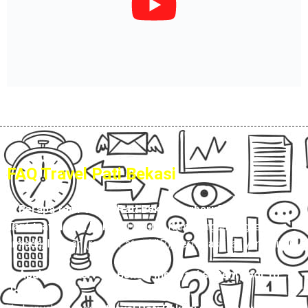
FAQ Travel Pati Bekasi
1. Berapa tarif travel Pati Bekasi terbaru?
Tarif
travel Pati Bekasi
Hubungi Kami, tergantung jenis
armada, layanan (reguler atau VIP), serta fasilitas yang dipilih.
2. Apakah travel Pati Bekasi melayani sistem door to
door?