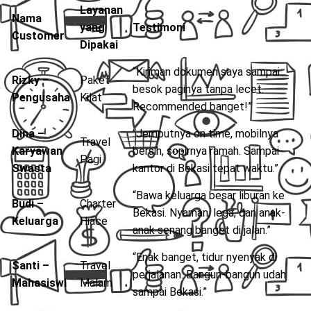
Layanan
Nama
yang
Testimoni
Customer
Dipakai
“Kiriman dokumen saya sampai
Rizky –
Paket
besok paginya tanpa lecet.
Pengusaha
Kilat
Recommended banget!”
Dina –
“Jemputnya on time, mobilnya
Travel
Karyawan
bersih, sopirnya ramah. Sampai
Pagi
Swasta
kantor di Bekasi tepat waktu.”
“Bawa keluarga besar liburan ke
Budi –
Charter
Bekasi. Nyaman, lega, dan anak-
Keluarga
Hiace
anak senang banget di jalan.”
“Enak banget, tidur nyenyak di
Santi –
Travel
perjalanan. Bangun-bangun udah
Mahasiswi
Malam
sampai Bekasi.”