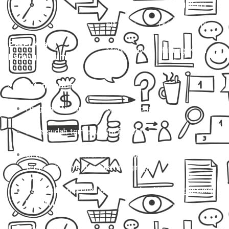
Hiace
Hubungi Kami
Elf Long
Hubungi Kami
Paket Kilat
Mobil Travel
Hubungi Kami
Barang/Dokumen
📌
Catatan Penting:
Harga di atas untuk sekali jalan (one way).
Biaya sudah termasuk tol & BBM.
Untuk charter, driver sudah termasuk, tapi belum
termasuk biaya inap (jika menginap).
Paket kilat memiliki estimasi waktu kirim tergantung
kondisi lalu lintas.
💬
Story: