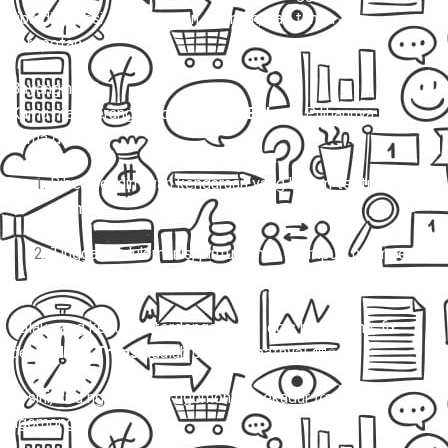
tiba di Bekasi dengan aman, nyaman, dan tanpa
kerepotan.
Bayangin gini:
Kamu mau berangkat dari
Pati ke Bekasi.
Pilihannya
cuma dua:
Ribet sendiri nyari kendaraan yang belum tentu
nyaman.
Tinggal duduk manis, pintu rumah dijemput, nyampe
Bekasi tanpa pusing, barang aman, ongkos jelas.
Kalau yang kedua ini terdengar lebih logis buat kamu, fix
deh…
Mitra Trans
adalah pilihan tepatnya! 🚐✨
Di sini, kita nggak cuma ngomongin sekadar
travel
. Kita
ngomongin: