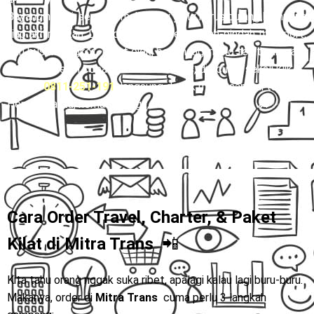
Bayangin Rani, seorang mahasiswi yang harus pulang kampung
tiap akhir pekan. Dulu dia sering ribet pindah-pindah transport,
dari bus ke angkot, lanjut ojek, belum lagi risiko telat sampai
rumah. Setelah coba naik
Mitra Trans
, dia cuma sekali klik
WA 👉
0811-251-191
, langsung duduk manis sampai tujuan.
Hemat waktu, hemat tenaga, hati pun lebih tenang. 🚐✨
Cara Order Travel, Charter, & Paket
Kilat di
Mitra Trans
📲
Kita tahu orang nggak suka ribet, apalagi kalau lagi buru-buru.
Makanya, order di
Mitra Trans
cuma perlu 3 langkah