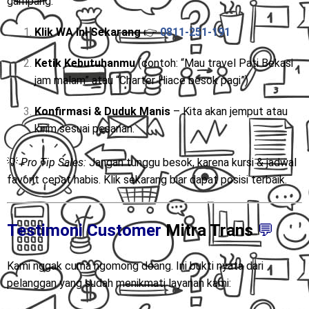
gampang:
Klik WA Ini Sekarang
👉
0811-251-191
Ketik Kebutuhanmu
(contoh: “Mau travel Pati Bekasi
jam malam” atau “Charter Hiace besok pagi”)
Konfirmasi & Duduk Manis
– Kita akan jemput atau
kirim sesuai pesanan.
💡
Pro Tip Sales:
Jangan tunggu besok, karena kursi & jadwal
favorit cepat habis. Klik sekarang biar dapat posisi terbaik.
Testimoni Customer
Mitra Trans
💬
Kami nggak cuma ngomong doang. Ini bukti nyata dari
pelanggan yang sudah menikmati layanan kami: