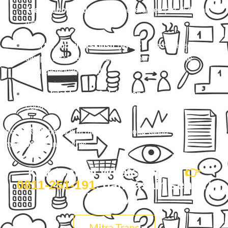
Travel door to door
yang beneran jemput di depan
rumah.
Charter mobil eksklusif
(Avanza, Innova, Hiace,
sampai Elf) buat perjalanan nyaman, rame-rame,
atau keperluan pribadi.
Paket kilat barang & dokumen
yang aman dan
cepat nyampe.
Percayalah, harga kita ramah di kantong tanpa
mengorbankan kualitas.
Klik tombol WhatsApp ini
👉
0811-251-191
, dan rasain sendiri
bedanya.