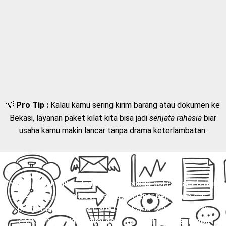
💡
Pro Tip :
Kalau kamu sering kirim barang atau dokumen ke
Bekasi, layanan paket kilat kita bisa jadi
senjata rahasia
biar
usaha kamu makin lancar tanpa drama keterlambatan.
Nah, di sinilah
Mitra Trans
hadir sebagai solusi. Kami bukan
sekadar jasa transportasi, tapi partner perjalanan dan
pengiriman yang selalu ada buat kamu. Dengan layanan
lengkap mulai dari
travel door to door
,
charter mobil