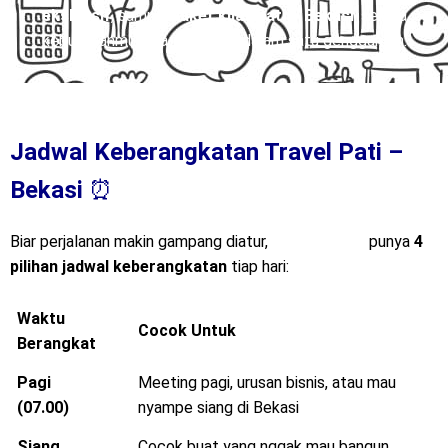
eksklusif
, sampai
paket kilat Pati – Bekasi
, semua
kebutuhanmu bisa terpenuhi dalam satu genggaman.
Jadwal Keberangkatan Travel Pati –
Bekasi
⏰
Biar perjalanan makin gampang diatur,
Mitra Trans
punya
4
pilihan jadwal keberangkatan
tiap hari:
Waktu
Cocok Untuk
Berangkat
Pagi
Meeting pagi, urusan bisnis, atau mau
(07.00)
nyampe siang di Bekasi
Siang
Cocok buat yang nggak mau bangun