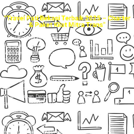
"Travel Pati Bekasi Terbaik 2025 – Charter
& Paket Kilat Mitra Trans"
Travel Pati-Bekasi terbaik
– Bayangkan betapa
nyamannya jika Anda dapat berangkat menuju Bekasi
tanpa perlu repot mencari pool atau titik penjemputan.
Cukup menunggu di rumah, perjalanan Anda sudah
dipersiapkan dengan baik.
Melalui layanan
Travel Door to Door Mitra Trans
,
pengemudi akan menjemput langsung ke alamat yang
Anda tentukan. Dengan begitu, Anda tidak perlu lagi
khawatir mengenai transportasi tambahan untuk menuju
titik keberangkatan.
Sepanjang perjalanan, Anda bisa duduk tenang dan
menikmati waktu dengan lebih santai. Hingga akhirnya