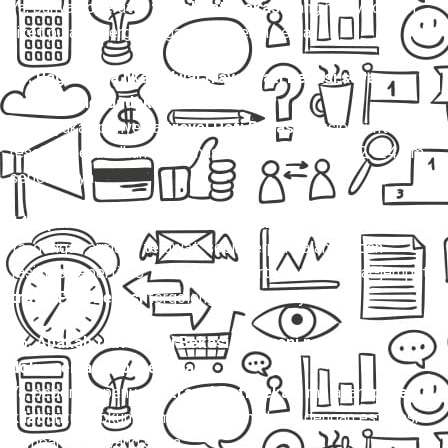
Ya, banyak operator
travel Pati Bekasi
yang menyediakan
tiket pulang-pergi dengan harga lebih hemat.
13. Bagaimana jika jadwal travel Pati Bekasi saya
berubah mendadak?
Kebanyakan penyedia
travel Pati Bekasi
fleksibel untuk
reschedule, asalkan konfirmasi dilakukan minimal 12–24 jam
sebelumnya.
14. Apakah travel Pati Bekasi aman dan nyaman?
Ya, dengan armada terawat, sopir berpengalaman, dan
fasilitas seperti AC, kursi empuk, serta layanan antar-jemput,
travel Pati Bekasi
tergolong aman dan nyaman.
15. Apakah travel Pati Bekasi melayani pengiriman
dokumen atau paket kilat?
Ya, beberapa penyedia
travel Pati Bekasi
melayani
paket
kilat
untuk dokumen maupun barang kecil dengan estimasi
sampai di hari yang sama.