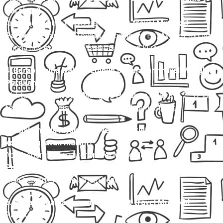
Parakan?
Armada yang umum digunakan untuk
travel Mungkid
Parakan
antara lain Toyota Hiace, Isuzu Elf, Avanza, Innova,
hingga bus mini dengan fasilitas AC dan kursi reclining.
4. Berapa lama waktu tempuh perjalanan travel Mungkid
Parakan?
Waktu tempuh
travel Mungkid Parakan
rata-rata 7–12 jam,
tergantung kondisi lalu lintas dan titik jemput-antar.
5. Apakah ada layanan travel Mungkid Parakan
keberangkatan malam?
Ada, beberapa operator
travel Mungkid
Parakan
menyediakan jadwal malam untuk penumpang yang
ingin berangkat setelah jam kerja.
6. Bagaimana cara memesan tiket travel Mungkid
Parakan?