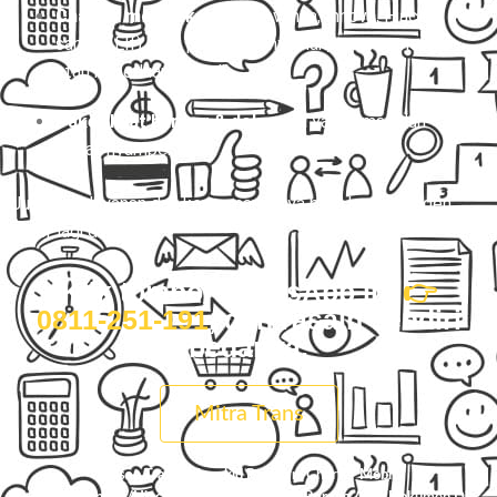
Charter mobil eksklusif
(Avanza, Innova, Hiace,
sampai Elf) buat perjalanan nyaman, rame-rame,
atau keperluan pribadi.
Paket kilat barang & dokumen
yang aman dan
cepat nyampe.
Justru, pelayanan dan kenyamanannya bikin kamu pengen
order lagi dan lagi.
Klik tombol WhatsApp ini
👉
0811-251-191
, dan rasain sendiri
bedanya.
Mitra Trans
Pesan Travel Mungkid Parakan, Charter Mobil