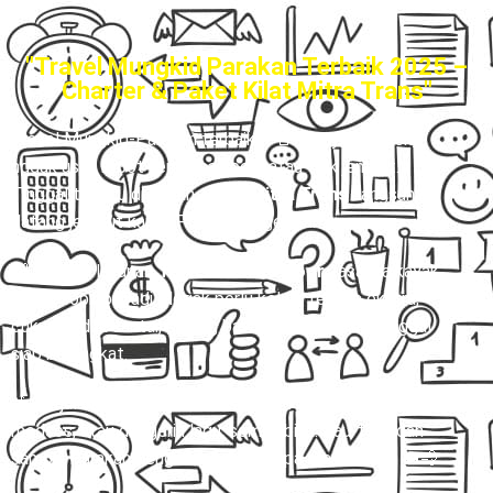
"Travel Mungkid Parakan Terbaik 2025 –
Charter & Paket Kilat Mitra Trans"
Travel Mungkid-Parakan terbaik
– 🚪✨ Bayangin deh,
nggak usah repot-repot cari pool atau titik jemput.
Tinggal tunggu di rumah, driver
Mitra Trans
langsung
datang jemput kamu. Praktis banget kan?
🙌 Dengan layanan
Travel Door to Door
, rasanya kayak
punya sopir pribadi. Nggak perlu keluar tenaga ekstra,
cukup duduk santai, barang bawaan aman, kamu tinggal
siap berangkat.
🎶 Perjalanan pun jadi lebih asik! Mau rebahan, scroll
medsos, atau dengerin lagu, semua bisa. Tau-tau udah
sampai Parakan dengan nyaman tanpa drama ribet. 🚐💨