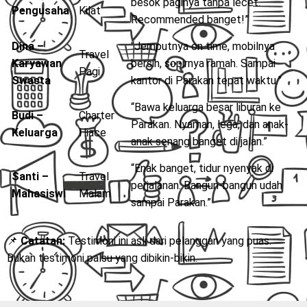
besok paginya tanpa lecet.
Pengusaha
Kilat
Recommended banget!”
Dina –
“Jemputnya on time, mobilnya
Travel
Karyawan
bersih, sopirnya ramah. Sampai
Pagi
Swasta
kantor di Parakan tepat waktu.”
“Bawa keluarga besar liburan ke
Budi –
Charter
Parakan. Nyaman, lega, dan anak-
Keluarga
Hiace
anak senang banget di jalan.”
“Enak banget, tidur nyenyak di
Santi –
Travel
perjalanan. Bangun-bangun udah
Mahasiswi
Malam
sampai Parakan.”
📌
Catatan:
Testimoni ini asli dari pelanggan yang puas.
Bukan testimoni palsu yang dibikin-bikin.