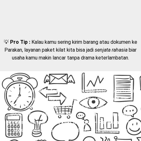
💡
Pro Tip :
Kalau kamu sering kirim barang atau dokumen ke
Parakan, layanan paket kilat kita bisa jadi
senjata rahasia
biar
usaha kamu makin lancar tanpa drama keterlambatan.
Nah, di sinilah
Mitra Trans
hadir sebagai solusi. Kami bukan
sekadar jasa transportasi, tapi partner perjalanan dan
pengiriman yang selalu ada buat kamu. Dengan layanan
lengkap mulai dari
travel door to door
,
charter mobil
eksklusif
, sampai
paket kilat Mungkid – Parakan
, semua
kebutuhanmu bisa terpenuhi dalam satu genggaman.