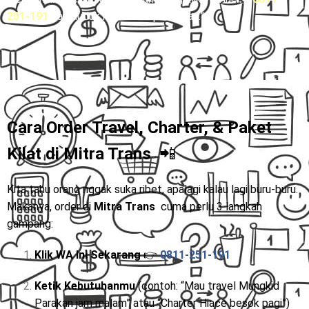
251-191
dan duduk manis sampai tujuan.”
Cara Order Travel, Charter, & Paket
Kilat di
Mitra Trans
📲
Kita tahu orang nggak suka ribet, apalagi kalau lagi buru-buru.
Makanya, order di
Mitra Trans
cuma perlu 3 langkah
gampang:
Klik WA Ini Sekarang
👉
0811-251-191
Ketik Kebutuhanmu
(contoh: “Mau travel Mungkid
Parakan jam malam” atau “Charter Hiace besok pagi”)