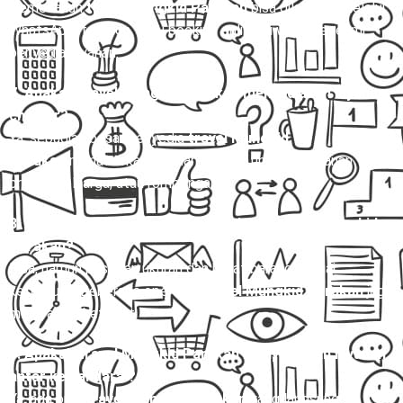
Pemesanan
travel Mungkid Parakan
bisa dilakukan melalui
WhatsApp, telepon, atau booking online di website resmi
penyedia layanan.
7. Apakah travel Mungkid Parakan menyediakan layanan
charter?
Ya, sebagian besar penyedia
travel Mungkid
Parakan
menawarkan layanan charter untuk perjalanan
pribadi, keluarga, atau rombongan.
8. Apakah bisa membawa barang dalam travel Mungkid
Parakan?
Bisa, namun pastikan ukuran dan berat barang sesuai
ketentuan. Beberapa operator
travel Mungkid Parakan
juga
melayani paket kilat.
9. Apakah travel Mungkid Parakan menyediakan layanan
antar ke bandara ?
Ya, ada opsi
travel Mungkid Parakan
yang langsung