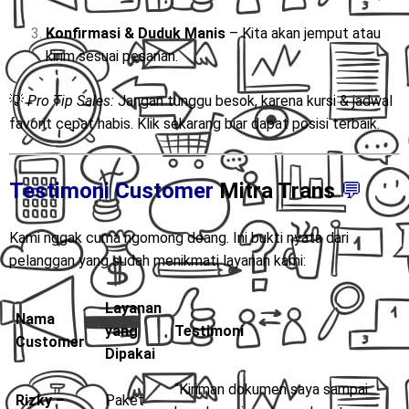
Konfirmasi & Duduk Manis
– Kita akan jemput atau
kirim sesuai pesanan.
💡
Pro Tip Sales:
Jangan tunggu besok, karena kursi & jadwal
favorit cepat habis. Klik sekarang biar dapat posisi terbaik.
Testimoni Customer
Mitra Trans
💬
Kami nggak cuma ngomong doang. Ini bukti nyata dari
pelanggan yang sudah menikmati layanan kami:
Layanan
Nama
yang
Testimoni
Customer
Dipakai
“Kiriman dokumen saya sampai
Rizky –
Paket