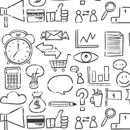
13. Bagaimana jika jadwal travel Mungkid Parakan saya
berubah mendadak?
Kebanyakan penyedia
travel Mungkid Parakan
fleksibel
untuk reschedule, asalkan konfirmasi dilakukan minimal 12–
24 jam sebelumnya.
14. Apakah travel Mungkid Parakan aman dan nyaman?
Ya, dengan armada terawat, sopir berpengalaman, dan
fasilitas seperti AC, kursi empuk, serta layanan antar-jemput,
travel Mungkid Parakan
tergolong aman dan nyaman.
15. Apakah travel Mungkid Parakan melayani pengiriman
dokumen atau paket kilat?
Ya, beberapa penyedia
travel Mungkid Parakan
melayani
paket kilat
untuk dokumen maupun barang kecil dengan
estimasi sampai di hari yang sama.