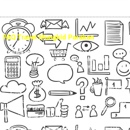
FAQ Travel Mungkid Parakan
1. Berapa tarif travel Mungkid Parakan terbaru?
Tarif
travel Mungkid Parakan
Hubungi Kami, tergantung
jenis armada, layanan (reguler atau VIP), serta fasilitas yang
dipilih.
2. Apakah travel Mungkid Parakan melayani sistem door
to door?
Ya, banyak penyedia
travel Mungkid Parakan
yang melayani
door to door service
, jadi penumpang dijemput di alamat
rumah dan diantar langsung ke tujuan.
3. Apa saja pilihan armada untuk rute travel Mungkid