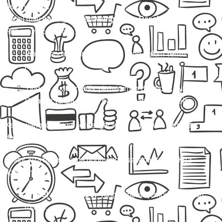
Bayangin gini:
Kamu mau berangkat dari
Mungkid ke Parakan.
Pilihannya cuma dua:
Ribet sendiri nyari kendaraan yang belum tentu
nyaman.
Tinggal duduk manis, pintu rumah dijemput, nyampe
Parakan tanpa pusing, barang aman, ongkos jelas.
Kalau yang kedua ini terdengar lebih logis buat kamu, fix
deh…
Mitra Trans
adalah pilihan tepatnya! 🚐✨
Di sini, kita nggak cuma ngomongin sekadar
travel
. Kita
ngomongin:
Travel door to door
yang beneran jemput di depan
rumah.