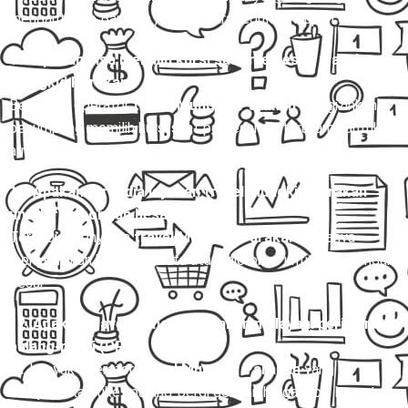
mengantar ke Bandara , baik secara reguler maupun charter.
10. Apakah bisa memilih kursi saat memesan travel
Mungkid Parakan?
Beberapa operator
travel Mungkid Parakan
mengizinkan
penumpang memilih kursi saat pemesanan, terutama untuk
armada Hiace dan Elf.
11. Apakah tersedia layanan travel Mungkid Parakan
untuk rombongan besar?
Tersedia. Penyedia
travel Mungkid Parakan
biasanya
menyediakan bus pariwisata atau microbus untuk rombongan
besar.
12. Apakah travel Mungkid Parakan melayani perjalanan
pulang-pergi (PP)?
Ya, banyak operator
travel Mungkid Parakan
yang
menyediakan tiket pulang-pergi dengan harga lebih hemat.