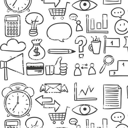
Bayangin gini:
Kamu mau berangkat dari
Mungkid ke Bandara-Halim.
Pilihannya cuma dua:
Ribet sendiri nyari kendaraan yang belum tentu
nyaman.
Tinggal duduk manis, pintu rumah dijemput, nyampe
Bandara-Halim tanpa pusing, barang aman, ongkos
jelas.
Kalau pilihan kedua ini terdengar lebih masuk akal,
selamat… kamu butuh
Mitra Trans
! 🚐✨
Di sini, kita nggak cuma ngomongin sekadar
travel
. Kita
ngomongin:
Travel door to door
yang beneran jemput di depan