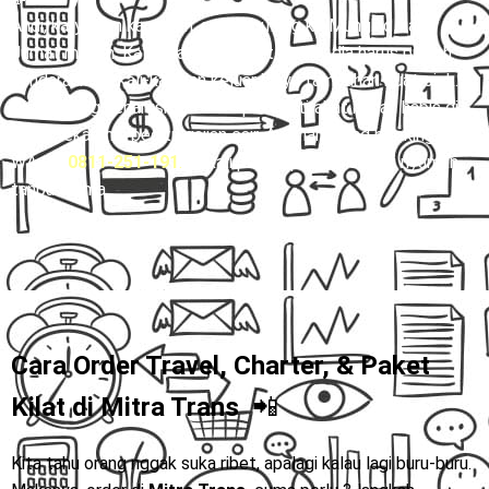
Andi, karyawan kantoran, sering pulang ke Mungkid tiap
Jumat malam. Kalau naik transport umum, dia harus pindah
kendaraan berkali-kali dan keluar biaya tambahan buat ojek.
Waktu yang seharusnya bisa dipakai istirahat malah habis di
jalan. Sekarang, begitu gajian cair, Andi langsung booking via
WA 👉
0811-251-191
.
Sekali pesan, perjalanan jadi nyaman
tanpa drama.
Cara Order Travel, Charter, & Paket
Kilat di
Mitra Trans
📲
Kita tahu orang nggak suka ribet, apalagi kalau lagi buru-buru.