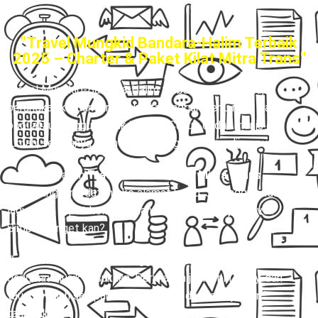
"Travel Mungkid Bandara-Halim Terbaik
2025 – Charter & Paket Kilat Mitra Trans"
Travel Mungkid-Bandara-Halim terbaik
– Bayangin aja,
berangkat ke Bandara-Halim tapi nggak perlu ribet cari
pool atau nunggu di titik jemput. Cukup duduk manis di
rumah, semuanya udah beres, tinggal nunggu dijemput.
Dengan layanan
Travel Door to Door Mitra Trans
,
driver langsung datang ke alamat kamu. Jadi nggak ada
lagi cerita repot keluar rumah cuma buat ngejar travel.
Simpel banget kan?
Begitu naik mobil, kamu tinggal santai, rebahan, atau
dengerin musik kesukaan. Perjalanan jadi lebih enjoy, dan
tau-tau udah sampai Bandara-Halim dengan nyaman
tanpa drama.