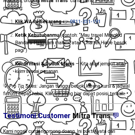
Makanya, order di
Mitra Trans
cuma perlu 3 langkah
gampang:
Klik WA Ini Sekarang
👉
0811-251-191
Ketik Kebutuhanmu
(contoh: “Mau travel Mungkid
Bandara-Halim jam malam” atau “Charter Hiace besok
pagi”)
Konfirmasi & Duduk Manis
– Kita akan jemput atau
kirim sesuai pesanan.
💡
Pro Tip Sales:
Jangan tunggu besok, karena kursi & jadwal
favorit cepat habis. Klik sekarang biar dapat posisi terbaik.
Testimoni Customer
Mitra Trans
💬
Kami nggak cuma ngomong doang. Ini bukti nyata dari