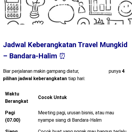
eksklusif
, sampai
paket kilat Mungkid – Bandara-Halim
,
semua kebutuhanmu bisa terpenuhi dalam satu genggaman.
Jadwal Keberangkatan Travel Mungkid
– Bandara-Halim
⏰
Biar perjalanan makin gampang diatur,
Mitra Trans
punya
4
pilihan jadwal keberangkatan
tiap hari:
Waktu
Cocok Untuk
Berangkat
Pagi
Meeting pagi, urusan bisnis, atau mau
(07.00)
nyampe siang di Bandara-Halim
Siang
Cocok buat yang nggak mau bangun terlalu