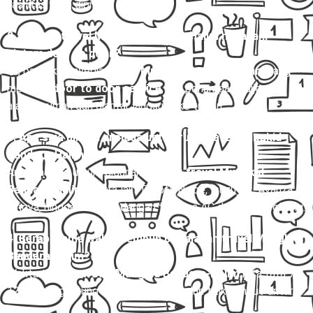
fasilitas yang dipilih.
2. Apakah travel Mungkid Bandara-Halim melayani
sistem door to door?
Ya, banyak penyedia
travel Mungkid Bandara-Halim
yang
melayani
door to door service
, jadi penumpang dijemput di
alamat rumah dan diantar langsung ke tujuan.
3. Apa saja pilihan armada untuk rute travel Mungkid
Bandara-Halim?
Armada yang umum digunakan untuk
travel Mungkid
Bandara-Halim
antara lain Toyota Hiace, Isuzu Elf, Avanza,
Innova, hingga bus mini dengan fasilitas AC dan kursi reclining.
4. Berapa lama waktu tempuh perjalanan travel Mungkid
Bandara-Halim?
Waktu tempuh
travel Mungkid Bandara-Halim
rata-rata 7–
12 jam, tergantung kondisi lalu lintas dan titik jemput-antar.