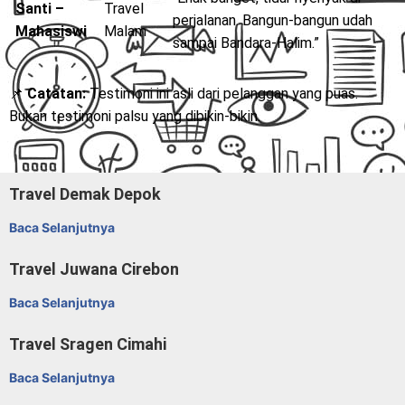
Santi –
Travel
perjalanan. Bangun-bangun udah
Mahasiswi
Malam
sampai Bandara-Halim.”
📌
Catatan:
Testimoni ini asli dari pelanggan yang puas.
Bukan testimoni palsu yang dibikin-bikin.
Travel Demak Depok
Baca Selanjutnya
Travel Juwana Cirebon
Baca Selanjutnya
Travel Sragen Cimahi
Baca Selanjutnya