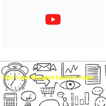
FAQ Travel Mungkid Bandara-Halim
1. Berapa tarif travel Mungkid Bandara-Halim terbaru?
Tarif
travel Mungkid Bandara-Halim
Hubungi Kami,
tergantung jenis armada, layanan (reguler atau VIP), serta