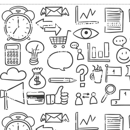
Harga Travel, Charter, dan Paket Kilat
Mitra Trans
💰
Kami selalu percaya, harga yang transparan adalah kunci
menjaga kepercayaan pelanggan.
Jenis
Harga (One
Layanan
Armada
Way)
Travel Mungkid –
Avanza /
Hubungi Kami
Bandara-Halim
Innova
Charter Mobil Drop Off
Avanza
Hubungi Kami
Innova
Hubungi Kami