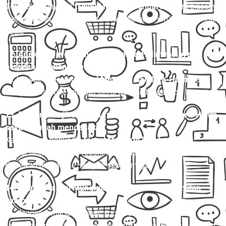
Tersedia. Penyedia
travel Mungkid Bandara-Halim
biasanya
menyediakan bus pariwisata atau microbus untuk rombongan
besar.
12. Apakah travel Mungkid Bandara-Halim melayani
perjalanan pulang-pergi (PP)?
Ya, banyak operator
travel Mungkid Bandara-Halim
yang
menyediakan tiket pulang-pergi dengan harga lebih hemat.
13. Bagaimana jika jadwal travel Mungkid Bandara-Halim
saya berubah mendadak?
Kebanyakan penyedia
travel Mungkid Bandara-
Halim
fleksibel untuk reschedule, asalkan konfirmasi
dilakukan minimal 12–24 jam sebelumnya.
14. Apakah travel Mungkid Bandara-Halim aman dan
nyaman?
Ya, dengan armada terawat, sopir berpengalaman, dan
fasilitas seperti AC, kursi empuk, serta layanan antar-jemput,