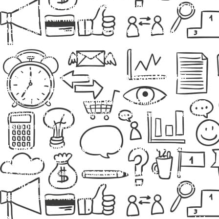
5. Apakah ada layanan travel Mungkid Bandara-Halim
keberangkatan malam?
Ada, beberapa operator
travel Mungkid Bandara-
Halim
menyediakan jadwal malam untuk penumpang yang
ingin berangkat setelah jam kerja.
6. Bagaimana cara memesan tiket travel Mungkid
Bandara-Halim?
Pemesanan
travel Mungkid Bandara-Halim
bisa dilakukan
melalui WhatsApp, telepon, atau booking online di website
resmi penyedia layanan.
7. Apakah travel Mungkid Bandara-Halim menyediakan
layanan charter?
Ya, sebagian besar penyedia
travel Mungkid Bandara-
Halim
menawarkan layanan charter untuk perjalanan pribadi,
keluarga, atau rombongan.