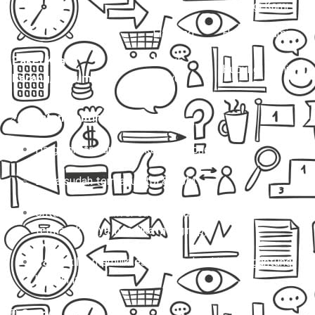
Hiace
Hubungi Kami
Elf Long
Hubungi Kami
Paket Kilat
Mobil
Hubungi Kami
Barang/Dokumen
Travel
📌
Catatan Penting:
Harga di atas untuk sekali jalan (one way).
Biaya sudah termasuk tol & BBM.
Untuk charter, driver sudah termasuk, tapi belum
termasuk biaya inap (jika menginap).
Paket kilat memiliki estimasi waktu kirim tergantung
kondisi lalu lintas.
💬
Story: