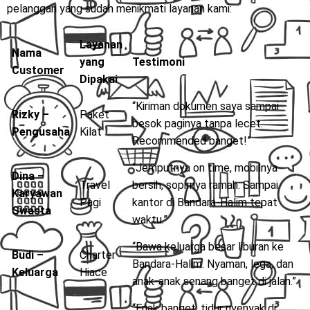
pelanggan yang sudah menikmati layanan kami:
Layanan
Nama
yang
Testimoni
Customer
Dipakai
“Kiriman dokumen saya sampai
Rizky –
Paket
besok paginya tanpa lecet.
Pengusaha
Kilat
Recommended banget!”
“Jemputnya on time, mobilnya
Dina –
Travel
bersih, sopirnya ramah. Sampai
Karyawan
Pagi
kantor di Bandara-Halim tepat
Swasta
waktu.”
“Bawa keluarga besar liburan ke
Budi –
Charter
Bandara-Halim. Nyaman, lega, dan
Keluarga
Hiace
anak-anak senang banget di jalan.”
“Enak banget, tidur nyenyak di