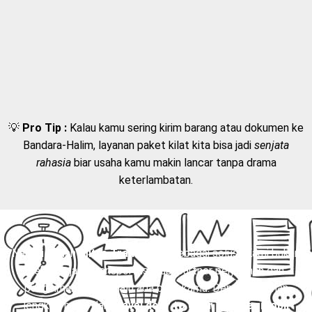
💡
Pro Tip :
Kalau kamu sering kirim barang atau dokumen ke
Bandara-Halim, layanan paket kilat kita bisa jadi
senjata
rahasia
biar usaha kamu makin lancar tanpa drama
keterlambatan.
Nah, di sinilah
Mitra Trans
hadir sebagai solusi. Kami bukan
sekadar jasa transportasi, tapi partner perjalanan dan
pengiriman yang selalu ada buat kamu. Dengan layanan
lengkap mulai dari
travel door to door
,
charter mobil