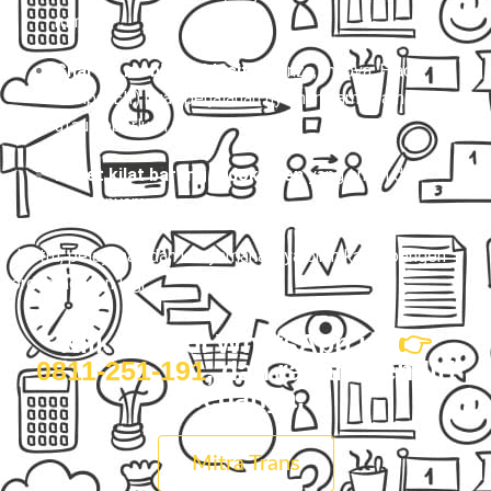
rumah.
Charter mobil eksklusif
(Avanza, Innova, Hiace,
sampai Elf) buat perjalanan nyaman, rame-rame,
atau keperluan pribadi.
Paket kilat barang & dokumen
yang aman dan
cepat nyampe.
Justru, pelayanan dan kenyamanannya bikin kamu pengen
order lagi dan lagi.
Klik tombol WhatsApp ini
👉
0811-251-191
, dan rasain sendiri
bedanya.
Mitra Trans