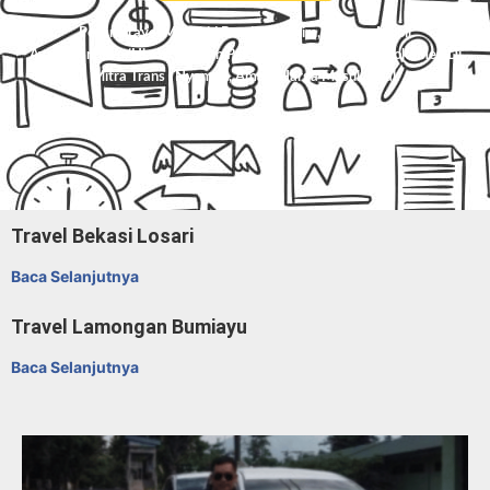
Pesan Travel Mungkid Bandara-Halim, Charter Mobil
Avanza/Innova/Hiace/Elf, Dan Paket Kilat Barang Atau Dokumen Di
Mitra Trans
. Nyaman, Aman, Harga Masuk Akal.
Travel Bekasi Losari
Baca Selanjutnya
Travel Lamongan Bumiayu
Baca Selanjutnya