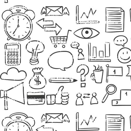
8. Apakah bisa membawa barang dalam travel Mungkid
Bandara-Halim?
Bisa, namun pastikan ukuran dan berat barang sesuai
ketentuan. Beberapa operator
travel Mungkid Bandara-
Halim
juga melayani paket kilat.
9. Apakah travel Mungkid Bandara-Halim menyediakan
layanan antar ke bandara ?
Ya, ada opsi
travel Mungkid Bandara-Halim
yang langsung
mengantar ke Bandara , baik secara reguler maupun charter.
10. Apakah bisa memilih kursi saat memesan travel
Mungkid Bandara-Halim?
Beberapa operator
travel Mungkid Bandara-
Halim
mengizinkan penumpang memilih kursi saat
pemesanan, terutama untuk armada Hiace dan Elf.
11. Apakah tersedia layanan travel Mungkid Bandara-
Halim untuk rombongan besar?