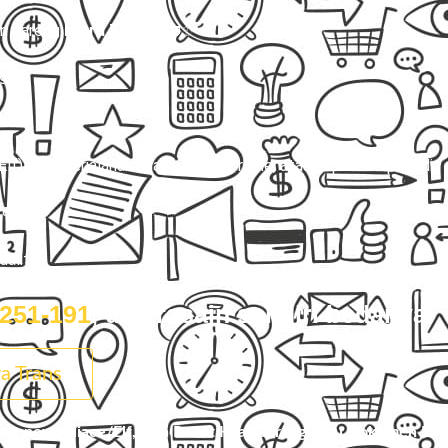
an bareng
Mitra Trans
! 🚐✨
gin:
h.
Elf) buat perjalanan nyaman, rame-rame, atau keperluan pribadi.
yampe.
alitas.
-251-191
, dan rasain sendiri bedanya.
a Trans
a/Innova/Hiace/Elf, Dan Paket Kilat Barang Atau Dokumen Di