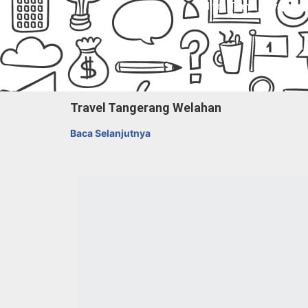
Mitra Trans
. Nyaman,
Travel Tangerang Welahan
Baca Selanjutnya