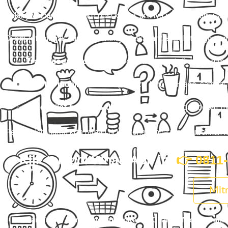
Kalau jawabanmu jatuh ke opsi kedua, artinya saatnya kamu jal
Di sini, kita nggak cuma ngomongin sekadar
travel
. Kita ngomon
Travel door to door
yang beneran jemput di depan ruma
Charter mobil eksklusif
(Avanza, Innova, Hiace, sampai 
Paket kilat barang & dokumen
yang aman dan cepat n
Percayalah, harga kita ramah di kantong tanpa mengorbankan ku
Klik tombol WhatsApp ini
👉 0811
Mitr
Pesan Travel Karawang Purwokerto, Charter Mobil Avanz