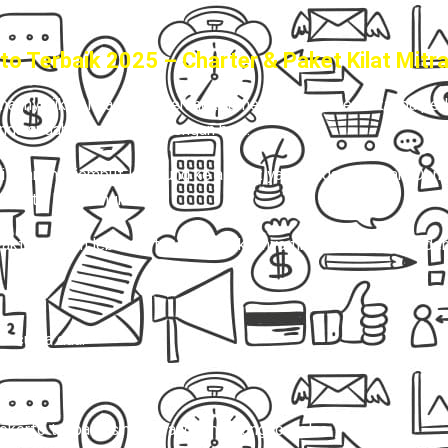
o Terbaik 2025 – Charter & Paket Kilat Mitra
annya jika Anda dapat berangkat menuju Purwokerto tanpa perl
nda sudah dipersiapkan dengan baik.
i akan menjemput langsung ke alamat yang Anda tentukan. Denga
ju titik keberangkatan.
aktu dengan lebih santai. Hingga akhirnya tiba di Purwokerto d
ya cuma dua:
kerto tanpa pusing, barang aman, ongkos jelas.