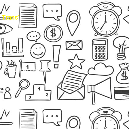
 Trans"
u repot mencari pool
n begitu, Anda tidak
engan aman, nyaman, dan