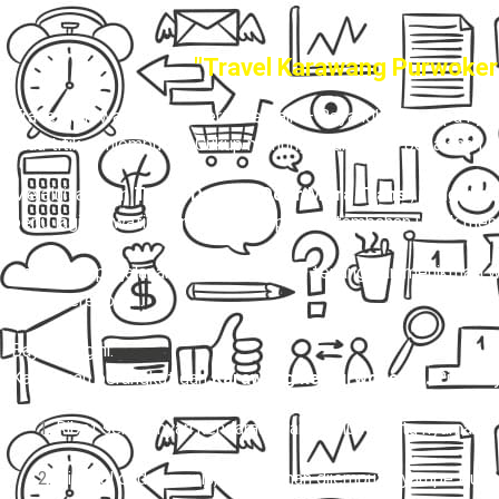
"Travel Karawang Purwokert
Travel Karawang-Purwokerto terbaik
– Bayangkan betapa nyam
atau titik penjemputan. Cukup menunggu di rumah, perjalanan A
Melalui layanan
Travel Door to Door Mitra Trans
, pengemud
perlu lagi khawatir mengenai transportasi tambahan untuk menu
Sepanjang perjalanan, Anda bisa duduk tenang dan menikmati w
tanpa kerepotan.
Bayangin gini:
Kamu mau berangkat dari
Karawang ke Purwokerto.
Pilihann
Ribet sendiri nyari kendaraan yang belum tentu nyaman.
Tinggal duduk manis, pintu rumah dijemput, nyampe Purwo