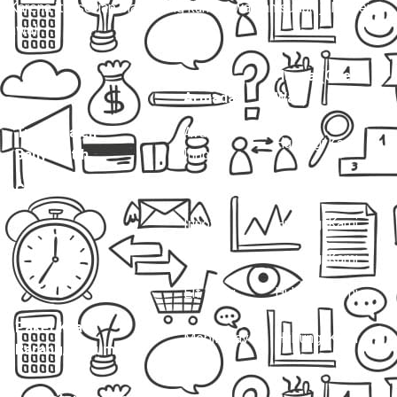
Karena itu, setiap biaya yang kami tawarkan sudah jelas sejak
awal.
Jenis
Harga (One
Layanan
Armada
Way)
Travel Kajen –
Avanza /
Hubungi Kami
Banyuputih
Innova
Charter Mobil Drop Off
Avanza
Hubungi Kami
Innova
Hubungi Kami
Hiace
Hubungi Kami
Elf Long
Hubungi Kami
Paket Kilat
Mobil Travel
Hubungi Kami
Barang/Dokumen