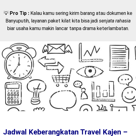
💡
Pro Tip :
Kalau kamu sering kirim barang atau dokumen ke
Banyuputih, layanan paket kilat kita bisa jadi
senjata rahasia
biar usaha kamu makin lancar tanpa drama keterlambatan.
Nah, di sinilah
Mitra Trans
hadir sebagai solusi. Kami bukan
sekadar jasa transportasi, tapi partner perjalanan dan
pengiriman yang selalu ada buat kamu. Dengan layanan
lengkap mulai dari
travel door to door
,
charter mobil
eksklusif
, sampai
paket kilat Kajen – Banyuputih
, semua
kebutuhanmu bisa terpenuhi dalam satu genggaman.
Jadwal Keberangkatan Travel Kajen –