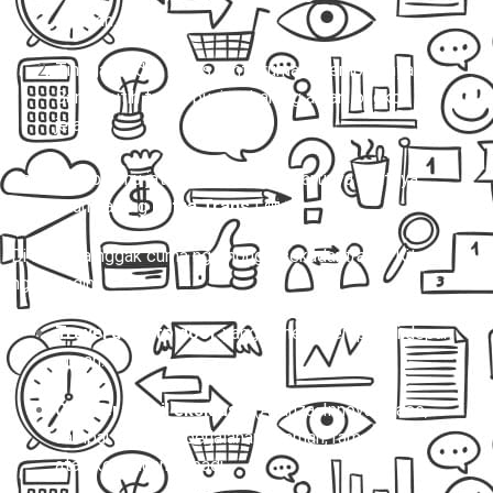
nyaman.
Tinggal duduk manis, pintu rumah dijemput, nyampe
Banyuputih tanpa pusing, barang aman, ongkos
jelas.
Kalau jawabanmu jatuh ke opsi kedua, artinya saatnya
kamu jalan bareng
Mitra Trans
! 🚐✨
Di sini, kita nggak cuma ngomongin sekadar
travel
. Kita
ngomongin:
Travel door to door
yang beneran jemput di depan
rumah.
Charter mobil eksklusif
(Avanza, Innova, Hiace,
sampai Elf) buat perjalanan nyaman, rame-rame,
atau keperluan pribadi.