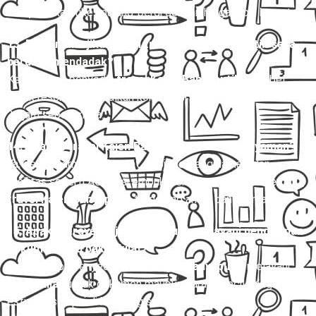
menyediakan tiket pulang-pergi dengan harga lebih hemat.
13. Bagaimana jika jadwal travel Kajen Banyuputih saya
berubah mendadak?
Kebanyakan penyedia
travel Kajen Banyuputih
fleksibel
untuk reschedule, asalkan konfirmasi dilakukan minimal 12–
24 jam sebelumnya.
14. Apakah travel Kajen Banyuputih aman dan nyaman?
Ya, dengan armada terawat, sopir berpengalaman, dan
fasilitas seperti AC, kursi empuk, serta layanan antar-jemput,
travel Kajen Banyuputih
tergolong aman dan nyaman.
15. Apakah travel Kajen Banyuputih melayani pengiriman
dokumen atau paket kilat?
Ya, beberapa penyedia
travel Kajen Banyuputih
melayani
paket kilat
untuk dokumen maupun barang kecil dengan
estimasi sampai di hari yang sama.