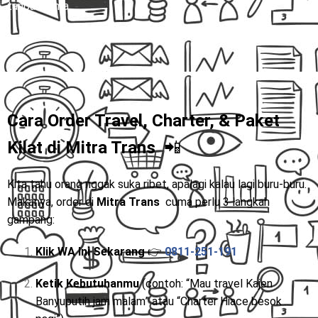
tanpa drama.
Cara Order Travel, Charter, & Paket
Kilat di
Mitra Trans
📲
Kita tahu orang nggak suka ribet, apalagi kalau lagi buru-buru.
Makanya, order di
Mitra Trans
cuma perlu 3 langkah
gampang:
Klik WA Ini Sekarang
👉
0811-251-191
Ketik Kebutuhanmu
(contoh: “Mau travel Kajen
Banyuputih jam malam” atau “Charter Hiace besok