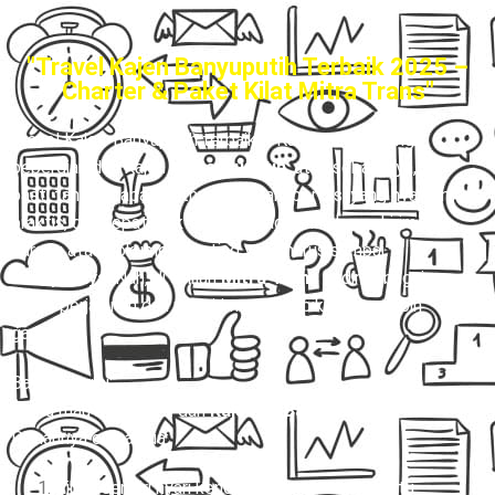
"Travel Kajen Banyuputih Terbaik 2025 –
Charter & Paket Kilat Mitra Trans"
Travel Kajen-Banyuputih terbaik
– Kalau kamu sering
bepergian dari Kajen
ke Banyuputih
, atau sebaliknya,
pasti tahu betapa ribetnya cari transportasi yang nyaman,
praktis, dan tepat waktu. Belum lagi kalau harus kirim
barang atau dokumen penting yang harus sampai
secepatnya
. Nah, di sinilah
Mitra Trans
hadir sebagai
solusi perjalanan dan pengiriman yang bikin hidup lebih
gampang.
Bayangin gini:
Kamu mau berangkat dari
Kajen ke Banyuputih.
Pilihannya cuma dua:
Ribet sendiri nyari kendaraan yang belum tentu