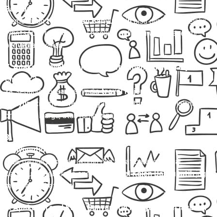
Banyuputih?
Pemesanan
travel Kajen Banyuputih
bisa dilakukan melalui
WhatsApp, telepon, atau booking online di website resmi
penyedia layanan.
7. Apakah travel Kajen Banyuputih menyediakan layanan
charter?
Ya, sebagian besar penyedia
travel Kajen
Banyuputih
menawarkan layanan charter untuk perjalanan
pribadi, keluarga, atau rombongan.
8. Apakah bisa membawa barang dalam travel Kajen
Banyuputih?
Bisa, namun pastikan ukuran dan berat barang sesuai
ketentuan. Beberapa operator
travel Kajen Banyuputih
juga
melayani paket kilat.
9. Apakah travel Kajen Banyuputih menyediakan layanan