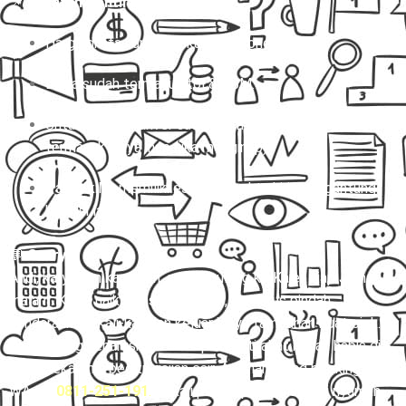
📌
Catatan Penting:
Harga di atas untuk sekali jalan (one way).
Biaya sudah termasuk tol & BBM.
Untuk charter, driver sudah termasuk, tapi belum
termasuk biaya inap (jika menginap).
Paket kilat memiliki estimasi waktu kirim tergantung
kondisi lalu lintas.
💬
Story:
Andi, karyawan kantoran, sering pulang ke Kajen tiap Jumat
malam. Kalau naik transport umum, dia harus pindah
kendaraan berkali-kali dan keluar biaya tambahan buat ojek.
Waktu yang seharusnya bisa dipakai istirahat malah habis di
jalan. Sekarang, begitu gajian cair, Andi langsung booking via
WA 👉
0811-251-191
.
Sekali pesan, perjalanan jadi nyaman