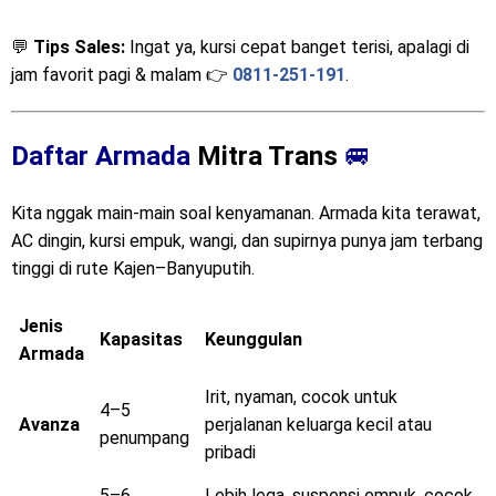
💬
Tips Sales:
Ingat ya, kursi cepat banget terisi, apalagi di
jam favorit pagi & malam 👉
0811-251-191
.
Daftar Armada
Mitra Trans
🚐
Kita nggak main-main soal kenyamanan. Armada kita terawat,
AC dingin, kursi empuk, wangi, dan supirnya punya jam terbang
tinggi di rute Kajen–Banyuputih.
Jenis
Kapasitas
Keunggulan
Armada
Irit, nyaman, cocok untuk
4–5
Avanza
perjalanan keluarga kecil atau
penumpang
pribadi
5–6
Lebih lega, suspensi empuk, cocok