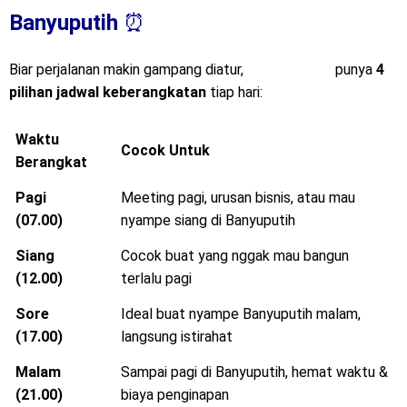
Banyuputih
⏰
Biar perjalanan makin gampang diatur,
Mitra Trans
punya
4
pilihan jadwal keberangkatan
tiap hari:
Waktu
Cocok Untuk
Berangkat
Pagi
Meeting pagi, urusan bisnis, atau mau
(07.00)
nyampe siang di Banyuputih
Siang
Cocok buat yang nggak mau bangun
(12.00)
terlalu pagi
Sore
Ideal buat nyampe Banyuputih malam,
(17.00)
langsung istirahat
Malam
Sampai pagi di Banyuputih, hemat waktu &
(21.00)
biaya penginapan