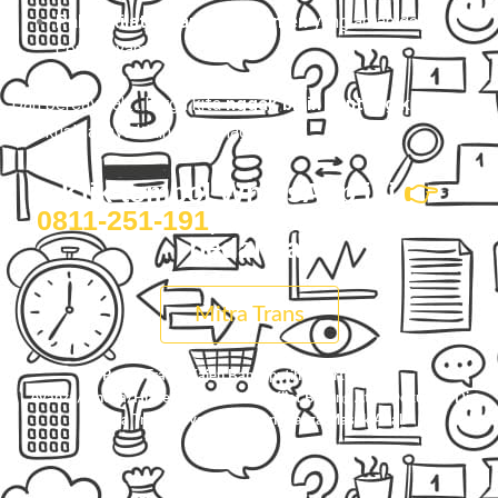
Paket kilat barang & dokumen
yang aman dan
cepat nyampe.
Dan percayalah… harga kita
nggak bikin kantong kaget
,
tapi kualitasnya bikin kamu nagih.
Klik tombol WhatsApp ini
👉
0811-251-191
, dan rasain sendiri
bedanya.
Mitra Trans
Pesan Travel Kajen Banyuputih, Charter Mobil
Avanza/Innova/Hiace/Elf, Dan Paket Kilat Barang Atau Dokumen Di
Mitra Trans
. Nyaman, Aman, Harga Masuk Akal.