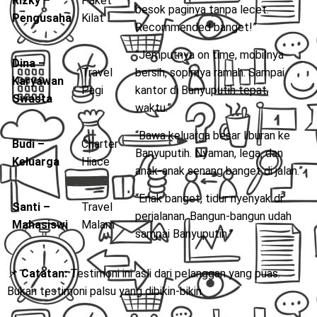
Rizky –
Paket
besok paginya tanpa lecet.
Pengusaha
Kilat
Recommended banget!”
“Jemputnya on time, mobilnya
Dina –
Travel
bersih, sopirnya ramah. Sampai
Karyawan
Pagi
kantor di Banyuputih tepat
Swasta
waktu.”
“Bawa keluarga besar liburan ke
Budi –
Charter
Banyuputih. Nyaman, lega, dan
Keluarga
Hiace
anak-anak senang banget di jalan.”
“Enak banget, tidur nyenyak di
Santi –
Travel
perjalanan. Bangun-bangun udah
Mahasiswi
Malam
sampai Banyuputih.”
📌
Catatan:
Testimoni ini asli dari pelanggan yang puas.
Bukan testimoni palsu yang dibikin-bikin.