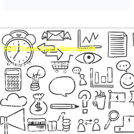
FAQ Travel Kajen Banyuputih
1. Berapa tarif travel Kajen Banyuputih terbaru?
Tarif
travel Kajen Banyuputih
Hubungi Kami, tergantung
jenis armada, layanan (reguler atau VIP), serta fasilitas yang
dipilih.
2. Apakah travel Kajen Banyuputih melayani sistem door
to door?
Ya, banyak penyedia
travel Kajen Banyuputih
yang melayani
door to door service
, jadi penumpang dijemput di alamat
rumah dan diantar langsung ke tujuan.