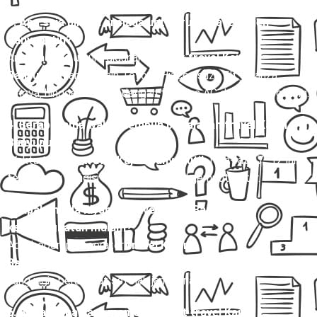
3. Apa saja pilihan armada untuk rute travel Kajen
Banyuputih?
Armada yang umum digunakan untuk
travel Kajen
Banyuputih
antara lain Toyota Hiace, Isuzu Elf, Avanza,
Innova, hingga bus mini dengan fasilitas AC dan kursi reclining.
4. Berapa lama waktu tempuh perjalanan travel Kajen
Banyuputih?
Waktu tempuh
travel Kajen Banyuputih
rata-rata 7–12 jam,
tergantung kondisi lalu lintas dan titik jemput-antar.
5. Apakah ada layanan travel Kajen Banyuputih
keberangkatan malam?
Ada, beberapa operator
travel Kajen
Banyuputih
menyediakan jadwal malam untuk penumpang
yang ingin berangkat setelah jam kerja.
6. Bagaimana cara memesan tiket travel Kajen