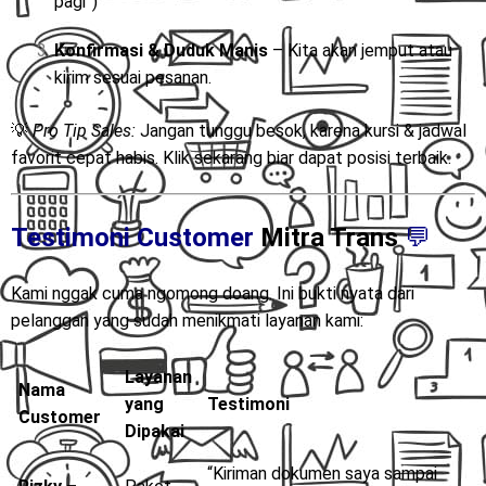
pagi”)
Konfirmasi & Duduk Manis
– Kita akan jemput atau
kirim sesuai pesanan.
💡
Pro Tip Sales:
Jangan tunggu besok, karena kursi & jadwal
favorit cepat habis. Klik sekarang biar dapat posisi terbaik.
Testimoni Customer
Mitra Trans
💬
Kami nggak cuma ngomong doang. Ini bukti nyata dari
pelanggan yang sudah menikmati layanan kami:
Layanan
Nama
yang
Testimoni
Customer
Dipakai
“Kiriman dokumen saya sampai