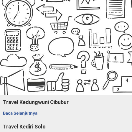
14. Apakah travel Gubug Sumedang aman dan nyaman?
Ya, dengan armada terawat, sopir berpengalaman, dan
fasilitas seperti AC, kursi empuk, serta layanan antar-jemput,
travel Gubug Sumedang
tergolong aman dan nyaman.
15. Apakah travel Gubug Sumedang melayani pengiriman
dokumen atau paket kilat?
Ya, beberapa penyedia
travel Gubug Sumedang
melayani
paket kilat
untuk dokumen maupun barang kecil dengan
estimasi sampai di hari yang sama.
Travel Kedungwuni Cibubur
Baca Selanjutnya
Travel Kediri Solo