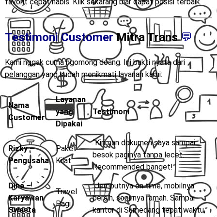
favorit cepat habis. Klik sekarang biar dapat posisi terbaik.
Testimoni Customer
Mitra Trans
💬
Kami nggak cuma ngomong doang. Ini bukti nyata dari
pelanggan yang sudah menikmati layanan kami:
Layanan
Nama
yang
Testimoni
Customer
Dipakai
“Kiriman dokumen saya sampai
Rizky –
Paket
besok paginya tanpa lecet.
Pengusaha
Kilat
Recommended banget!”
Dina –
“Jemputnya on time, mobilnya
Travel
Karyawan
bersih, sopirnya ramah. Sampai
Pagi
Swasta
kantor di Sumedang tepat waktu.”