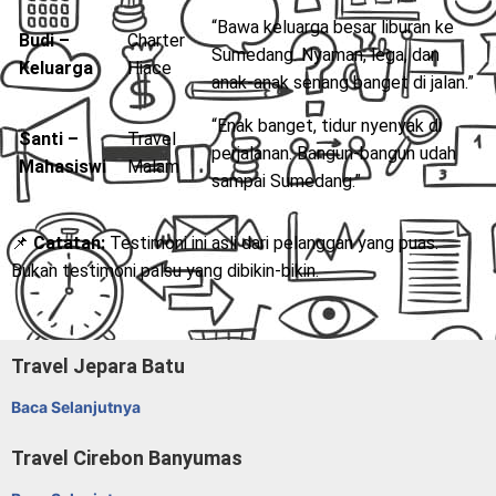
“Bawa keluarga besar liburan ke
Budi –
Charter
Sumedang. Nyaman, lega, dan
Keluarga
Hiace
anak-anak senang banget di jalan.”
“Enak banget, tidur nyenyak di
Santi –
Travel
perjalanan. Bangun-bangun udah
Mahasiswi
Malam
sampai Sumedang.”
📌
Catatan:
Testimoni ini asli dari pelanggan yang puas.
Bukan testimoni palsu yang dibikin-bikin.
Travel Jepara Batu
Baca Selanjutnya
Travel Cirebon Banyumas