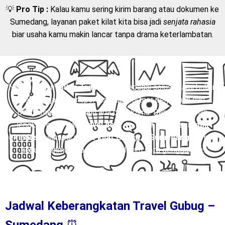
💡
Pro Tip :
Kalau kamu sering kirim barang atau dokumen ke
Sumedang, layanan paket kilat kita bisa jadi
senjata rahasia
biar usaha kamu makin lancar tanpa drama keterlambatan.
Nah, di sinilah
Mitra Trans
hadir sebagai solusi. Kami bukan
sekadar jasa transportasi, tapi partner perjalanan dan
pengiriman yang selalu ada buat kamu. Dengan layanan
lengkap mulai dari
travel door to door
,
charter mobil
eksklusif
, sampai
paket kilat Gubug – Sumedang
, semua
kebutuhanmu bisa terpenuhi dalam satu genggaman.
Jadwal Keberangkatan Travel Gubug –