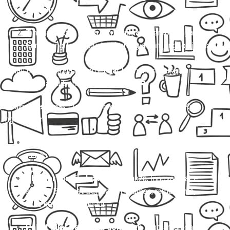
nyaman.
Tinggal duduk manis, pintu rumah dijemput, nyampe
Sumedang tanpa pusing, barang aman, ongkos jelas.
Kalau pilihan kedua ini terdengar lebih masuk akal,
selamat… kamu butuh
Mitra Trans
! 🚐✨
Di sini, kita nggak cuma ngomongin sekadar
travel
. Kita
ngomongin:
Travel door to door
yang beneran jemput di depan
rumah.
Charter mobil eksklusif
(Avanza, Innova, Hiace,
sampai Elf) buat perjalanan nyaman, rame-rame,
atau keperluan pribadi.
Paket kilat barang & dokumen
yang aman dan