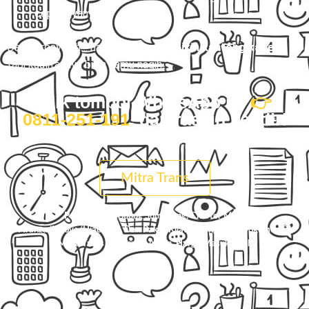
cepat nyampe.
Dan percayalah… harga kita
nggak bikin kantong kaget
,
tapi kualitasnya bikin kamu nagih.
Klik tombol WhatsApp ini
👉
0811-251-191
, dan rasain sendiri
bedanya.
Mitra Trans
Pesan Travel Gubug Sumedang, Charter Mobil
Avanza/Innova/Hiace/Elf, Dan Paket Kilat Barang Atau Dokumen Di
Mitra Trans
. Nyaman, Aman, Harga Masuk Akal.