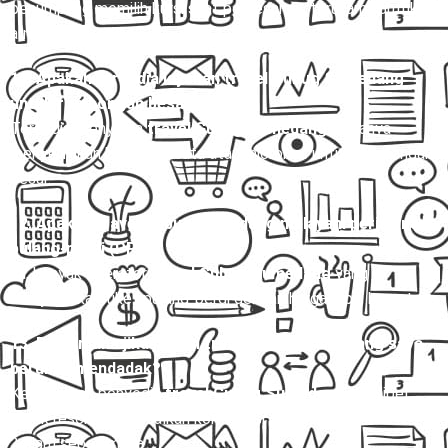
penumpang memilih kursi saat pemesanan, terutama untuk
armada Hiace dan Elf.
11. Apakah tersedia layanan travel Gubug Sumedang
untuk rombongan besar?
Tersedia. Penyedia
travel Gubug Sumedang
biasanya
menyediakan bus pariwisata atau microbus untuk rombongan
besar.
12. Apakah travel Gubug Sumedang melayani perjalanan
pulang-pergi (PP)?
Ya, banyak operator
travel Gubug Sumedang
yang
menyediakan tiket pulang-pergi dengan harga lebih hemat.
13. Bagaimana jika jadwal travel Gubug Sumedang saya
berubah mendadak?
Kebanyakan penyedia
travel Gubug Sumedang
fleksibel
untuk reschedule, asalkan konfirmasi dilakukan minimal 12–
24 jam sebelumnya.