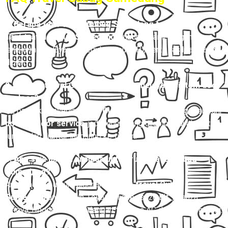
1. Berapa tarif travel Gubug Sumedang terbaru?
Tarif
travel Gubug Sumedang
Hubungi Kami, tergantung
jenis armada, layanan (reguler atau VIP), serta fasilitas yang
dipilih.
2. Apakah travel Gubug Sumedang melayani sistem door
to door?
Ya, banyak penyedia
travel Gubug Sumedang
yang melayani
door to door service
, jadi penumpang dijemput di alamat
rumah dan diantar langsung ke tujuan.
3. Apa saja pilihan armada untuk rute travel Gubug
Sumedang?
Armada yang umum digunakan untuk
travel Gubug
Sumedang
antara lain Toyota Hiace, Isuzu Elf, Avanza,
Innova, hingga bus mini dengan fasilitas AC dan kursi reclining.