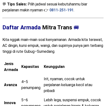
💬
Tips Sales:
Pilih jadwal sesuai kebutuhanmu biar
perjalanan makin nyaman 👉
0811-251-191
.
Daftar Armada
Mitra Trans
🚐
Kita nggak main-main soal kenyamanan. Armada kita terawat,
AC dingin, kursi empuk, wangi, dan supirnya punya jam terbang
tinggi di rute Gubug–Sumedang.
Jenis
Kapasitas
Keunggulan
Armada
Irit, nyaman, cocok untuk
4–5
Avanza
perjalanan keluarga kecil atau
penumpang
pribadi
5–6
Lebih lega, suspensi empuk, cocok
Innova
penumpang
untuk perjalanan bisnis & keluarga