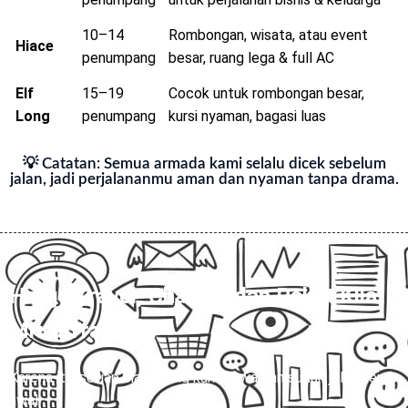
10–14
Rombongan, wisata, atau event
Hiace
penumpang
besar, ruang lega & full AC
Elf
15–19
Cocok untuk rombongan besar,
Long
penumpang
kursi nyaman, bagasi luas
💡 Catatan: Semua armada kami selalu dicek sebelum
jalan, jadi perjalananmu aman dan nyaman tanpa drama.
Harga Travel, Charter, dan Paket Kilat
Mitra Trans
💰
Karena itu, setiap biaya yang kami tawarkan sudah jelas sejak
awal.