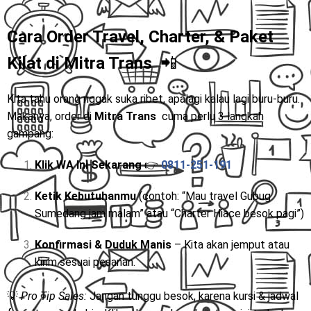
Cara Order Travel, Charter, & Paket
Kilat di
Mitra Trans
📲
Kita tahu orang nggak suka ribet, apalagi kalau lagi buru-buru.
Makanya, order di
Mitra Trans
cuma perlu 3 langkah
gampang:
Klik WA Ini Sekarang
👉
0811-251-191
Ketik Kebutuhanmu
(contoh: “Mau travel Gubug
Sumedang jam malam” atau “Charter Hiace besok pagi”)
Konfirmasi & Duduk Manis
– Kita akan jemput atau
kirim sesuai pesanan.
💡
Pro Tip Sales:
Jangan tunggu besok, karena kursi & jadwal