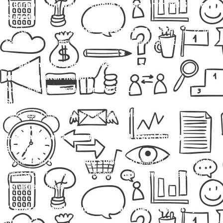
4. Berapa lama waktu tempuh perjalanan travel Gubug
Sumedang?
Waktu tempuh
travel Gubug Sumedang
rata-rata 7–12 jam,
tergantung kondisi lalu lintas dan titik jemput-antar.
5. Apakah ada layanan travel Gubug Sumedang
keberangkatan malam?
Ada, beberapa operator
travel Gubug
Sumedang
menyediakan jadwal malam untuk penumpang
yang ingin berangkat setelah jam kerja.
6. Bagaimana cara memesan tiket travel Gubug
Sumedang?
Pemesanan
travel Gubug Sumedang
bisa dilakukan melalui
WhatsApp, telepon, atau booking online di website resmi
penyedia layanan.
7. Apakah travel Gubug Sumedang menyediakan layanan
charter?