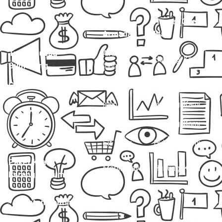
Jenis
Harga (One
Layanan
Armada
Way)
Travel Gubug –
Avanza /
Hubungi Kami
Sumedang
Innova
Charter Mobil Drop Off
Avanza
Hubungi Kami
Innova
Hubungi Kami
Hiace
Hubungi Kami
Elf Long
Hubungi Kami
Paket Kilat
Mobil Travel
Hubungi Kami
Barang/Dokumen
📌
Catatan Penting: