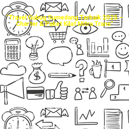
"Travel Gubug Sumedang Terbaik 2025 –
Charter & Paket Kilat Mitra Trans"
Travel Gubug-Sumedang terbaik
– Kalau kamu sering
bepergian dari Gubug
ke Sumedang
, atau sebaliknya,
pasti tahu betapa ribetnya cari transportasi yang nyaman,
praktis, dan tepat waktu. Belum lagi kalau harus kirim
barang atau dokumen penting yang harus sampai
secepatnya
. Nah, di sinilah
Mitra Trans
hadir sebagai
solusi perjalanan dan pengiriman yang bikin hidup lebih
gampang.
Bayangin gini:
Kamu mau berangkat dari
Gubug ke Sumedang.
Pilihannya cuma dua:
Ribet sendiri nyari kendaraan yang belum tentu