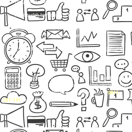
Harga di atas untuk sekali jalan (one way).
Biaya sudah termasuk tol & BBM.
Untuk charter, driver sudah termasuk, tapi belum
termasuk biaya inap (jika menginap).
Paket kilat memiliki estimasi waktu kirim tergantung
kondisi lalu lintas.
💬
Story:
“Kalau harga segini kamu masih mikir-mikir, coba bandingin
sama biaya ribet naik transport umum + pindah-pindah + nyari
ojek + risiko telat. Mending langsung klik WA ini 👉
0811-
251-191
dan duduk manis sampai tujuan.”