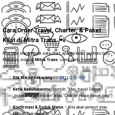
Cara Order Travel, Charter, & Paket
Kilat di
Mitra Trans
📲
Kita tahu orang nggak suka ribet, apalagi kalau lagi buru-buru.
Makanya, order di
Mitra Trans
cuma perlu 3 langkah
gampang:
Klik WA Ini Sekarang
👉
0811-251-191
Ketik Kebutuhanmu
(contoh: “Mau travel Depok
Jogjakarta jam malam” atau “Charter Hiace besok pagi”)
Konfirmasi & Duduk Manis
– Kita akan jemput atau