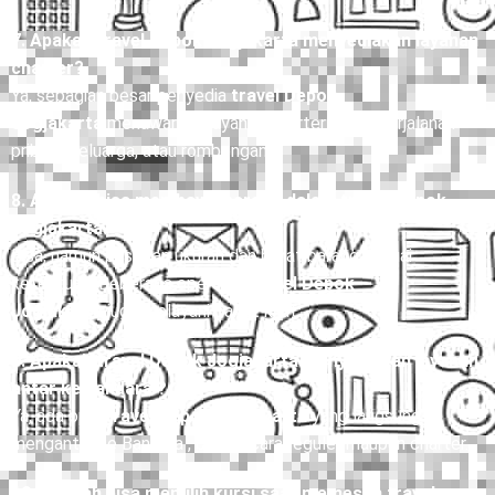
penyedia layanan.
7. Apakah travel Depok Jogjakarta menyediakan layanan
charter?
Ya, sebagian besar penyedia
travel Depok
Jogjakarta
menawarkan layanan charter untuk perjalanan
pribadi, keluarga, atau rombongan.
8. Apakah bisa membawa barang dalam travel Depok
Jogjakarta?
Bisa, namun pastikan ukuran dan berat barang sesuai
ketentuan. Beberapa operator
travel Depok
Jogjakarta
juga melayani paket kilat.
9. Apakah travel Depok Jogjakarta menyediakan layanan
antar ke bandara ?
Ya, ada opsi
travel Depok Jogjakarta
yang langsung
mengantar ke Bandara , baik secara reguler maupun charter.