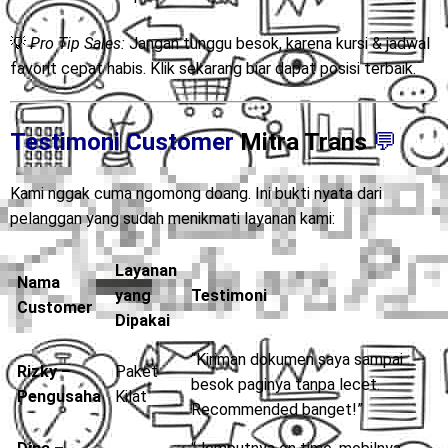
kirim sesuai pesanan.
💡
Pro Tip Sales:
Jangan tunggu besok, karena kursi & jadwal
favorit cepat habis. Klik sekarang biar dapat posisi terbaik.
Testimoni Customer
Mitra Trans
💬
Kami nggak cuma ngomong doang. Ini bukti nyata dari
pelanggan yang sudah menikmati layanan kami:
Layanan
Nama
yang
Testimoni
Customer
Dipakai
“Kiriman dokumen saya sampai
Rizky –
Paket
besok paginya tanpa lecet.
Pengusaha
Kilat
Recommended banget!”