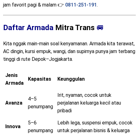
💬
Tips Sales:
Ingat ya, kursi cepat banget terisi, apalagi di
jam favorit pagi & malam 👉
0811-251-191
.
Daftar Armada
Mitra Trans
🚐
Kita nggak main-main soal kenyamanan. Armada kita terawat,
AC dingin, kursi empuk, wangi, dan supirnya punya jam terbang
tinggi di rute Depok–Jogjakarta.
Jenis
Kapasitas
Keunggulan
Armada
Irit, nyaman, cocok untuk
4–5
Avanza
perjalanan keluarga kecil atau
penumpang
pribadi
5–6
Lebih lega, suspensi empuk, cocok
Innova
penumpang
untuk perjalanan bisnis & keluarga