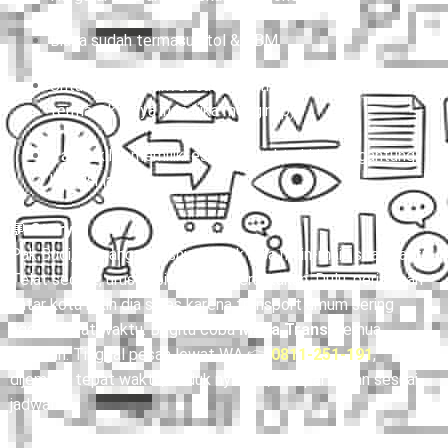
Harga di atas untuk sekali jalan (one way).
Biaya sudah termasuk tol & BBM.
Untuk charter, driver sudah termasuk, tapi belum
termasuk biaya inap (jika menginap).
Paket kilat memiliki estimasi waktu kirim tergantung
kondisi lalu lintas.
💬
Story:
Pak Budi, seorang pebisnis, nggak bisa main-main soal waktu.
Telat sedikit, urusan bisnis bisa berantakan. Dulu, perjalanan
antar kota bikin dia stres karena transport umum sering
nggak tepat waktu. Begitu coba
Mitra Trans
, semua
berubah. Tinggal pesan lewat WA 👉
0811-251-191
,
dijemput tepat waktu, duduk nyaman, sampai tujuan sesuai
jadwal.