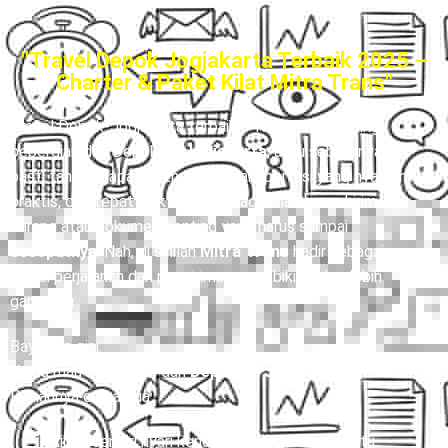
"Travel Depok Jogjakarta Terbaik 2025 –
Charter & Paket Kilat Mitra Trans"
Travel Depok-Jogjakarta terbaik
– Kalau kamu sering
bepergian dari Depok
ke Jogjakarta
, atau sebaliknya,
pasti tahu betapa ribetnya cari transportasi yang nyaman,
praktis, dan tepat waktu. Belum lagi kalau harus kirim
barang atau dokumen penting yang harus sampai
secepatnya
. Nah, di sinilah
Mitra Trans
hadir sebagai
solusi perjalanan dan pengiriman yang bikin hidup lebih
gampang.
Bayangin gini:
Kamu mau berangkat dari
Depok ke Jogjakarta.
Pilihannya cuma dua:
Ribet sendiri nyari kendaraan yang belum tentu