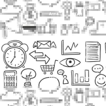
menjaga kepercayaan pelanggan.
Jenis
Harga (One
Layanan
Armada
Way)
Travel Depok –
Avanza /
Hubungi Kami
Jogjakarta
Innova
Charter Mobil Drop Off
Avanza
Hubungi Kami
Innova
Hubungi Kami
Hiace
Hubungi Kami
Elf Long
Hubungi Kami
Paket Kilat
Mobil Travel
Hubungi Kami
Barang/Dokumen
📌
Catatan Penting: