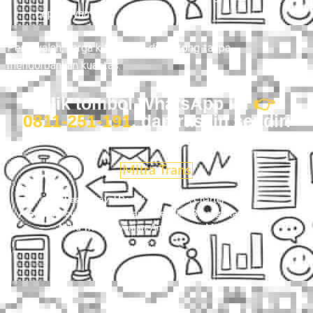
cepat nyampe.
Percayalah, harga kita ramah di kantong tanpa
mengorbankan kualitas.
Klik tombol WhatsApp ini
👉
0811-251-191
, dan rasain sendiri
bedanya.
Mitra Trans
Pesan Travel Depok Jogjakarta, Charter Mobil
Avanza/Innova/Hiace/Elf, Dan Paket Kilat Barang Atau Dokumen Di
Mitra Trans
. Nyaman, Aman, Harga Masuk Akal.