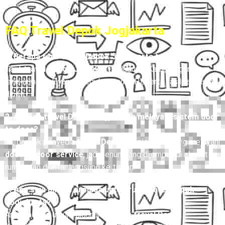
FAQ Travel Depok Jogjakarta
1. Berapa tarif travel Depok Jogjakarta terbaru?
Tarif
travel Depok Jogjakarta
Hubungi Kami, tergantung
jenis armada, layanan (reguler atau VIP), serta fasilitas yang
dipilih.
2. Apakah travel Depok Jogjakarta melayani sistem door
to door?
Ya, banyak penyedia
travel Depok Jogjakarta
yang melayani
door to door service
, jadi penumpang dijemput di alamat
rumah dan diantar langsung ke tujuan.
3. Apa saja pilihan armada untuk rute travel Depok
Jogjakarta?