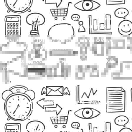
nyaman.
Tinggal duduk manis, pintu rumah dijemput, nyampe
Jogjakarta tanpa pusing, barang aman, ongkos jelas.
Kalau jawabanmu jatuh ke opsi kedua, artinya saatnya
kamu jalan bareng
Mitra Trans
! 🚐✨
Di sini, kita nggak cuma ngomongin sekadar
travel
. Kita
ngomongin:
Travel door to door
yang beneran jemput di depan
rumah.
Charter mobil eksklusif
(Avanza, Innova, Hiace,
sampai Elf) buat perjalanan nyaman, rame-rame,
atau keperluan pribadi.
Paket kilat barang & dokumen
yang aman dan