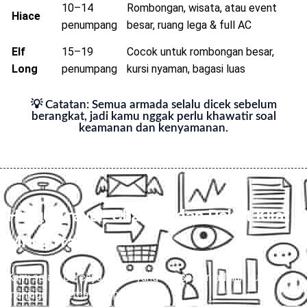
10–14
Rombongan, wisata, atau event
Hiace
penumpang
besar, ruang lega & full AC
Elf
15–19
Cocok untuk rombongan besar,
Long
penumpang
kursi nyaman, bagasi luas
💡 Catatan: Semua armada selalu dicek sebelum
berangkat, jadi kamu nggak perlu khawatir soal
keamanan dan kenyamanan.
Harga Travel, Charter, dan Paket Kilat
Mitra Trans
💰
Kami selalu percaya, harga yang transparan adalah kunci