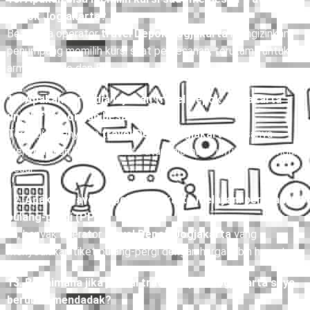
10. Apakah bisa memilih kursi saat memesan travel
Depok Jogjakarta?
Beberapa operator
travel Depok Jogjakarta
mengizinkan
penumpang memilih kursi saat pemesanan, terutama untuk
armada Hiace dan Elf.
11. Apakah tersedia layanan travel Depok Jogjakarta
untuk rombongan besar?
Tersedia. Penyedia
travel Depok Jogjakarta
biasanya
menyediakan bus pariwisata atau microbus untuk rombongan
besar.
12. Apakah travel Depok Jogjakarta melayani perjalanan
pulang-pergi (PP)?
Ya, banyak operator
travel Depok Jogjakarta
yang
menyediakan tiket pulang-pergi dengan harga lebih hemat.
13. Bagaimana jika jadwal travel Depok Jogjakarta saya