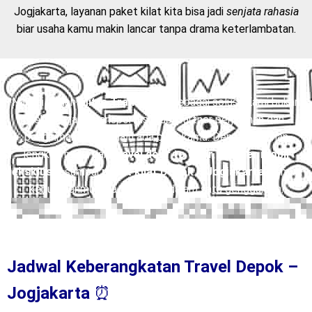
💡
Pro Tip :
Kalau kamu sering kirim barang atau dokumen ke
Jogjakarta, layanan paket kilat kita bisa jadi
senjata rahasia
biar usaha kamu makin lancar tanpa drama keterlambatan.
Nah, di sinilah
Mitra Trans
hadir sebagai solusi. Kami bukan
sekadar jasa transportasi, tapi partner perjalanan dan
pengiriman yang selalu ada buat kamu. Dengan layanan
lengkap mulai dari
travel door to door
,
charter mobil
eksklusif
, sampai
paket kilat Depok – Jogjakarta
, semua
kebutuhanmu bisa terpenuhi dalam satu genggaman.
Jadwal Keberangkatan Travel Depok –