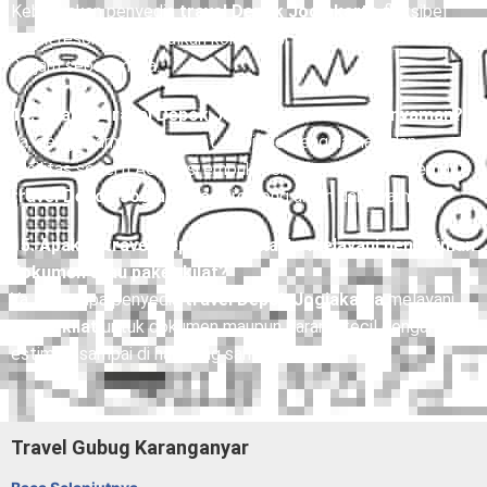
berubah mendadak?
Kebanyakan penyedia
travel Depok Jogjakarta
fleksibel
untuk reschedule, asalkan konfirmasi dilakukan minimal 12–
24 jam sebelumnya.
14. Apakah travel Depok Jogjakarta aman dan nyaman?
Ya, dengan armada terawat, sopir berpengalaman, dan
fasilitas seperti AC, kursi empuk, serta layanan antar-jemput,
travel Depok Jogjakarta
tergolong aman dan nyaman.
15. Apakah travel Depok Jogjakarta melayani pengiriman
dokumen atau paket kilat?
Ya, beberapa penyedia
travel Depok Jogjakarta
melayani
paket kilat
untuk dokumen maupun barang kecil dengan
estimasi sampai di hari yang sama.
Travel Gubug Karanganyar