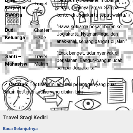
Dina –
“Jemputnya on time, mobilnya
Travel
Karyawan
bersih, sopirnya ramah. Sampai
Pagi
Swasta
kantor di Jogjakarta tepat waktu.”
“Bawa keluarga besar liburan ke
Budi –
Charter
Jogjakarta. Nyaman, lega, dan
Keluarga
Hiace
anak-anak senang banget di jalan.”
“Enak banget, tidur nyenyak di
Santi –
Travel
perjalanan. Bangun-bangun udah
Mahasiswi
Malam
sampai Jogjakarta.”
📌
Catatan:
Testimoni ini asli dari pelanggan yang puas.
Bukan testimoni palsu yang dibikin-bikin.
Travel Sragi Kediri