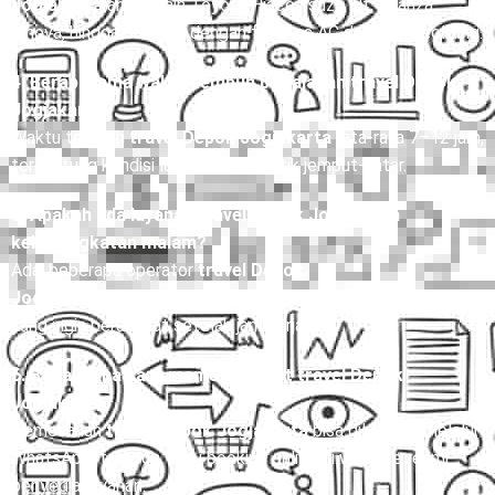
Armada yang umum digunakan untuk
travel Depok
Jogjakarta
antara lain Toyota Hiace, Isuzu Elf, Avanza,
Innova, hingga bus mini dengan fasilitas AC dan kursi reclining.
4. Berapa lama waktu tempuh perjalanan travel Depok
Jogjakarta?
Waktu tempuh
travel Depok Jogjakarta
rata-rata 7–12 jam,
tergantung kondisi lalu lintas dan titik jemput-antar.
5. Apakah ada layanan travel Depok Jogjakarta
keberangkatan malam?
Ada, beberapa operator
travel Depok
Jogjakarta
menyediakan jadwal malam untuk penumpang
yang ingin berangkat setelah jam kerja.
6. Bagaimana cara memesan tiket travel Depok
Jogjakarta?
Pemesanan
travel Depok Jogjakarta
bisa dilakukan melalui
WhatsApp, telepon, atau booking online di website resmi