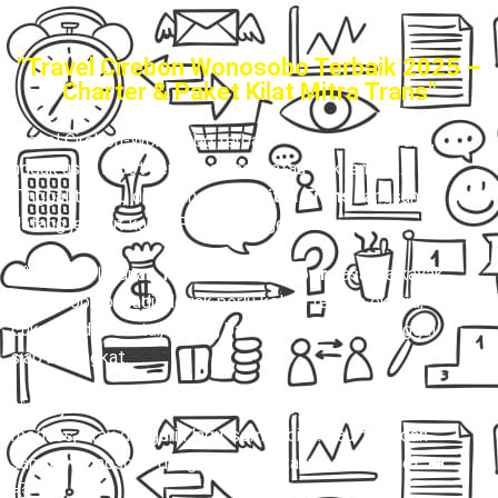
"Travel Cirebon Wonosobo Terbaik 2025 –
Charter & Paket Kilat Mitra Trans"
Travel Cirebon-Wonosobo terbaik
– 🚪✨ Bayangin deh,
nggak usah repot-repot cari pool atau titik jemput.
Tinggal tunggu di rumah, driver
Mitra Trans
langsung
datang jemput kamu. Praktis banget kan?
🙌 Dengan layanan
Travel Door to Door
, rasanya kayak
punya sopir pribadi. Nggak perlu keluar tenaga ekstra,
cukup duduk santai, barang bawaan aman, kamu tinggal
siap berangkat.
🎶 Perjalanan pun jadi lebih asik! Mau rebahan, scroll
medsos, atau dengerin lagu, semua bisa. Tau-tau udah
sampai Wonosobo dengan nyaman tanpa drama ribet. 🚐
💨