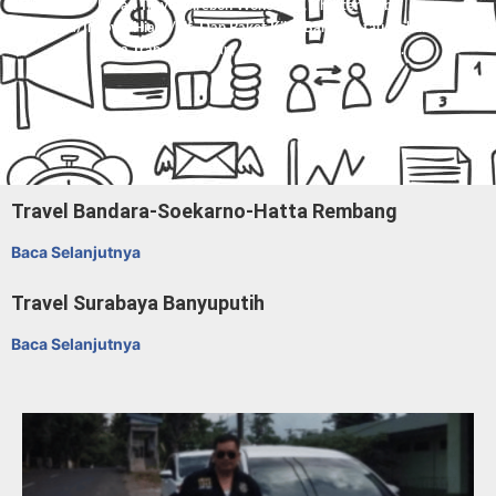
Pesan Travel Cirebon Wonosobo, Charter Mobil
Avanza/Innova/Hiace/Elf, Dan Paket Kilat Barang Atau Dokumen Di
Mitra Trans
. Nyaman, Aman, Harga Masuk Akal.
Travel Bandara-Soekarno-Hatta Rembang
Baca Selanjutnya
Travel Surabaya Banyuputih
Baca Selanjutnya