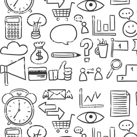
Bayangin gini:
Kamu mau berangkat dari
Cirebon ke Wonosobo.
Pilihannya cuma dua:
Ribet sendiri nyari kendaraan yang belum tentu
nyaman.
Tinggal duduk manis, pintu rumah dijemput, nyampe
Wonosobo tanpa pusing, barang aman, ongkos jelas.
Kalau pilihan kedua ini lebih cocok di hati kamu, selamat…
berarti kamu emang butuh
Mitra Trans
! 🚐✨
Di sini, kita nggak cuma ngomongin sekadar
travel
. Kita
ngomongin:
Travel door to door
yang beneran jemput di depan
rumah.