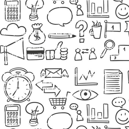
layanan antar ke bandara ?
Ya, ada opsi
travel Cirebon Wonosobo
yang langsung
mengantar ke Bandara , baik secara reguler maupun charter.
10. Apakah bisa memilih kursi saat memesan travel
Cirebon Wonosobo?
Beberapa operator
travel Cirebon Wonosobo
mengizinkan
penumpang memilih kursi saat pemesanan, terutama untuk
armada Hiace dan Elf.
11. Apakah tersedia layanan travel Cirebon Wonosobo
untuk rombongan besar?
Tersedia. Penyedia
travel Cirebon Wonosobo
biasanya
menyediakan bus pariwisata atau microbus untuk rombongan
besar.
12. Apakah travel Cirebon Wonosobo melayani
perjalanan pulang-pergi (PP)?