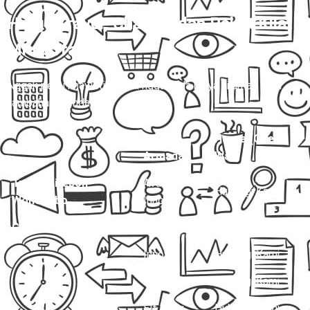
Harga Travel, Charter, dan Paket Kilat
Mitra Trans
💰
Nggak perlu khawatir, di sini nggak ada biaya siluman atau
tambahan mendadak.
Jenis
Harga (One
Layanan
Armada
Way)
Travel Cirebon –
Avanza /
Hubungi Kami
Wonosobo
Innova
Charter Mobil Drop Off
Avanza
Hubungi Kami
Innova
Hubungi Kami
Hiace
Hubungi Kami
Elf Long
Hubungi Kami