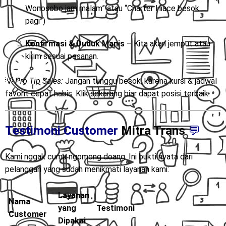
Wonosobo jam malam” atau “Charter Hiace besok
pagi”)
Konfirmasi & Duduk Manis
– Kita akan jemput atau
kirim sesuai pesanan.
💡
Pro Tip Sales:
Jangan tunggu besok, karena kursi & jadwal
favorit cepat habis. Klik sekarang biar dapat posisi terbaik.
Testimoni Customer
Mitra Trans
💬
Kami nggak cuma ngomong doang. Ini bukti nyata dari
pelanggan yang sudah menikmati layanan kami:
Layanan
Nama
yang
Testimoni
Customer
Dipakai