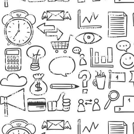
alamat rumah dan diantar langsung ke tujuan.
3. Apa saja pilihan armada untuk rute travel Cirebon
Wonosobo?
Armada yang umum digunakan untuk
travel Cirebon
Wonosobo
antara lain Toyota Hiace, Isuzu Elf, Avanza,
Innova, hingga bus mini dengan fasilitas AC dan kursi reclining.
4. Berapa lama waktu tempuh perjalanan travel Cirebon
Wonosobo?
Waktu tempuh
travel Cirebon Wonosobo
rata-rata 7–12
jam, tergantung kondisi lalu lintas dan titik jemput-antar.
5. Apakah ada layanan travel Cirebon Wonosobo
keberangkatan malam?
Ada, beberapa operator
travel Cirebon
Wonosobo
menyediakan jadwal malam untuk penumpang
yang ingin berangkat setelah jam kerja.