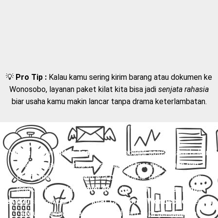
💡
Pro Tip :
Kalau kamu sering kirim barang atau dokumen ke
Wonosobo, layanan paket kilat kita bisa jadi
senjata rahasia
biar usaha kamu makin lancar tanpa drama keterlambatan.
Nah, di sinilah
Mitra Trans
hadir sebagai solusi. Kami bukan
sekadar jasa transportasi, tapi partner perjalanan dan
pengiriman yang selalu ada buat kamu. Dengan layanan
lengkap mulai dari
travel door to door
,
charter mobil
eksklusif
, sampai
paket kilat Cirebon – Wonosobo
, semua
kebutuhanmu bisa terpenuhi dalam satu genggaman.