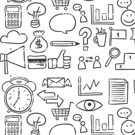
Paket Kilat
Mobil Travel
Hubungi Kami
Barang/Dokumen
📌
Catatan Penting:
Harga di atas untuk sekali jalan (one way).
Biaya sudah termasuk tol & BBM.
Untuk charter, driver sudah termasuk, tapi belum
termasuk biaya inap (jika menginap).
Paket kilat memiliki estimasi waktu kirim tergantung
kondisi lalu lintas.
💬
Story:
“Kalau harga segini kamu masih mikir-mikir, coba bandingin
sama biaya ribet naik transport umum + pindah-pindah + nyari