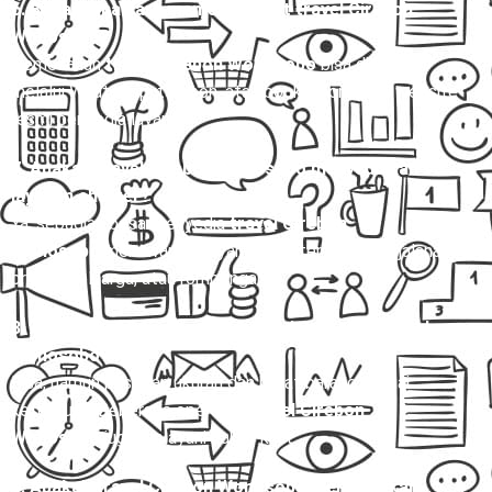
6. Bagaimana cara memesan tiket travel Cirebon
Wonosobo?
Pemesanan
travel Cirebon Wonosobo
bisa dilakukan
melalui WhatsApp, telepon, atau booking online di website
resmi penyedia layanan.
7. Apakah travel Cirebon Wonosobo menyediakan
layanan charter?
Ya, sebagian besar penyedia
travel Cirebon
Wonosobo
menawarkan layanan charter untuk perjalanan
pribadi, keluarga, atau rombongan.
8. Apakah bisa membawa barang dalam travel Cirebon
Wonosobo?
Bisa, namun pastikan ukuran dan berat barang sesuai
ketentuan. Beberapa operator
travel Cirebon
Wonosobo
juga melayani paket kilat.
9. Apakah travel Cirebon Wonosobo menyediakan