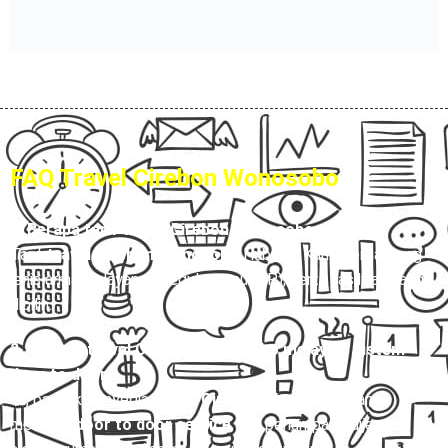
FAQ Travel Cirebon Wonosobo
1. Berapa tarif travel Cirebon Wonosobo terbaru?
Tarif
travel Cirebon Wonosobo
Hubungi Kami, tergantung
jenis armada, layanan (reguler atau VIP), serta fasilitas yang
dipilih.
2. Apakah travel Cirebon Wonosobo melayani sistem
door to door?
Ya, banyak penyedia
travel Cirebon Wonosobo
yang
melayani
door to door service
, jadi penumpang dijemput di