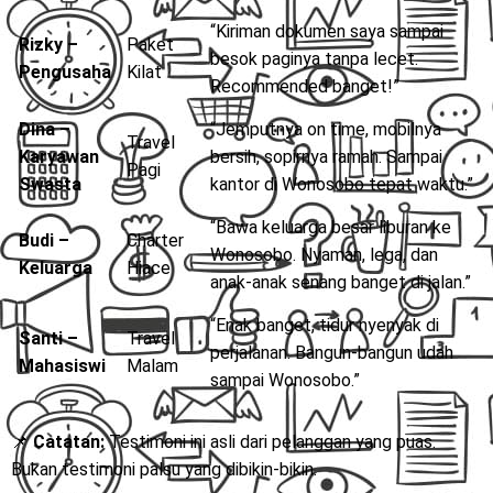
“Kiriman dokumen saya sampai
Rizky –
Paket
besok paginya tanpa lecet.
Pengusaha
Kilat
Recommended banget!”
Dina –
“Jemputnya on time, mobilnya
Travel
Karyawan
bersih, sopirnya ramah. Sampai
Pagi
Swasta
kantor di Wonosobo tepat waktu.”
“Bawa keluarga besar liburan ke
Budi –
Charter
Wonosobo. Nyaman, lega, dan
Keluarga
Hiace
anak-anak senang banget di jalan.”
“Enak banget, tidur nyenyak di
Santi –
Travel
perjalanan. Bangun-bangun udah
Mahasiswi
Malam
sampai Wonosobo.”
📌
Catatan:
Testimoni ini asli dari pelanggan yang puas.
Bukan testimoni palsu yang dibikin-bikin.