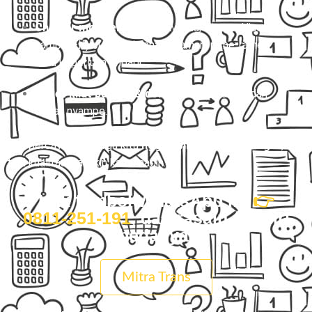
Charter mobil eksklusif
(Avanza, Innova, Hiace,
sampai Elf) buat perjalanan nyaman, rame-rame,
atau keperluan pribadi.
Paket kilat barang & dokumen
yang aman dan
cepat nyampe.
Dan percayalah… harga kita
nggak bikin kantong kaget
,
tapi kualitasnya bikin kamu nagih.
Klik tombol WhatsApp ini
👉
0811-251-191
, dan rasain sendiri
bedanya.
Mitra Trans