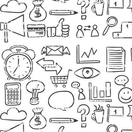
Ya, banyak operator
travel Cirebon Wonosobo
yang
menyediakan tiket pulang-pergi dengan harga lebih hemat.
13. Bagaimana jika jadwal travel Cirebon Wonosobo saya
berubah mendadak?
Kebanyakan penyedia
travel Cirebon Wonosobo
fleksibel
untuk reschedule, asalkan konfirmasi dilakukan minimal 12–
24 jam sebelumnya.
14. Apakah travel Cirebon Wonosobo aman dan nyaman?
Ya, dengan armada terawat, sopir berpengalaman, dan
fasilitas seperti AC, kursi empuk, serta layanan antar-jemput,
travel Cirebon Wonosobo
tergolong aman dan nyaman.
15. Apakah travel Cirebon Wonosobo melayani
pengiriman dokumen atau paket kilat?
Ya, beberapa penyedia
travel Cirebon Wonosobo
melayani
paket kilat
untuk dokumen maupun barang kecil dengan
estimasi sampai di hari yang sama.