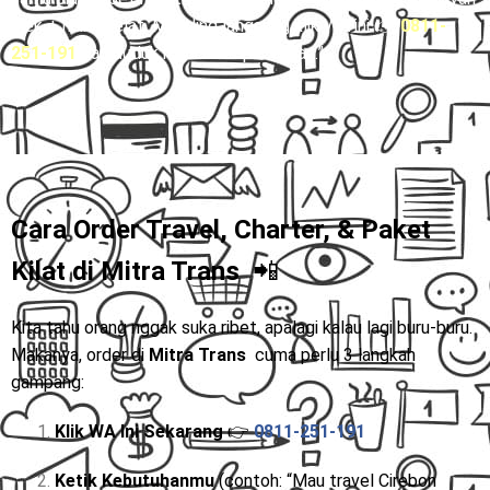
ojek + risiko telat. Mending langsung klik WA ini 👉
0811-
251-191
dan duduk manis sampai tujuan.”
Cara Order Travel, Charter, & Paket
Kilat di
Mitra Trans
📲
Kita tahu orang nggak suka ribet, apalagi kalau lagi buru-buru.
Makanya, order di
Mitra Trans
cuma perlu 3 langkah
gampang:
Klik WA Ini Sekarang
👉
0811-251-191
Ketik Kebutuhanmu
(contoh: “Mau travel Cirebon