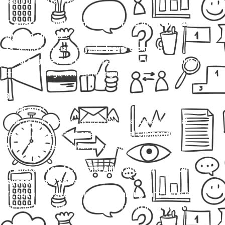
resmi penyedia layanan.
7. Apakah travel Cibinong Ajibarang menyediakan
layanan charter?
Ya, sebagian besar penyedia
travel Cibinong
Ajibarang
menawarkan layanan charter untuk perjalanan
pribadi, keluarga, atau rombongan.
8. Apakah bisa membawa barang dalam travel Cibinong
Ajibarang?
Bisa, namun pastikan ukuran dan berat barang sesuai
ketentuan. Beberapa operator
travel Cibinong
Ajibarang
juga melayani paket kilat.
9. Apakah travel Cibinong Ajibarang menyediakan
layanan antar ke bandara ?
Ya, ada opsi
travel Cibinong Ajibarang
yang langsung
mengantar ke Bandara , baik secara reguler maupun charter.