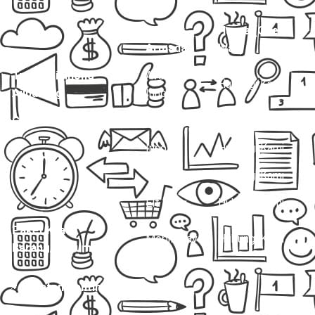
Jenis
Harga (One
Layanan
Armada
Way)
Travel Cibinong –
Avanza /
Hubungi Kami
Ajibarang
Innova
Charter Mobil Drop Off
Avanza
Hubungi Kami
Innova
Hubungi Kami
Hiace
Hubungi Kami
Elf Long
Hubungi Kami
Paket Kilat
Mobil Travel
Hubungi Kami
Barang/Dokumen
📌
Catatan Penting: