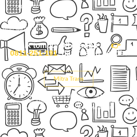
cepat nyampe.
Justru, pelayanan dan kenyamanannya bikin kamu pengen
order lagi dan lagi.
Klik tombol WhatsApp ini
👉
0811-251-191
, dan rasain sendiri
bedanya.
Mitra Trans
Pesan Travel Cibinong Ajibarang, Charter Mobil
Avanza/Innova/Hiace/Elf, Dan Paket Kilat Barang Atau Dokumen Di
Mitra Trans
. Nyaman, Aman, Harga Masuk Akal.