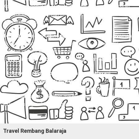
Kebanyakan penyedia
travel Cibinong Ajibarang
fleksibel
untuk reschedule, asalkan konfirmasi dilakukan minimal 12–
24 jam sebelumnya.
14. Apakah travel Cibinong Ajibarang aman dan nyaman?
Ya, dengan armada terawat, sopir berpengalaman, dan
fasilitas seperti AC, kursi empuk, serta layanan antar-jemput,
travel Cibinong Ajibarang
tergolong aman dan nyaman.
15. Apakah travel Cibinong Ajibarang melayani
pengiriman dokumen atau paket kilat?
Ya, beberapa penyedia
travel Cibinong Ajibarang
melayani
paket kilat
untuk dokumen maupun barang kecil dengan
estimasi sampai di hari yang sama.
Travel Rembang Balaraja