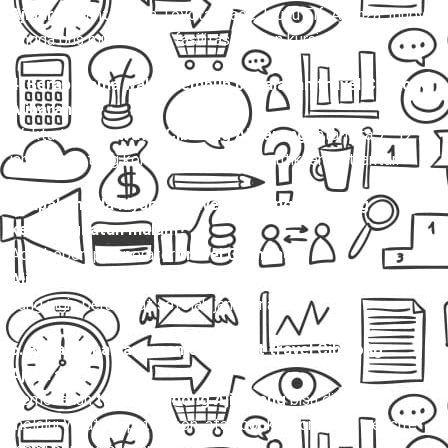
Ajibarang
antara lain Toyota Hiace, Isuzu Elf, Avanza, Innova,
hingga bus mini dengan fasilitas AC dan kursi reclining.
4. Berapa lama waktu tempuh perjalanan travel Cibinong
Ajibarang?
Waktu tempuh
travel Cibinong Ajibarang
rata-rata 7–12
jam, tergantung kondisi lalu lintas dan titik jemput-antar.
5. Apakah ada layanan travel Cibinong Ajibarang
keberangkatan malam?
Ada, beberapa operator
travel Cibinong
Ajibarang
menyediakan jadwal malam untuk penumpang
yang ingin berangkat setelah jam kerja.
6. Bagaimana cara memesan tiket travel Cibinong
Ajibarang?
Pemesanan
travel Cibinong Ajibarang
bisa dilakukan
melalui WhatsApp, telepon, atau booking online di website