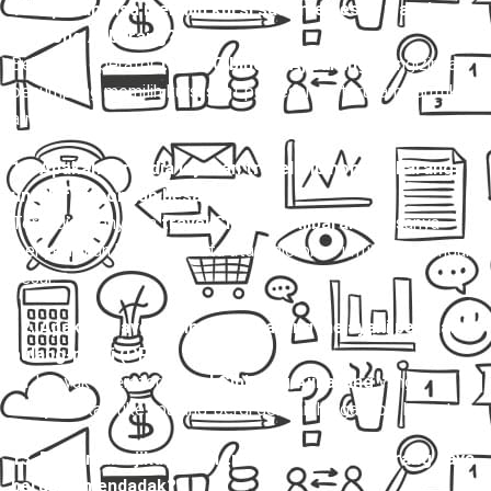
10. Apakah bisa memilih kursi saat memesan travel
Cibinong Ajibarang?
Beberapa operator
travel Cibinong Ajibarang
mengizinkan
penumpang memilih kursi saat pemesanan, terutama untuk
armada Hiace dan Elf.
11. Apakah tersedia layanan travel Cibinong Ajibarang
untuk rombongan besar?
Tersedia. Penyedia
travel Cibinong Ajibarang
biasanya
menyediakan bus pariwisata atau microbus untuk rombongan
besar.
12. Apakah travel Cibinong Ajibarang melayani perjalanan
pulang-pergi (PP)?
Ya, banyak operator
travel Cibinong Ajibarang
yang
menyediakan tiket pulang-pergi dengan harga lebih hemat.
13. Bagaimana jika jadwal travel Cibinong Ajibarang saya
berubah mendadak?