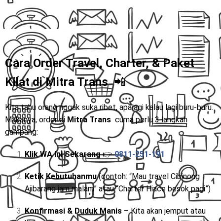
Cara Order Travel, Charter, & Paket
Kilat di
Mitra Trans
📲
Kita tahu orang nggak suka ribet, apalagi kalau lagi buru-buru.
Makanya, order di
Mitra Trans
cuma perlu 3 langkah
gampang:
Klik WA Ini Sekarang
👉
0811-251-191
Ketik Kebutuhanmu
(contoh: “Mau travel Cibinong
Ajibarang jam malam” atau “Charter Hiace besok pagi”)
Konfirmasi & Duduk Manis
– Kita akan jemput atau