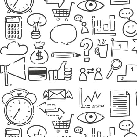
nyaman.
Tinggal duduk manis, pintu rumah dijemput, nyampe
Ajibarang tanpa pusing, barang aman, ongkos jelas.
Kalau pilihan kedua ini terdengar lebih masuk akal,
selamat… kamu butuh
Mitra Trans
! 🚐✨
Di sini, kita nggak cuma ngomongin sekadar
travel
. Kita
ngomongin:
Travel door to door
yang beneran jemput di depan
rumah.
Charter mobil eksklusif
(Avanza, Innova, Hiace,
sampai Elf) buat perjalanan nyaman, rame-rame,
atau keperluan pribadi.
Paket kilat barang & dokumen
yang aman dan