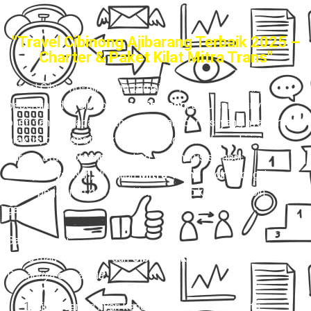
"Travel Cibinong Ajibarang Terbaik 2025 –
Charter & Paket Kilat Mitra Trans"
Travel Cibinong-Ajibarang terbaik
– Kalau kamu sering
bepergian dari Cibinong
ke Ajibarang
, atau sebaliknya,
pasti tahu betapa ribetnya cari transportasi yang nyaman,
praktis, dan tepat waktu. Belum lagi kalau harus kirim
barang atau dokumen penting yang harus sampai
secepatnya
. Nah, di sinilah
Mitra Trans
hadir sebagai
solusi perjalanan dan pengiriman yang bikin hidup lebih
gampang.
Bayangin gini:
Kamu mau berangkat dari
Cibinong ke Ajibarang.
Pilihannya cuma dua:
Ribet sendiri nyari kendaraan yang belum tentu