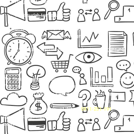
Harga di atas untuk sekali jalan (one way).
Biaya sudah termasuk tol & BBM.
Untuk charter, driver sudah termasuk, tapi belum
termasuk biaya inap (jika menginap).
Paket kilat memiliki estimasi waktu kirim tergantung
kondisi lalu lintas.
💬
Story:
Pak Budi, seorang pebisnis, nggak bisa main-main soal waktu.
Telat sedikit, urusan bisnis bisa berantakan. Dulu, perjalanan
antar kota bikin dia stres karena transport umum sering
nggak tepat waktu. Begitu coba
Mitra Trans
, semua
berubah. Tinggal pesan lewat WA 👉
0811-251-191
,
dijemput tepat waktu, duduk nyaman, sampai tujuan sesuai
jadwal.