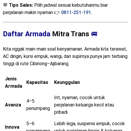
💬
Tips Sales:
Pilih jadwal sesuai kebutuhanmu biar
perjalanan makin nyaman 👉
0811-251-191
.
Daftar Armada
Mitra Trans
🚐
Kita nggak main-main soal kenyamanan. Armada kita terawat,
AC dingin, kursi empuk, wangi, dan supirnya punya jam terbang
tinggi di rute Cibinong–Ajibarang.
Jenis
Kapasitas
Keunggulan
Armada
Irit, nyaman, cocok untuk
4–5
Avanza
perjalanan keluarga kecil atau
penumpang
pribadi
5–6
Lebih lega, suspensi empuk, cocok
Innova
penumpang
untuk perjalanan bisnis & keluarga