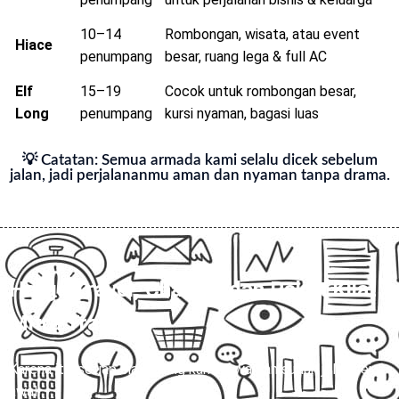
10–14
Rombongan, wisata, atau event
Hiace
penumpang
besar, ruang lega & full AC
Elf
15–19
Cocok untuk rombongan besar,
Long
penumpang
kursi nyaman, bagasi luas
💡 Catatan: Semua armada kami selalu dicek sebelum
jalan, jadi perjalananmu aman dan nyaman tanpa drama.
Harga Travel, Charter, dan Paket Kilat
Mitra Trans
💰
Karena itu, setiap biaya yang kami tawarkan sudah jelas sejak
awal.