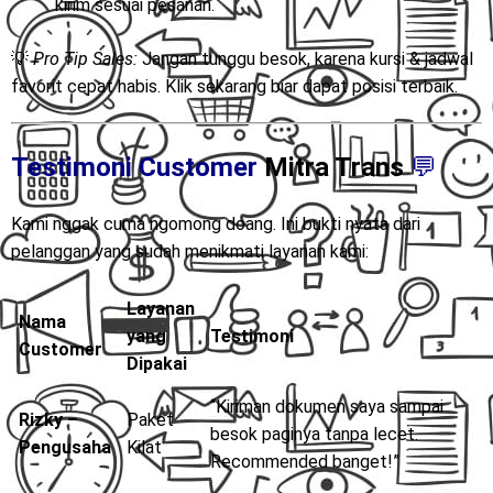
kirim sesuai pesanan.
💡
Pro Tip Sales:
Jangan tunggu besok, karena kursi & jadwal
favorit cepat habis. Klik sekarang biar dapat posisi terbaik.
Testimoni Customer
Mitra Trans
💬
Kami nggak cuma ngomong doang. Ini bukti nyata dari
pelanggan yang sudah menikmati layanan kami:
Layanan
Nama
yang
Testimoni
Customer
Dipakai
“Kiriman dokumen saya sampai
Rizky –
Paket
besok paginya tanpa lecet.
Pengusaha
Kilat
Recommended banget!”