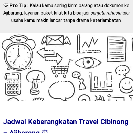
💡
Pro Tip :
Kalau kamu sering kirim barang atau dokumen ke
Ajibarang, layanan paket kilat kita bisa jadi
senjata rahasia
biar
usaha kamu makin lancar tanpa drama keterlambatan.
Nah, di sinilah
Mitra Trans
hadir sebagai solusi. Kami bukan
sekadar jasa transportasi, tapi partner perjalanan dan
pengiriman yang selalu ada buat kamu. Dengan layanan
lengkap mulai dari
travel door to door
,
charter mobil
eksklusif
, sampai
paket kilat Cibinong – Ajibarang
, semua
kebutuhanmu bisa terpenuhi dalam satu genggaman.
Jadwal Keberangkatan Travel Cibinong