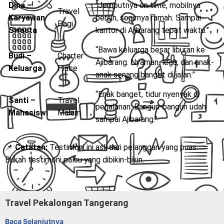
Dina –
“Jemputnya on time, mobilnya
Travel
Karyawan
bersih, sopirnya ramah. Sampai
Pagi
Swasta
kantor di Ajibarang tepat waktu.”
“Bawa keluarga besar liburan ke
Budi –
Charter
Ajibarang. Nyaman, lega, dan anak-
Keluarga
Hiace
anak senang banget di jalan.”
“Enak banget, tidur nyenyak di
Santi –
Travel
perjalanan. Bangun-bangun udah
Mahasiswi
Malam
sampai Ajibarang.”
📌
Catatan:
Testimoni ini asli dari pelanggan yang puas.
Bukan testimoni palsu yang dibikin-bikin.
Travel Pekalongan Tangerang
Baca Selanjutnya