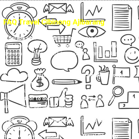
FAQ Travel Cibinong Ajibarang
1. Berapa tarif travel Cibinong Ajibarang terbaru?
Tarif
travel Cibinong Ajibarang
Hubungi Kami, tergantung
jenis armada, layanan (reguler atau VIP), serta fasilitas yang
dipilih.
2. Apakah travel Cibinong Ajibarang melayani sistem
door to door?
Ya, banyak penyedia
travel Cibinong Ajibarang
yang
melayani
door to door service
, jadi penumpang dijemput di
alamat rumah dan diantar langsung ke tujuan.
3. Apa saja pilihan armada untuk rute travel Cibinong
Ajibarang?
Armada yang umum digunakan untuk
travel Cibinong