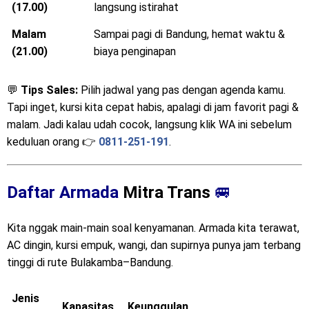
Sore
Ideal buat nyampe Bandung malam,
(17.00)
langsung istirahat
Malam
Sampai pagi di Bandung, hemat waktu &
(21.00)
biaya penginapan
💬
Tips Sales:
Pilih jadwal yang pas dengan agenda kamu.
Tapi inget, kursi kita cepat habis, apalagi di jam favorit pagi &
malam. Jadi kalau udah cocok, langsung klik WA ini sebelum
keduluan orang 👉
0811-251-191
.
Daftar Armada
Mitra Trans
🚐
Kita nggak main-main soal kenyamanan. Armada kita terawat,
AC dingin, kursi empuk, wangi, dan supirnya punya jam terbang
tinggi di rute Bulakamba–Bandung.