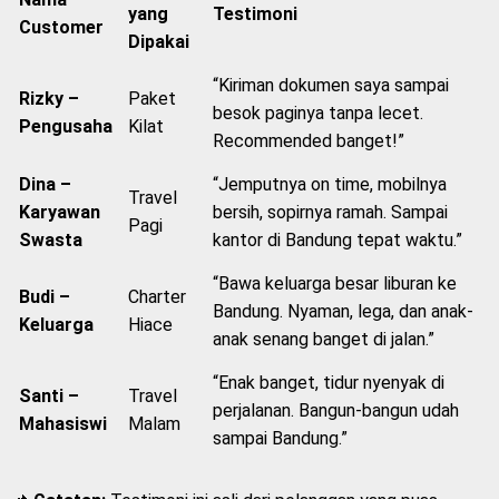
Layanan
Nama
yang
Testimoni
Customer
Dipakai
“Kiriman dokumen saya sampai
Rizky –
Paket
besok paginya tanpa lecet.
Pengusaha
Kilat
Recommended banget!”
Dina –
“Jemputnya on time, mobilnya
Travel
Karyawan
bersih, sopirnya ramah. Sampai
Pagi
Swasta
kantor di Bandung tepat waktu.”
“Bawa keluarga besar liburan ke
Budi –
Charter
Bandung. Nyaman, lega, dan anak-
Keluarga
Hiace
anak senang banget di jalan.”
“Enak banget, tidur nyenyak di
Santi –
Travel
perjalanan. Bangun-bangun udah
Mahasiswi
Malam
sampai Bandung.”