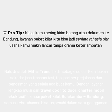
💡
Pro Tip :
Kalau kamu sering kirim barang atau dokumen ke
Bandung, layanan paket kilat kita bisa jadi
senjata rahasia
biar
usaha kamu makin lancar tanpa drama keterlambatan.
Nah, di sinilah
Mitra Trans
hadir sebagai solusi. Kami bukan
sekadar jasa transportasi, tapi partner perjalanan dan
pengiriman yang selalu ada buat kamu. Dengan layanan
lengkap mulai dari
travel door to door
,
charter mobil
eksklusif
, sampai
paket kilat Bulakamba – Bandung
,
semua kebutuhanmu bisa terpenuhi dalam satu genggaman.