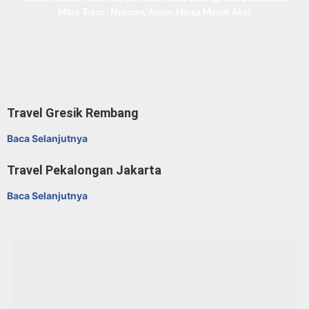
Pesan Travel Bulakamba Bandung, Charter Mobil
Avanza/Innova/Hiace/Elf, Dan Paket Kilat Barang Atau Dokumen Di
Mitra Trans
. Nyaman, Aman, Harga Masuk Akal.
Travel Gresik Rembang
Baca Selanjutnya
Travel Pekalongan Jakarta
Baca Selanjutnya