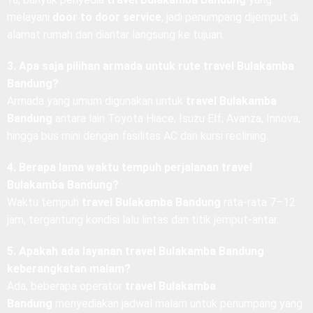
door to door?
Ya, banyak penyedia
travel Bulakamba Bandung
yang
melayani
door to door service
, jadi penumpang dijemput di
alamat rumah dan diantar langsung ke tujuan.
3. Apa saja pilihan armada untuk rute travel Bulakamba
Bandung?
Armada yang umum digunakan untuk
travel Bulakamba
Bandung
antara lain Toyota Hiace, Isuzu Elf, Avanza, Innova,
hingga bus mini dengan fasilitas AC dan kursi reclining.
4. Berapa lama waktu tempuh perjalanan travel
Bulakamba Bandung?
Waktu tempuh
travel Bulakamba Bandung
rata-rata 7–12
jam, tergantung kondisi lalu lintas dan titik jemput-antar.
5. Apakah ada layanan travel Bulakamba Bandung
keberangkatan malam?
Ada, beberapa operator
travel Bulakamba