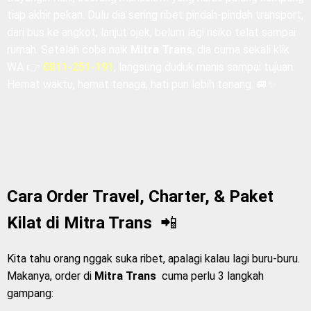
Bayangin Rani, seorang mahasiswi yang harus pulang kampung
tiap akhir pekan. Dulu dia sering ribet pindah-pindah transport,
dari bus ke angkot, lanjut ojek, belum lagi risiko telat sampai
rumah. Setelah coba naik
Mitra Trans
, dia cuma sekali klik
WA 👉
0811-251-191
, langsung duduk manis sampai tujuan.
Hemat waktu, hemat tenaga, hati pun lebih tenang. 🚐✨
Cara Order Travel, Charter, & Paket
Kilat di
Mitra Trans
📲
Kita tahu orang nggak suka ribet, apalagi kalau lagi buru-buru.
Makanya, order di
Mitra Trans
cuma perlu 3 langkah