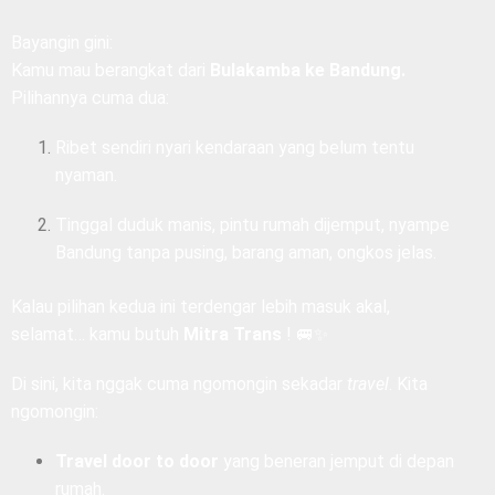
Bayangin gini:
Kamu mau berangkat dari
Bulakamba ke Bandung.
Pilihannya cuma dua:
Ribet sendiri nyari kendaraan yang belum tentu
nyaman.
Tinggal duduk manis, pintu rumah dijemput, nyampe
Bandung tanpa pusing, barang aman, ongkos jelas.
Kalau pilihan kedua ini terdengar lebih masuk akal,
selamat… kamu butuh
Mitra Trans
! 🚐✨
Di sini, kita nggak cuma ngomongin sekadar
travel
. Kita
ngomongin:
Travel door to door
yang beneran jemput di depan
rumah.