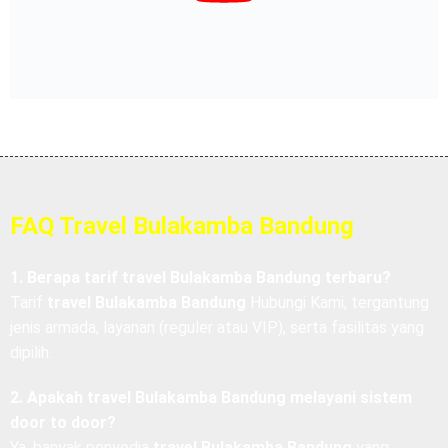
FAQ Travel Bulakamba Bandung
1. Berapa tarif travel Bulakamba Bandung terbaru?
Tarif
travel Bulakamba Bandung
Hubungi Kami, tergantung
jenis armada, layanan (reguler atau VIP), serta fasilitas yang
dipilih.
2. Apakah travel Bulakamba Bandung melayani sistem