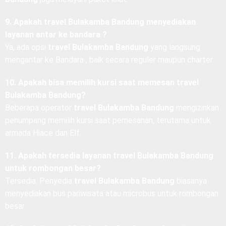
ketentuan. Beberapa operator
travel Bulakamba
Bandung
juga melayani paket kilat.
9. Apakah travel Bulakamba Bandung menyediakan
layanan antar ke bandara ?
Ya, ada opsi
travel Bulakamba Bandung
yang langsung
mengantar ke Bandara , baik secara reguler maupun charter.
10. Apakah bisa memilih kursi saat memesan travel
Bulakamba Bandung?
Beberapa operator
travel Bulakamba Bandung
mengizinkan
penumpang memilih kursi saat pemesanan, terutama untuk
armada Hiace dan Elf.
11. Apakah tersedia layanan travel Bulakamba Bandung
untuk rombongan besar?
Tersedia. Penyedia
travel Bulakamba Bandung
biasanya
menyediakan bus pariwisata atau microbus untuk rombongan
besar.