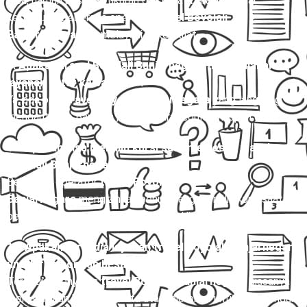
Bisa, namun pastikan ukuran dan berat barang sesuai
ketentuan. Beberapa operator
travel Boyolali
Banjarnegara
juga melayani paket kilat.
9. Apakah travel Boyolali Banjarnegara menyediakan
layanan antar ke bandara ?
Ya, ada opsi
travel Boyolali Banjarnegara
yang langsung
mengantar ke Bandara , baik secara reguler maupun charter.
10. Apakah bisa memilih kursi saat memesan travel
Boyolali Banjarnegara?
Beberapa operator
travel Boyolali
Banjarnegara
mengizinkan penumpang memilih kursi saat
pemesanan, terutama untuk armada Hiace dan Elf.
11. Apakah tersedia layanan travel Boyolali Banjarnegara
untuk rombongan besar?
Tersedia. Penyedia
travel Boyolali Banjarnegara
biasanya
menyediakan bus pariwisata atau microbus untuk rombongan