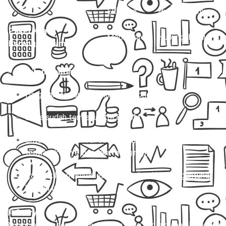
Elf Long
Hubungi Kami
Paket Kilat
Mobil Travel
Hubungi Kami
Barang/Dokumen
📌
Catatan Penting:
Harga di atas untuk sekali jalan (one way).
Biaya sudah termasuk tol & BBM.
Untuk charter, driver sudah termasuk, tapi belum
termasuk biaya inap (jika menginap).
Paket kilat memiliki estimasi waktu kirim tergantung
kondisi lalu lintas.
💬
Story:
Bayangin Rani, seorang mahasiswi yang harus pulang kampung