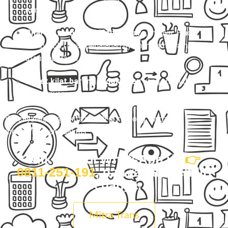
rumah.
Charter mobil eksklusif
(Avanza, Innova, Hiace,
sampai Elf) buat perjalanan nyaman, rame-rame,
atau keperluan pribadi.
Paket kilat barang & dokumen
yang aman dan
cepat nyampe.
Percayalah, harga kita ramah di kantong tanpa
mengorbankan kualitas.
Klik tombol WhatsApp ini
👉
0811-251-191
, dan rasain sendiri
bedanya.
Mitra Trans