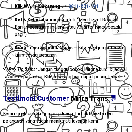
Klik WA Ini Sekarang
👉
0811-251-191
Ketik Kebutuhanmu
(contoh: “Mau travel Boyolali
Banjarnegara jam malam” atau “Charter Hiace besok
pagi”)
Konfirmasi & Duduk Manis
– Kita akan jemput atau
kirim sesuai pesanan.
💡
Pro Tip Sales:
Jangan tunggu besok, karena kursi & jadwal
favorit cepat habis. Klik sekarang biar dapat posisi terbaik.
Testimoni Customer
Mitra Trans
💬
Kami nggak cuma ngomong doang. Ini bukti nyata dari
pelanggan yang sudah menikmati layanan kami: