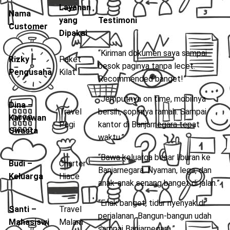
Layanan
Nama
yang
Testimoni
Customer
Dipakai
“Kiriman dokumen saya sampai
Rizky –
Paket
besok paginya tanpa lecet.
Pengusaha
Kilat
Recommended banget!”
“Jemputnya on time, mobilnya
Dina –
Travel
bersih, sopirnya ramah. Sampai
Karyawan
Pagi
kantor di Banjarnegara tepat
Swasta
waktu.”
“Bawa keluarga besar liburan ke
Budi –
Charter
Banjarnegara. Nyaman, lega, dan
Keluarga
Hiace
anak-anak senang banget di jalan.”
“Enak banget, tidur nyenyak di
Santi –
Travel
perjalanan. Bangun-bangun udah
Mahasiswi
Malam
sampai Banjarnegara.”