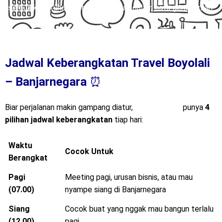
semua kebutuhanmu bisa terpenuhi dalam satu genggaman.
Jadwal Keberangkatan Travel Boyolali
– Banjarnegara
⏰
Biar perjalanan makin gampang diatur,
Mitra Trans
punya
4
pilihan jadwal keberangkatan
tiap hari:
Waktu
Cocok Untuk
Berangkat
Pagi
Meeting pagi, urusan bisnis, atau mau
(07.00)
nyampe siang di Banjarnegara
Siang
Cocok buat yang nggak mau bangun terlalu
(12.00)
pagi