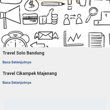
Pesan Travel Boyolali Banjarnegara, Charter Mobil
Avanza/Innova/Hiace/Elf, Dan Paket Kilat Barang Atau Dokumen Di
Mitra Trans
. Nyaman, Aman, Harga Masuk Akal.
Travel Solo Bandung
Baca Selanjutnya
Travel Cikampek Majenang
Baca Selanjutnya