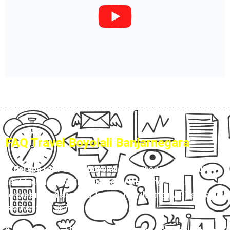
FAQ Travel Boyolali Banjarnegara
1. Berapa tarif travel Boyolali Banjarnegara terbaru?
Tarif
travel Boyolali Banjarnegara
Hubungi Kami,
tergantung jenis armada, layanan (reguler atau VIP), serta
fasilitas yang dipilih.