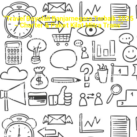
"Travel Boyolali Banjarnegara Terbaik 2025
– Charter & Paket Kilat Mitra Trans"
Travel Boyolali-Banjarnegara terbaik
– 🚪✨ Bayangin deh,
nggak usah repot-repot cari pool atau titik jemput.
Tinggal tunggu di rumah, driver
Mitra Trans
langsung
datang jemput kamu. Praktis banget kan?
🙌 Dengan layanan
Travel Door to Door
, rasanya kayak
punya sopir pribadi. Nggak perlu keluar tenaga ekstra,
cukup duduk santai, barang bawaan aman, kamu tinggal
siap berangkat.
🎶 Perjalanan pun jadi lebih asik! Mau rebahan, scroll
medsos, atau dengerin lagu, semua bisa. Tau-tau udah
sampai Banjarnegara dengan nyaman tanpa drama ribet.
🚐💨