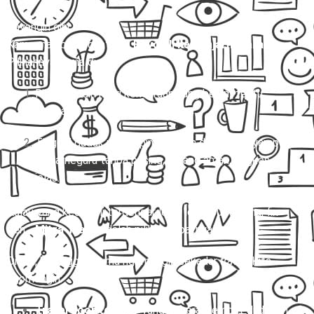
Bayangin gini:
Kamu mau berangkat dari
Boyolali ke Banjarnegara.
Pilihannya cuma dua:
Ribet sendiri nyari kendaraan yang belum tentu
nyaman.
Tinggal duduk manis, pintu rumah dijemput, nyampe
Banjarnegara tanpa pusing, barang aman, ongkos
jelas.
Kalau yang kedua ini terdengar lebih logis buat kamu, fix
deh…
Mitra Trans
adalah pilihan tepatnya! 🚐✨
Di sini, kita nggak cuma ngomongin sekadar
travel
. Kita
ngomongin:
Travel door to door
yang beneran jemput di depan