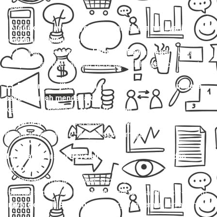
besar.
12. Apakah travel Boyolali Banjarnegara melayani
perjalanan pulang-pergi (PP)?
Ya, banyak operator
travel Boyolali Banjarnegara
yang
menyediakan tiket pulang-pergi dengan harga lebih hemat.
13. Bagaimana jika jadwal travel Boyolali Banjarnegara
saya berubah mendadak?
Kebanyakan penyedia
travel Boyolali
Banjarnegara
fleksibel untuk reschedule, asalkan konfirmasi
dilakukan minimal 12–24 jam sebelumnya.
14. Apakah travel Boyolali Banjarnegara aman dan
nyaman?
Ya, dengan armada terawat, sopir berpengalaman, dan
fasilitas seperti AC, kursi empuk, serta layanan antar-jemput,
travel Boyolali Banjarnegara
tergolong aman dan nyaman.