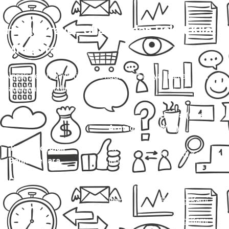
Harga Travel, Charter, dan Paket Kilat
Mitra Trans
💰
Nggak perlu khawatir, di sini nggak ada biaya siluman atau
tambahan mendadak.
Jenis
Harga (One
Layanan
Armada
Way)
Travel Boyolali –
Avanza /
Hubungi Kami
Banjarnegara
Innova
Charter Mobil Drop Off
Avanza
Hubungi Kami
Innova
Hubungi Kami
Hiace
Hubungi Kami