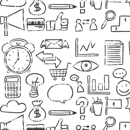
2. Apakah travel Boyolali Banjarnegara melayani sistem
door to door?
Ya, banyak penyedia
travel Boyolali Banjarnegara
yang
melayani
door to door service
, jadi penumpang dijemput di
alamat rumah dan diantar langsung ke tujuan.
3. Apa saja pilihan armada untuk rute travel Boyolali
Banjarnegara?
Armada yang umum digunakan untuk
travel Boyolali
Banjarnegara
antara lain Toyota Hiace, Isuzu Elf, Avanza,
Innova, hingga bus mini dengan fasilitas AC dan kursi reclining.
4. Berapa lama waktu tempuh perjalanan travel Boyolali
Banjarnegara?
Waktu tempuh
travel Boyolali Banjarnegara
rata-rata 7–12
jam, tergantung kondisi lalu lintas dan titik jemput-antar.
5. Apakah ada layanan travel Boyolali Banjarnegara
keberangkatan malam?