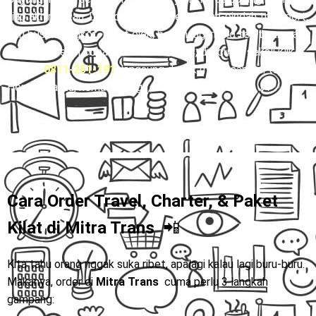
tiap akhir pekan. Dulu dia sering ribet pindah-pindah transport,
dari bus ke angkot, lanjut ojek, belum lagi risiko telat sampai
rumah. Setelah coba naik
Mitra Trans
, dia cuma sekali klik
WA 👉
0811-251-191
, langsung duduk manis sampai tujuan.
Hemat waktu, hemat tenaga, hati pun lebih tenang. 🚐✨
Cara Order Travel, Charter, & Paket
Kilat di
Mitra Trans
📲
Kita tahu orang nggak suka ribet, apalagi kalau lagi buru-buru.
Makanya, order di
Mitra Trans
cuma perlu 3 langkah
gampang: