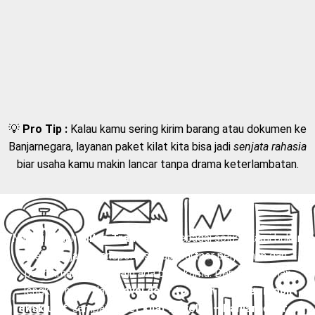
💡
Pro Tip :
Kalau kamu sering kirim barang atau dokumen ke
Banjarnegara, layanan paket kilat kita bisa jadi
senjata rahasia
biar usaha kamu makin lancar tanpa drama keterlambatan.
Nah, di sinilah
Mitra Trans
hadir sebagai solusi. Kami bukan
sekadar jasa transportasi, tapi partner perjalanan dan
pengiriman yang selalu ada buat kamu. Dengan layanan
lengkap mulai dari
travel door to door
,
charter mobil
eksklusif
, sampai
paket kilat Boyolali – Banjarnegara
,