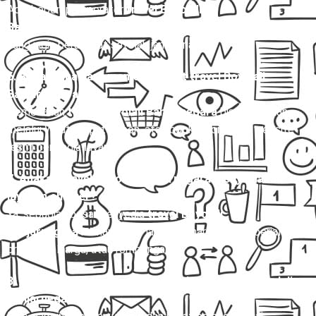
Ada, beberapa operator
travel Boyolali
Banjarnegara
menyediakan jadwal malam untuk penumpang
yang ingin berangkat setelah jam kerja.
6. Bagaimana cara memesan tiket travel Boyolali
Banjarnegara?
Pemesanan
travel Boyolali Banjarnegara
bisa dilakukan
melalui WhatsApp, telepon, atau booking online di website
resmi penyedia layanan.
7. Apakah travel Boyolali Banjarnegara menyediakan
layanan charter?
Ya, sebagian besar penyedia
travel Boyolali
Banjarnegara
menawarkan layanan charter untuk perjalanan
pribadi, keluarga, atau rombongan.
8. Apakah bisa membawa barang dalam travel Boyolali
Banjarnegara?