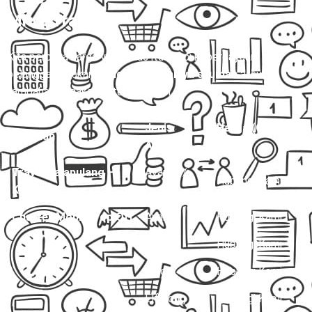
Mitra Trans
💰
Kita percaya harga yang jelas itu kunci kepercayaan
pelanggan. Makanya,
nggak ada biaya siluman
atau
tambahan dadakan di tengah jalan.
Jenis
Harga (One
Layanan
Armada
Way)
Travel Balapulang –
Avanza /
Hubungi Kami
Karawaci
Innova
Charter Mobil Drop Off
Avanza
Hubungi Kami
Innova
Hubungi Kami
Hiace
Hubungi Kami
Elf Long
Hubungi Kami