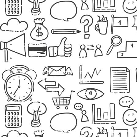
Paket Kilat
Mobil Travel
Hubungi Kami
Barang/Dokumen
📌
Catatan Penting:
Harga di atas untuk sekali jalan (one way).
Biaya sudah termasuk tol & BBM.
Untuk charter, driver sudah termasuk, tapi belum
termasuk biaya inap (jika menginap).
Paket kilat memiliki estimasi waktu kirim tergantung
kondisi lalu lintas.
💬
Story:
“Kalau harga segini kamu masih mikir-mikir, coba bandingin
sama biaya ribet naik transport umum + pindah-pindah + nyari