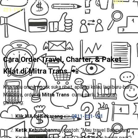
ojek + risiko telat. Mending langsung klik WA ini 👉
0811-
251-191
dan duduk manis sampai tujuan.”
Cara Order Travel, Charter, & Paket
Kilat di
Mitra Trans
📲
Kita tahu orang nggak suka ribet, apalagi kalau lagi buru-buru.
Makanya, order di
Mitra Trans
cuma perlu 3 langkah
gampang:
Klik WA Ini Sekarang
👉
0811-251-191
Ketik Kebutuhanmu
(contoh: “Mau travel Balapulang
Karawaci jam malam” atau “Charter Hiace besok pagi”)