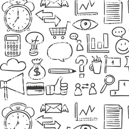
3. Apa saja pilihan armada untuk rute travel Balapulang
Karawaci?
Armada yang umum digunakan untuk
travel Balapulang
Karawaci
antara lain Toyota Hiace, Isuzu Elf, Avanza, Innova,
hingga bus mini dengan fasilitas AC dan kursi reclining.
4. Berapa lama waktu tempuh perjalanan travel
Balapulang Karawaci?
Waktu tempuh
travel Balapulang Karawaci
rata-rata 7–12
jam, tergantung kondisi lalu lintas dan titik jemput-antar.
5. Apakah ada layanan travel Balapulang Karawaci
keberangkatan malam?
Ada, beberapa operator
travel Balapulang
Karawaci
menyediakan jadwal malam untuk penumpang yang
ingin berangkat setelah jam kerja.
6. Bagaimana cara memesan tiket travel Balapulang
Karawaci?