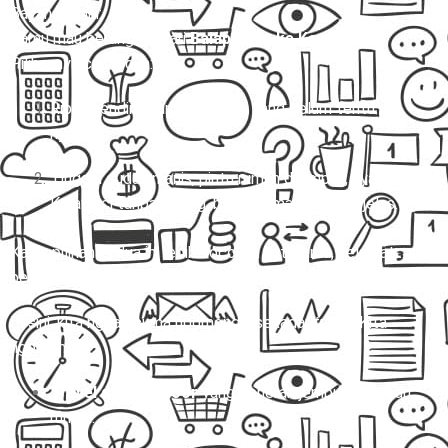
Bayangin gini:
Kamu mau berangkat dari
Balapulang ke Karawaci.
Pilihannya cuma dua:
Ribet sendiri nyari kendaraan yang belum tentu
nyaman.
Tinggal duduk manis, pintu rumah dijemput, nyampe
Karawaci tanpa pusing, barang aman, ongkos jelas.
Kalau pilihan kedua ini lebih cocok di hati kamu, selamat…
berarti kamu emang butuh
Mitra Trans
! 🚐✨
Di sini, kita nggak cuma ngomongin sekadar
travel
. Kita
ngomongin:
Travel door to door
yang beneran jemput di depan
rumah.