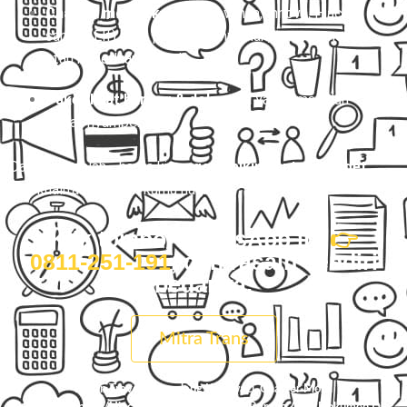
Charter mobil eksklusif
(Avanza, Innova, Hiace,
sampai Elf) buat perjalanan nyaman, rame-rame,
atau keperluan pribadi.
Paket kilat barang & dokumen
yang aman dan
cepat nyampe.
Dan percayalah… harga kita
nggak bikin kantong kaget
,
tapi kualitasnya bikin kamu nagih.
Klik tombol WhatsApp ini
👉
0811-251-191
, dan rasain sendiri
bedanya.
Mitra Trans
Pesan Travel Balapulang Karawaci, Charter Mobil