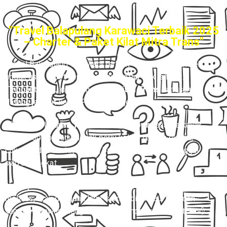
"Travel Balapulang Karawaci Terbaik 2025
– Charter & Paket Kilat Mitra Trans"
Travel Balapulang-Karawaci terbaik
– 🚪✨ Bayangin deh,
nggak usah repot-repot cari pool atau titik jemput.
Tinggal tunggu di rumah, driver
Mitra Trans
langsung
datang jemput kamu. Praktis banget kan?
🙌 Dengan layanan
Travel Door to Door
, rasanya kayak
punya sopir pribadi. Nggak perlu keluar tenaga ekstra,
cukup duduk santai, barang bawaan aman, kamu tinggal
siap berangkat.
🎶 Perjalanan pun jadi lebih asik! Mau rebahan, scroll
medsos, atau dengerin lagu, semua bisa. Tau-tau udah
sampai Karawaci dengan nyaman tanpa drama ribet. 🚐💨