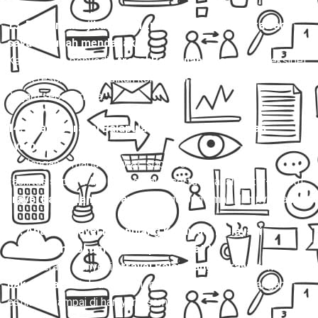
13. Bagaimana jika jadwal travel Balapulang Karawaci
saya berubah mendadak?
Kebanyakan penyedia
travel Balapulang Karawaci
fleksibel
untuk reschedule, asalkan konfirmasi dilakukan minimal 12–
24 jam sebelumnya.
14. Apakah travel Balapulang Karawaci aman dan
nyaman?
Ya, dengan armada terawat, sopir berpengalaman, dan
fasilitas seperti AC, kursi empuk, serta layanan antar-jemput,
travel Balapulang Karawaci
tergolong aman dan nyaman.
15. Apakah travel Balapulang Karawaci melayani
pengiriman dokumen atau paket kilat?
Ya, beberapa penyedia
travel Balapulang Karawaci
melayani
paket kilat
untuk dokumen maupun barang kecil dengan
estimasi sampai di hari yang sama.