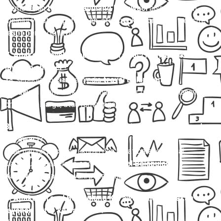
Pemesanan
travel Balapulang Karawaci
bisa dilakukan
melalui WhatsApp, telepon, atau booking online di website
resmi penyedia layanan.
7. Apakah travel Balapulang Karawaci menyediakan
layanan charter?
Ya, sebagian besar penyedia
travel Balapulang
Karawaci
menawarkan layanan charter untuk perjalanan
pribadi, keluarga, atau rombongan.
8. Apakah bisa membawa barang dalam travel Balapulang
Karawaci?
Bisa, namun pastikan ukuran dan berat barang sesuai
ketentuan. Beberapa operator
travel Balapulang
Karawaci
juga melayani paket kilat.
9. Apakah travel Balapulang Karawaci menyediakan
layanan antar ke bandara ?