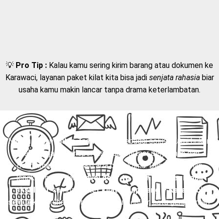
💡
Pro Tip :
Kalau kamu sering kirim barang atau dokumen ke
Karawaci, layanan paket kilat kita bisa jadi
senjata rahasia
biar
usaha kamu makin lancar tanpa drama keterlambatan.
Nah, di sinilah
Mitra Trans
hadir sebagai solusi. Kami bukan
sekadar jasa transportasi, tapi partner perjalanan dan
pengiriman yang selalu ada buat kamu. Dengan layanan
lengkap mulai dari
travel door to door
,
charter mobil
eksklusif
, sampai
paket kilat Balapulang – Karawaci
,
semua kebutuhanmu bisa terpenuhi dalam satu genggaman.