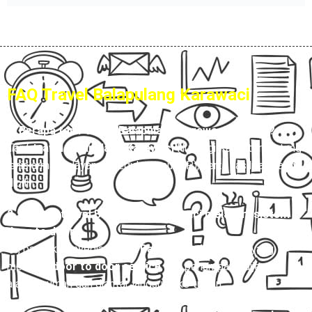
FAQ Travel Balapulang Karawaci
1. Berapa tarif travel Balapulang Karawaci terbaru?
Tarif
travel Balapulang Karawaci
Hubungi Kami, tergantung
jenis armada, layanan (reguler atau VIP), serta fasilitas yang
dipilih.
2. Apakah travel Balapulang Karawaci melayani sistem
door to door?
Ya, banyak penyedia
travel Balapulang Karawaci
yang
melayani
door to door service
, jadi penumpang dijemput di
alamat rumah dan diantar langsung ke tujuan.